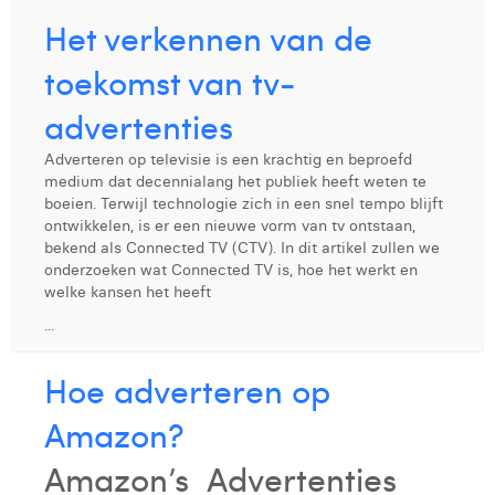
Het verkennen van de
Laura Rooseleer
toekomst van tv-
Laura Verhelst
advertenties
Lena Pignoloni
Leonard Dierickx
Adverteren op televisie is een krachtig en beproefd
medium dat decennialang het publiek heeft weten te
Linda Kraim
boeien. Terwijl technologie zich in een snel tempo blijft
ontwikkelen, is er een nieuwe vorm van tv ontstaan,
Lisa Protin
bekend als Connected TV (CTV). In dit artikel zullen we
onderzoeken wat Connected TV is, hoe het werkt en
Lore Fierens
welke kansen het heeft
...
Lotte Vranckx
Hoe adverteren op
Louis Nassogne
Amazon?
Lucas Taels
Amazon’s Advertenties
Manon Houppertz