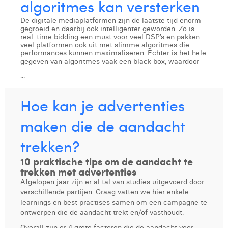
algoritmes kan versterken
Victor Hayot
De digitale mediaplatformen zijn de laatste tijd enorm
William Rezette
gegroeid en daarbij ook intelligenter geworden. Zo is
real-time bidding een must voor veel DSP’s en pakken
Yaël Vanhoe
veel platformen ook uit met slimme algoritmes die
performances kunnen maximaliseren. Echter is het hele
gegeven van algoritmes vaak een black box, waardoor
...
Hoe kan je advertenties
maken die de aandacht
trekken?
10 praktische tips om de aandacht te
trekken met advertenties
Afgelopen jaar zijn er al tal van studies uitgevoerd door
verschillende partijen. Graag vatten we hier enkele
learnings en best practises samen om een campagne te
ontwerpen die de aandacht trekt en/of vasthoudt.
Overall zijn er 4 grote factoren die de aandacht voor