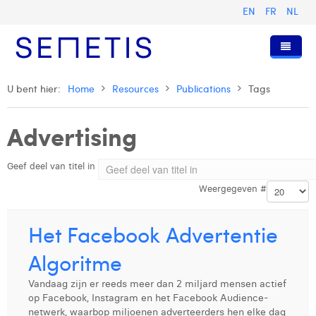
EN
FR
NL
Home
U bent hier:
Home
Resources
Publications
Tags
Diensten
Advertising
Wie zijn wij
Digital Advertising
Geef deel van titel in
Pers & Publicaties
Digital Business Intelligence
Onze Geschiedenis
Weergegeven #
Klanten
Technologie
Het Team
Artikels
Vacatures
Trainingen
Onze Waarden
Presentaties en Cases
Anouk Allegaert
Het Facebook Advertentie
Contact
Omnicom Media Group
Persberichten
Strategy Director
Arthur Collard
Algoritme
Certificeringen
Digital Business Analyst
Camille Servais
Vandaag zijn er reeds meer dan 2 miljard mensen actief
op Facebook, Instagram en het Facebook Audience-
Digital Business Consultant NL
Charlie Deschamps
netwerk, waarbop miljoenen adverteerders hen elke dag