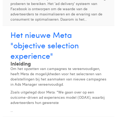
proberen te bereiken. Het ‘ad delivery’ systeem van
Digital Business Intern
Dhan Claes
Facebook is ontworpen om de waarde van de
adverteerders te maximaliseren en de ervaring van de
Diane Tremouroux
consument te optimaliseren. Daarom is het...
Edouard Polet
Het nieuwe Meta
Elio Civalleri
"objective selection
Eliott Pousset
experience"
Floriane Defacqz
Inleiding
Om het opzetten van campagnes te vereenvoudigen,
Glenn Vanderlinden
heeft Meta de mogelijkheden voor het selecteren van
doelstellingen bij het aanmaken van nieuwe campagnes
Hanne Van Loock
in Ads Manager vereenvoudigd.
Janne Beke
Zoals uitgelegd door Meta: "We gaan over op een
outcome-driven ad experiences model (ODAX), waarbij
Jonas Geiregat
adverteerders hun gewenste
...
Justine Cremer