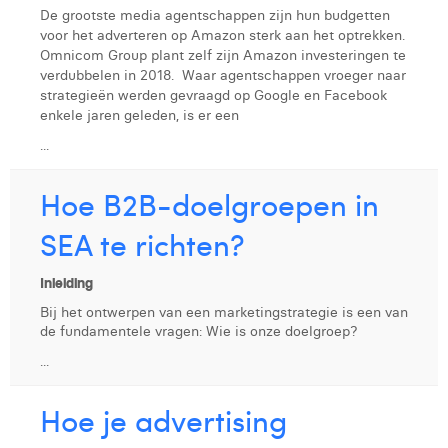
Margaux Marien
De grootste media agentschappen zijn hun budgetten
voor het adverteren op Amazon sterk aan het optrekken.
Margaux Snakkers
Omnicom Group plant zelf zijn Amazon investeringen te
verdubbelen in 2018. Waar agentschappen vroeger naar
Mathias Segers
strategieën werden gevraagd op Google en Facebook
enkele jaren geleden, is er een
Matthias Langenaeker
...
Ninon Chevalier
Hoe B2B-doelgroepen in
Olivia Lohest
SEA te richten?
Pieter Maesmans
Inleiding
Sebastiaan Reeskamp
Bij het ontwerpen van een marketingstrategie is een van
de fundamentele vragen: Wie is onze doelgroep?
Sven Bosschem
...
Thomas Kurevic
Hoe je advertising
Thomas Riis