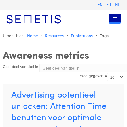
EN
FR
NL
Home
U bent hier:
Home
Resources
Publications
Tags
Diensten
Awareness metrics
Wie zijn wij
Digital Advertising
Geef deel van titel in
Pers & Publicaties
Digital Business Intelligence
Onze Geschiedenis
Weergegeven #
Klanten
Technologie
Het Team
Artikels
Vacatures
Trainingen
Onze Waarden
Presentaties en Cases
Anouk Allegaert
Advertising potentieel
Contact
Omnicom Media Group
Persberichten
Strategy Director
Arthur Collard
unlocken: Attention Time
Certificeringen
Digital Business Analyst
Camille Servais
benutten voor optimale
Digital Business Consultant NL
Charlie Deschamps