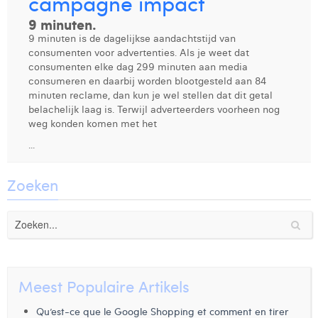
campagne impact
9 minuten.
Digital Business Intern
Dhan Claes
9 minuten is de dagelijkse aandachtstijd van
Diane Tremouroux
consumenten voor advertenties. Als je weet dat
consumenten elke dag 299 minuten aan media
Edouard Polet
consumeren en daarbij worden blootgesteld aan 84
minuten reclame, dan kun je wel stellen dat dit getal
Elio Civalleri
belachelijk laag is. Terwijl adverteerders voorheen nog
weg konden komen met het
Eliott Pousset
...
Floriane Defacqz
Zoeken
Glenn Vanderlinden
Hanne Van Loock
Janne Beke
Jonas Geiregat
Meest Populaire Artikels
Justine Cremer
Qu’est-ce que le Google Shopping et comment en tirer