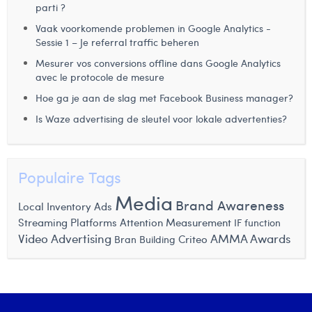
parti ?
Laura Rooseleer
Vaak voorkomende problemen in Google Analytics -
Sessie 1 – Je referral traffic beheren
Laura Verhelst
Mesurer vos conversions offline dans Google Analytics
Lena Pignoloni
avec le protocole de mesure
Hoe ga je aan de slag met Facebook Business manager?
Leonard Dierickx
Is Waze advertising de sleutel voor lokale advertenties?
Linda Kraim
Lisa Protin
Populaire Tags
Lore Fierens
Media
Brand Awareness
Local Inventory Ads
Lotte Vranckx
Streaming Platforms
Attention Measurement
IF function
Video Advertising
AMMA Awards
Criteo
Louis Nassogne
Bran Building
Lucas Taels
Manon Houppertz