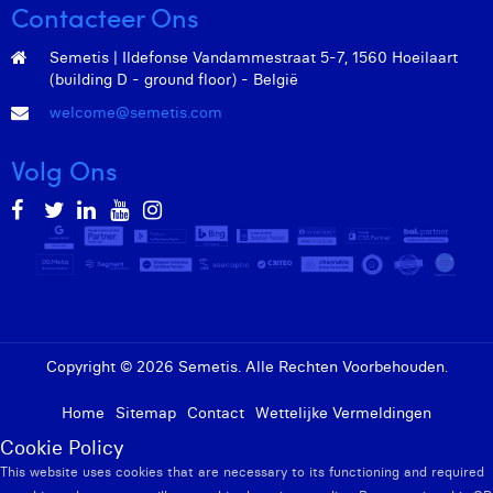
Contacteer Ons
Margaux Marien
Semetis | Ildefonse Vandammestraat 5-7, 1560 Hoeilaart
Margaux Snakkers
(building D - ground floor) - België
Mathias Segers
welcome@semetis.com
Matthias Langenaeker
Volg Ons
Ninon Chevalier
Olivia Lohest
Pieter Maesmans
Sebastiaan Reeskamp
Copyright © 2026 Semetis. Alle Rechten Voorbehouden.
Sven Bosschem
Thomas Kurevic
Home
Sitemap
Contact
Wettelijke Vermeldingen
Cookie Policy
Thomas Riis
This website uses cookies that are necessary to its functioning and required