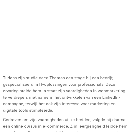
g
Laura Rooseleer
d
e
Laura Verhelst
m
i
Lena Pignoloni
m
Leonard Dierickx
a
d
Linda Kraim
U
v
Lisa Protin
M
Lore Fierens
Tijdens zijn studie deed Thomas een stage bij een bedrijf,
gespecialiseerd in IT-oplossingen voor professionals. Deze
Lotte Vranckx
ervaring stelde hem in staat zijn vaardigheden in webmarketing
te verdiepen, met name in het ontwikkelen van een LinkedIn-
Louis Nassogne
campagne, terwijl het ook zijn interesse voor marketing en
digitale tools stimuleerde.
Lucas Taels
Gedreven om zijn vaardigheden uit te breiden, volgde hij daarna
Manon Houppertz
een online cursus in e-commerce. Zijn leergierigheid leidde hem