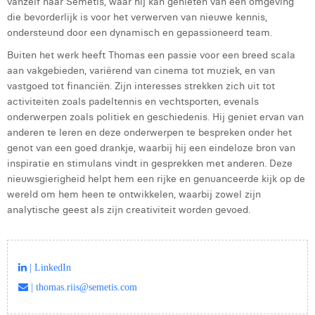
vanzelf naar Semetis, waar hij kan genieten van een omgeving
Margaux Marien
die bevorderlijk is voor het verwerven van nieuwe kennis,
ondersteund door een dynamisch en gepassioneerd team.
Margaux Snakkers
Buiten het werk heeft Thomas een passie voor een breed scala
Mathias Segers
aan vakgebieden, variërend van cinema tot muziek, en van
vastgoed tot financiën. Zijn interesses strekken zich uit tot
Matthias Langenaeker
activiteiten zoals padeltennis en vechtsporten, evenals
onderwerpen zoals politiek en geschiedenis. Hij geniet ervan van
Ninon Chevalier
anderen te leren en deze onderwerpen te bespreken onder het
genot van een goed drankje, waarbij hij een eindeloze bron van
Olivia Lohest
inspiratie en stimulans vindt in gesprekken met anderen. Deze
nieuwsgierigheid helpt hem een rijke en genuanceerde kijk op de
Pieter Maesmans
wereld om hem heen te ontwikkelen, waarbij zowel zijn
Sebastiaan Reeskamp
analytische geest als zijn creativiteit worden gevoed.
Sven Bosschem
Thomas Kurevic
| LinkedIn
| thomas.riis@semetis.com
Thomas Riis