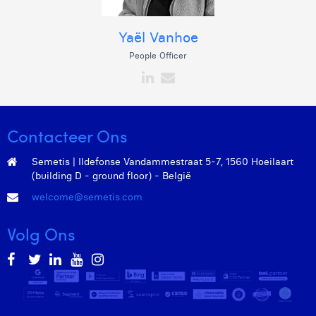
Yaël Vanhoe
People Officer
Contacteer Ons
Semetis | Ildefonse Vandammestraat 5-7, 1560 Hoeilaart
(building D - ground floor) - België
welcome@semetis.com
Volg Ons