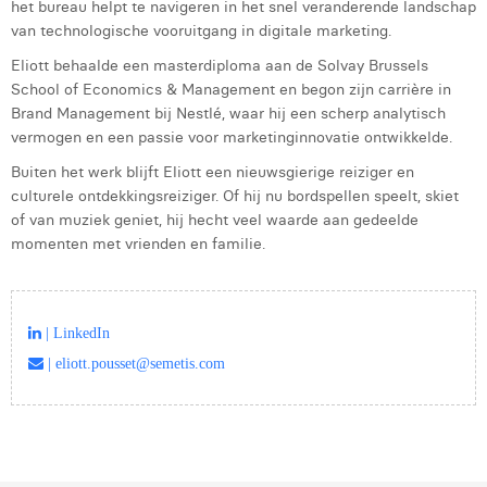
het bureau helpt te navigeren in het snel veranderende landschap
Victor Hayot
van technologische vooruitgang in digitale marketing.
William Rezette
Eliott behaalde een masterdiploma aan de Solvay Brussels
School of Economics & Management en begon zijn carrière in
Yaël Vanhoe
Brand Management bij Nestlé, waar hij een scherp analytisch
vermogen en een passie voor marketinginnovatie ontwikkelde.
Buiten het werk blijft Eliott een nieuwsgierige reiziger en
culturele ontdekkingsreiziger. Of hij nu bordspellen speelt, skiet
of van muziek geniet, hij hecht veel waarde aan gedeelde
momenten met vrienden en familie.
| LinkedIn
| eliott.pousset@semetis.com