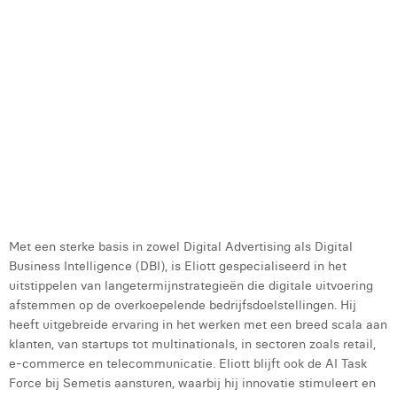
h
Margaux Marien
z
v
Margaux Snakkers
o
u
Mathias Segers
e
Matthias Langenaeker
s
i
Ninon Chevalier
v
e
Olivia Lohest
d
k
Pieter Maesmans
Met een sterke basis in zowel Digital Advertising als Digital
Sebastiaan Reeskamp
Business Intelligence (DBI), is Eliott gespecialiseerd in het
uitstippelen van langetermijnstrategieën die digitale uitvoering
Sven Bosschem
afstemmen op de overkoepelende bedrijfsdoelstellingen. Hij
heeft uitgebreide ervaring in het werken met een breed scala aan
Thomas Kurevic
klanten, van startups tot multinationals, in sectoren zoals retail,
e-commerce en telecommunicatie. Eliott blijft ook de AI Task
Thomas Riis
Force bij Semetis aansturen, waarbij hij innovatie stimuleert en