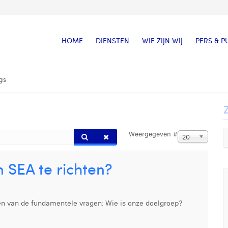
HOME
DIENSTEN
WIE ZIJN WIJ
PERS & P
gs
Weergegeven #
20
 SEA te richten?
een van de fundamentele vragen: Wie is onze doelgroep?