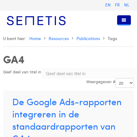
EN
FR
NL
Home
U bent hier:
Home
Resources
Publications
Tags
Diensten
GA4
Wie zijn wij
Digital Advertising
Geef deel van titel in
Pers & Publicaties
Digital Business Intelligence
Onze Geschiedenis
Weergegeven #
Klanten
Technologie
Het Team
Artikels
Vacatures
Trainingen
Onze Waarden
Presentaties en Cases
Anouk Allegaert
De Google Ads-rapporten
Contact
Omnicom Media Group
Persberichten
Strategy Director
Arthur Collard
integreren in de
Certificeringen
Digital Business Analyst
Camille Servais
standaardrapporten van
Digital Business Consultant NL
Charlie Deschamps