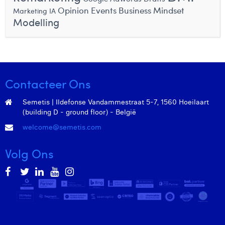
Victor Hayot
Opinion
Events
Business Mindset
Marketing IA
Modelling
William Rezette
Yaël Vanhoe
Contacteer Ons
Semetis | Ildefonse Vandammestraat 5-7, 1560 Hoeilaart
(building D - ground floor) - België
welcome@semetis.com
Volg Ons