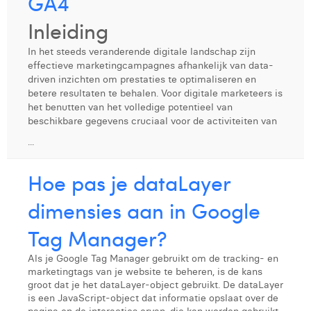
GA4
Digital Business Intern
Dhan Claes
Inleiding
Diane Tremouroux
In het steeds veranderende digitale landschap zijn
effectieve marketingcampagnes afhankelijk van data-
Edouard Polet
driven inzichten om prestaties te optimaliseren en
betere resultaten te behalen. Voor digitale marketeers is
Elio Civalleri
het benutten van het volledige potentieel van
beschikbare gegevens cruciaal voor de activiteiten van
Eliott Pousset
...
Floriane Defacqz
Hoe pas je dataLayer
Glenn Vanderlinden
dimensies aan in Google
Hanne Van Loock
Tag Manager?
Janne Beke
Als je Google Tag Manager gebruikt om de tracking- en
Jonas Geiregat
marketingtags van je website te beheren, is de kans
groot dat je het dataLayer-object gebruikt. De dataLayer
is een JavaScript-object dat informatie opslaat over de
Justine Cremer