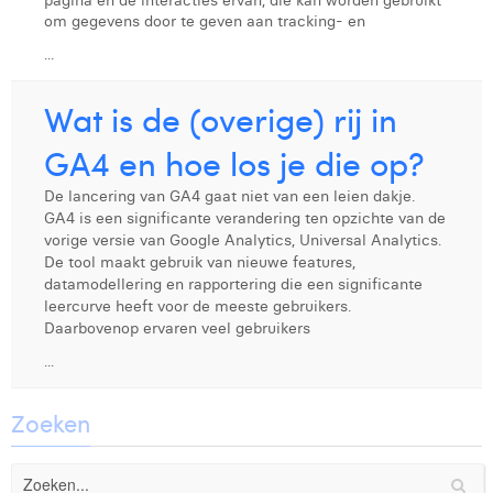
pagina en de interacties ervan, die kan worden gebruikt
om gegevens door te geven aan tracking- en
Laura Rooseleer
...
Laura Verhelst
Wat is de (overige) rij in
Lena Pignoloni
GA4 en hoe los je die op?
Leonard Dierickx
De lancering van GA4 gaat niet van een leien dakje.
Linda Kraim
GA4 is een significante verandering ten opzichte van de
vorige versie van Google Analytics, Universal Analytics.
Lisa Protin
De tool maakt gebruik van nieuwe features,
datamodellering en rapportering die een significante
Lore Fierens
leercurve heeft voor de meeste gebruikers.
Daarbovenop ervaren veel gebruikers
Lotte Vranckx
...
Louis Nassogne
Zoeken
Lucas Taels
Manon Houppertz