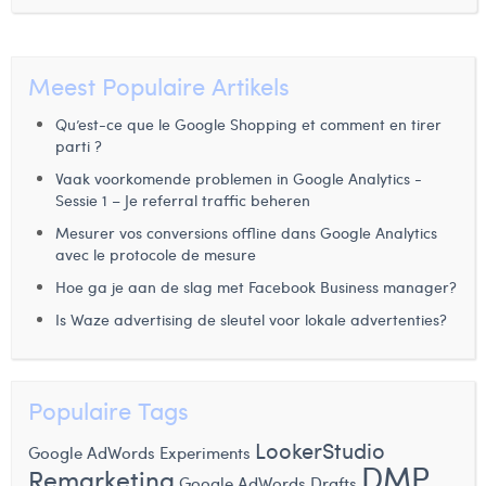
Margaux Marien
Margaux Snakkers
Meest Populaire Artikels
Mathias Segers
Qu’est-ce que le Google Shopping et comment en tirer
parti ?
Matthias Langenaeker
Vaak voorkomende problemen in Google Analytics -
Ninon Chevalier
Sessie 1 – Je referral traffic beheren
Mesurer vos conversions offline dans Google Analytics
Olivia Lohest
avec le protocole de mesure
Pieter Maesmans
Hoe ga je aan de slag met Facebook Business manager?
Is Waze advertising de sleutel voor lokale advertenties?
Sebastiaan Reeskamp
Sven Bosschem
Populaire Tags
Thomas Kurevic
LookerStudio
Google AdWords Experiments
Thomas Riis
DMP
Remarketing
Google AdWords Drafts