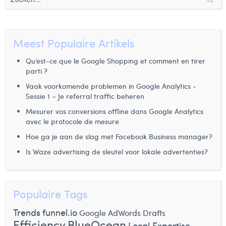
Digital Business Intern
Dhan Claes
Diane Tremouroux
Meest Populaire Artikels
Edouard Polet
Qu’est-ce que le Google Shopping et comment en tirer
parti ?
Elio Civalleri
Vaak voorkomende problemen in Google Analytics -
Sessie 1 – Je referral traffic beheren
Eliott Pousset
Mesurer vos conversions offline dans Google Analytics
Floriane Defacqz
avec le protocole de mesure
Hoe ga je aan de slag met Facebook Business manager?
Glenn Vanderlinden
Is Waze advertising de sleutel voor lokale advertenties?
Hanne Van Loock
Janne Beke
Populaire Tags
Jonas Geiregat
Trends
funnel.io
Google AdWords Drafts
Justine Cremer
Efficiency
BlueOcean
Local Expertise