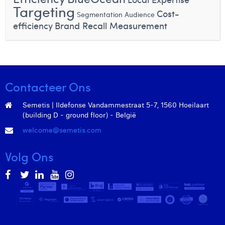
Targeting
Laura Rooseleer
Cost-
Segmentation Audience
efficiency
Brand Recall Measurement
Laura Verhelst
Lena Pignoloni
Leonard Dierickx
Contacteer Ons
Linda Kraim
Semetis | Ildefonse Vandammestraat 5-7, 1560 Hoeilaart
Lisa Protin
(building D - ground floor) - België
welcome@semetis.com
Lore Fierens
Lotte Vranckx
Volg Ons
Louis Nassogne
Lucas Taels
Manon Houppertz