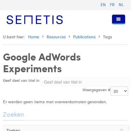
EN
FR
NL
Home
U bent hier:
Home
Resources
Publications
Tags
Diensten
Google AdWords
Wie zijn wij
Digital Advertising
Experiments
Pers & Publicaties
Digital Business Intelligence
Onze Geschiedenis
Geef deel van titel in
Klanten
Technologie
Het Team
Artikels
Weergegeven #
Vacatures
Trainingen
Onze Waarden
Presentaties en Cases
Anouk Allegaert
Er werden geen items met overeenkomsten gevonden.
Contact
Omnicom Media Group
Persberichten
Strategy Director
Arthur Collard
Zoeken
Certificeringen
Digital Business Analyst
Camille Servais
Digital Business Consultant NL
Charlie Deschamps