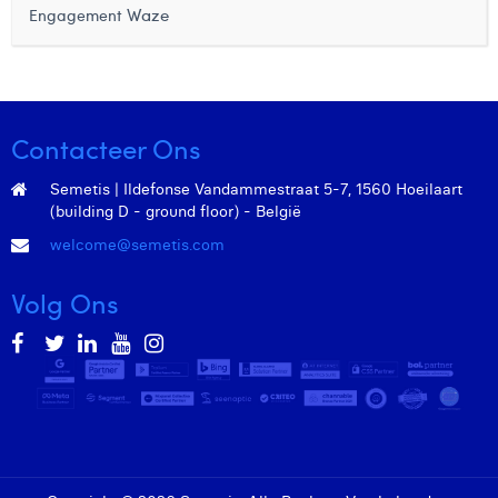
Waze
Engagement
Margaux Marien
Margaux Snakkers
Mathias Segers
Contacteer Ons
Matthias Langenaeker
Semetis | Ildefonse Vandammestraat 5-7, 1560 Hoeilaart
Ninon Chevalier
(building D - ground floor) - België
Olivia Lohest
welcome@semetis.com
Pieter Maesmans
Volg Ons
Sebastiaan Reeskamp
Sven Bosschem
Thomas Kurevic
Thomas Riis