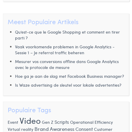
Laura Rooseleer
Laura Verhelst
Meest Populaire Artikels
Lena Pignoloni
Qu’est-ce que le Google Shopping et comment en tirer
parti ?
Leonard Dierickx
Vaak voorkomende problemen in Google Analytics -
Sessie 1 – Je referral traffic beheren
Linda Kraim
Mesurer vos conversions offline dans Google Analytics
Lisa Protin
avec le protocole de mesure
Hoe ga je aan de slag met Facebook Business manager?
Lore Fierens
Is Waze advertising de sleutel voor lokale advertenties?
Lotte Vranckx
Louis Nassogne
Populaire Tags
Lucas Taels
Video
Scripts
Event
Gen Z
Operational Efficiency
Manon Houppertz
Brand Awareness
Consent
Virtual reality
Customer