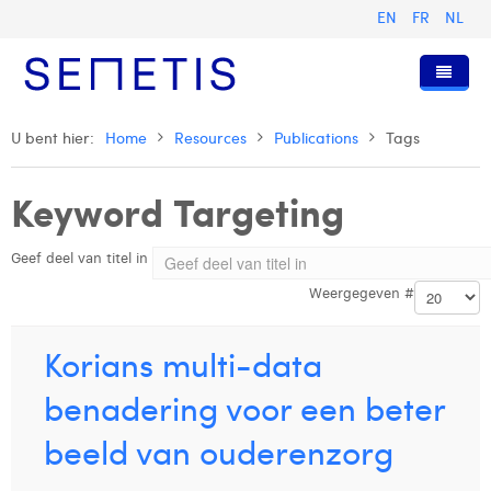
EN
FR
NL
Home
U bent hier:
Home
Resources
Publications
Tags
Diensten
Keyword Targeting
Wie zijn wij
Digital Advertising
Geef deel van titel in
Pers & Publicaties
Digital Business Intelligence
Onze Geschiedenis
Weergegeven #
Klanten
Technologie
Het Team
Artikels
Vacatures
Trainingen
Onze Waarden
Presentaties en Cases
Anouk Allegaert
Korians multi-data
Contact
Omnicom Media Group
Persberichten
Strategy Director
Arthur Collard
benadering voor een beter
Certificeringen
Digital Business Analyst
Camille Servais
beeld van ouderenzorg
Digital Business Consultant NL
Charlie Deschamps