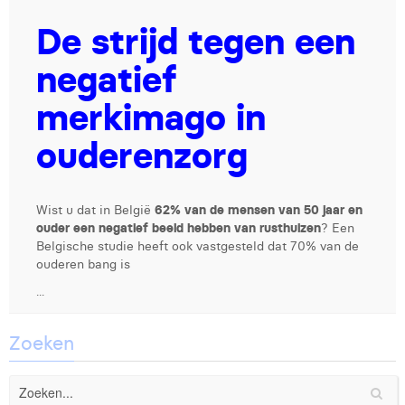
De strijd tegen een
Digital Business Intern
Dhan Claes
Diane Tremouroux
negatief
Edouard Polet
merkimago in
Elio Civalleri
ouderenzorg
Eliott Pousset
Floriane Defacqz
Wist u dat in België
62% van de mensen van 50 jaar en
ouder een negatief beeld hebben van rusthuizen
? Een
Glenn Vanderlinden
Belgische studie heeft ook vastgesteld dat 70% van de
ouderen bang is
Hanne Van Loock
...
Janne Beke
Zoeken
Jonas Geiregat
Justine Cremer