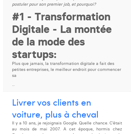
postuler pour son premier job, et pourquoi?
Dhan Claes
#1 - Transformation
Diane Tremouroux
Digitale - La montée
Edouard Polet
de la mode des
Elio Civalleri
startups:
Eliott Pousset
Plus que jamais, la transformation digitale a fait des
Floriane Defacqz
petites entreprises, le meilleur endroit pour commencer
sa
Hanne Van Loock
...
Janne Beke
Livrer vos clients en
Jonas Geiregat
voiture, plus à cheval
Justine Cremer
Il y a 10 ans, je rejoignais Google. Quelle chance. C’était
Laura Rooseleer
au mois de mai 2007. A cet époque, hormis chez