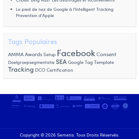
Margaux Snakkers
Le pied de nez de Google à l'Intelligent Tracking
Prevention d'Apple
Mathias Segers
Matthias Langenaeker
Tags Populaires
Ninon Chevalier
Facebook
Consent
AMMA Awards
Setup
Olivia Lohest
SEA
Google Tag Template
Doelgroepsegmentatie
Pieter Maesmans
Tracking
DCO
Certification
Sebastiaan Reeskamp
Sven Bosschem
Thomas Kurevic
Thomas Riis
Victor Hayot
Copyright © 2026 Semetis. Tous Droits Réservés.