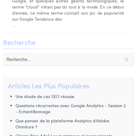
Google, et quelques autres géants technologiques, le
Laura Verhelst
terme “cloud” n’était pas du tout à la mode. En ce début
d’année, ce même terme connaît son pic de popularité
Lena Pignoloni
sur Google Tendance des
...
Leonard Dierickx
Recherche
Linda Kraim
Lisa Protin
Lore Fierens
Lotte Vranckx
Articles Les Plus Populaires
Louis Nassogne
Une étude de cas SEO réussie
Lucas Taels
Questions récurrentes avec Google Analytics - Session 2
- Echantillonnage
Manon Houppertz
Que penser de la plateforme Analytics d’Adobe
Omniture ?
Margaux Marien
Choisir Bing Ads? Les avantages et inconvénients