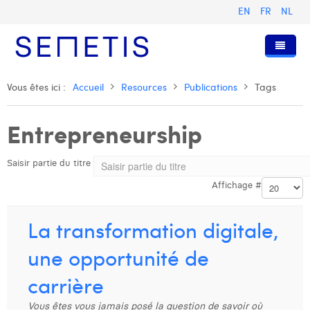
EN
FR
NL
Accueil
Vous êtes ici :
Accueil
Resources
Publications
Tags
Services
Entrepreneurship
Qui sommes-nous ?
Publicité Digitale
Saisir partie du titre
Ressources
Digital Business Intelligence
Notre histoire
Affichage #
Clients
Technologie
L'équipe
Articles
Rejoignez-nous
Formations
Nos valeurs
Présentations et Cas
Anouk Allegaert
La transformation digitale,
Contact
Omnicom Media Group
Communiqués de presse
Digital Business Consultant NL
Arthur Collard
une opportunité de
Certifications
Digital Business Analyst
Camille Servais
carrière
Digital Business Intern
Charlie Deschamps
Vous êtes vous jamais posé la question de savoir où