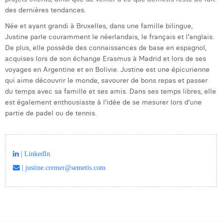
Margaux Snakkers
des dernières tendances.
Née et ayant grandi à Bruxelles, dans une famille bilingue,
Mathias Segers
Justine parle couramment le néerlandais, le français et l'anglais.
Matthias Langenaeker
De plus, elle possède des connaissances de base en espagnol,
acquises lors de son échange Erasmus à Madrid et lors de ses
Ninon Chevalier
voyages en Argentine et en Bolivie. Justine est une épicurienne
qui aime découvrir le monde, savourer de bons repas et passer
Olivia Lohest
du temps avec sa famille et ses amis. Dans ses temps libres, elle
est également enthousiaste à l'idée de se mesurer lors d'une
Pieter Maesmans
partie de padel ou de tennis.
Sebastiaan Reeskamp
Sven Bosschem
| LinkedIn
Thomas Kurevic
| justine.cremer@semetis.com
Thomas Riis
Victor Hayot