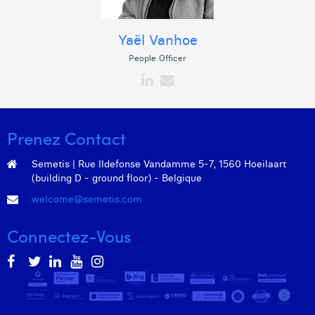
Yaël Vanhoe
People Officer
Prenez Contact
Semetis | Rue Ildefonse Vandamme 5-7, 1560 Hoeilaart
(building D - ground floor) - Belgique
welcome@semetis.com
Connectez-Vous