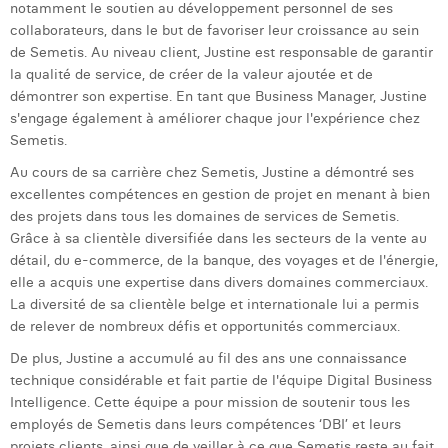
notamment le soutien au développement personnel de ses
Laura Verhelst
collaborateurs, dans le but de favoriser leur croissance au sein
de Semetis. Au niveau client, Justine est responsable de garantir
Lena Pignoloni
la qualité de service, de créer de la valeur ajoutée et de
démontrer son expertise. En tant que Business Manager, Justine
Leonard Dierickx
s'engage également à améliorer chaque jour l'expérience chez
Semetis.
Linda Kraim
Au cours de sa carrière chez Semetis, Justine a démontré ses
Lisa Protin
excellentes compétences en gestion de projet en menant à bien
des projets dans tous les domaines de services de Semetis.
Lore Fierens
Grâce à sa clientèle diversifiée dans les secteurs de la vente au
détail, du e-commerce, de la banque, des voyages et de l'énergie,
Lotte Vranckx
elle a acquis une expertise dans divers domaines commerciaux.
Louis Nassogne
La diversité de sa clientèle belge et internationale lui a permis
de relever de nombreux défis et opportunités commerciaux.
Lucas Taels
De plus, Justine a accumulé au fil des ans une connaissance
technique considérable et fait partie de l'équipe Digital Business
Manon Houppertz
Intelligence. Cette équipe a pour mission de soutenir tous les
Margaux Marien
employés de Semetis dans leurs compétences ‘DBI’ et leurs
projets clients, ainsi que de veiller à ce que Semetis reste au fait