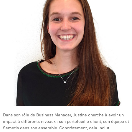
l
Dhan Claes
p
d
Diane Tremouroux
B
M
Edouard Polet
a
s
Elio Civalleri
d
Eliott Pousset
d
é
Floriane Defacqz
c
d
Hanne Van Loock
S
Janne Beke
Jonas Geiregat
Dans son rôle de Business Manager, Justine cherche à avoir un
Justine Cremer
impact à différents niveaux : son portefeuille client, son équipe et
Laura Rooseleer
Semetis dans son ensemble. Concrètement, cela inclut