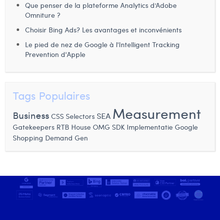
Que penser de la plateforme Analytics d’Adobe
Laura Verhelst
Omniture ?
Choisir Bing Ads? Les avantages et inconvénients
Lena Pignoloni
Le pied de nez de Google à l'Intelligent Tracking
Leonard Dierickx
Prevention d'Apple
Linda Kraim
Lisa Protin
Tags Populaires
Measurement
Lore Fierens
Business
SEA
CSS Selectors
Gatekeepers
RTB House
OMG
SDK Implementatie
Google
Lotte Vranckx
Shopping
Demand Gen
Louis Nassogne
Lucas Taels
Manon Houppertz
Margaux Marien