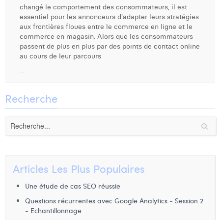
changé le comportement des consommateurs, il est
Dhan Claes
essentiel pour les annonceurs d'adapter leurs stratégies
aux frontières floues entre le commerce en ligne et le
Diane Tremouroux
commerce en magasin. Alors que les consommateurs
passent de plus en plus par des points de contact online
Edouard Polet
au cours de leur parcours
...
Elio Civalleri
Eliott Pousset
Recherche
Floriane Defacqz
Hanne Van Loock
Janne Beke
Articles Les Plus Populaires
Jonas Geiregat
Une étude de cas SEO réussie
Justine Cremer
Questions récurrentes avec Google Analytics - Session 2
- Echantillonnage
Laura Rooseleer