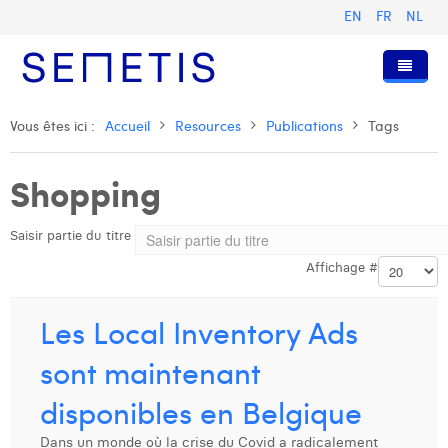
EN
FR
NL
Accueil
Vous êtes ici :
Accueil
Resources
Publications
Tags
Services
Shopping
Qui sommes-nous ?
Publicité Digitale
Saisir partie du titre
Ressources
Digital Business Intelligence
Notre histoire
Affichage #
Clients
Technologie
L'équipe
Articles
Rejoignez-nous
Formations
Nos valeurs
Présentations et Cas
Anouk Allegaert
Les Local Inventory Ads
Contact
Omnicom Media Group
Communiqués de presse
Digital Business Consultant NL
Arthur Collard
sont maintenant
Certifications
Digital Business Analyst
Camille Servais
disponibles en Belgique
Digital Business Intern
Charlie Deschamps
Dans un monde où la crise du Covid a radicalement