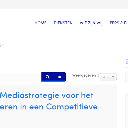
HOME
DIENSTEN
WIE ZIJN WIJ
PERS & P
gs
Weergegeven #
20
Mediastrategie voor het
eren in een Competitieve