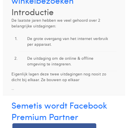
winkelbezoeken
Victor Hayot
Introductie
William Rezette
De laatste jaren hebben we veel gehoord over 2
Yaël Vanhoe
belangrijke uitdagingen:
De grote overgang van het internet verbruik
per apparaat.
De uitdaging om de online & offline
omgeving te integreren.
Eigenlijk lagen deze twee uitdagingen nog nooit zo
dicht bij elkaar. Ze bouwen op elkaar
...
Semetis wordt Facebook
Premium Partner