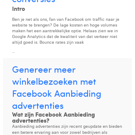
Laura Rooseleer
Intro
Laura Verhelst
Ben je net als ons, fan van Facebook om traffic naar je
website te brengen? De lage kosten en hoge volumes
maken het een aantrekkelijke optie. Helaas zien we in
Lena Pignoloni
Google Analytics dat de kwaliteit van dat verkeer niet
altijd goed is. Bounce rates zijn vaak
Leonard Dierickx
...
Linda Kraim
Genereer meer
Lisa Protin
winkelbezoeken met
Lore Fierens
Facebook Aanbieding
Lotte Vranckx
advertenties
Louis Nassogne
Wat zijn Facebook Aanbieding
Lucas Taels
advertenties?
Aanbieding advertenties zijn recent geupdate en bieden
Manon Houppertz
een betere ervaring aan voor zowel bedrijven als