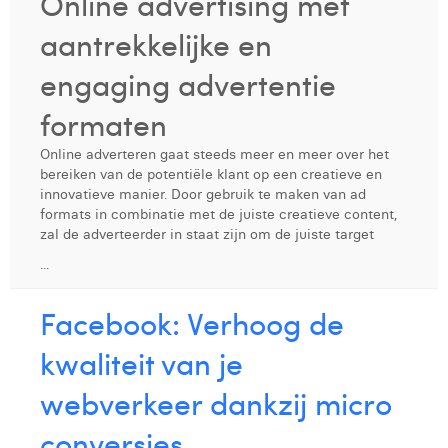
Online advertising met
Digital Business Intern
Dhan Claes
aantrekkelijke en
Diane Tremouroux
engaging advertentie
Edouard Polet
formaten
Elio Civalleri
Online adverteren gaat steeds meer en meer over het
bereiken van de potentiële klant op een creatieve en
Eliott Pousset
innovatieve manier. Door gebruik te maken van ad
formats in combinatie met de juiste creatieve content,
Floriane Defacqz
zal de adverteerder in staat zijn om de juiste target
...
Glenn Vanderlinden
Hanne Van Loock
Facebook: Verhoog de
Janne Beke
kwaliteit van je
Jonas Geiregat
webverkeer dankzij micro
Justine Cremer
conversies