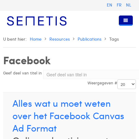
EN
FR
NL
Home
U bent hier:
Home
Resources
Publications
Tags
Diensten
Facebook
Wie zijn wij
Digital Advertising
Geef deel van titel in
Pers & Publicaties
Digital Business Intelligence
Onze Geschiedenis
Weergegeven #
Klanten
Technologie
Het Team
Artikels
Vacatures
Trainingen
Onze Waarden
Presentaties en Cases
Anouk Allegaert
Alles wat u moet weten
Contact
Omnicom Media Group
Persberichten
Strategy Director
Arthur Collard
over het Facebook Canvas
Certificeringen
Digital Business Analyst
Camille Servais
Ad Format
Digital Business Consultant NL
Charlie Deschamps