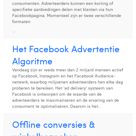
consumenten. Adverteerders kunnen een korting of
Margaux Marien
specifieke aanbiedingen delen met klanten via hun
Facebookpagina. Momenteel zijn er twee verschillende
Margaux Snakkers
formaten
Mathias Segers
...
Matthias Langenaeker
Het Facebook Advertentie
Ninon Chevalier
Algoritme
Olivia Lohest
Vandaag zijn er reeds meer dan 2 miljard mensen actief
op Facebook, Instagram en het Facebook Audience-
Pieter Maesmans
netwerk, waarbop miljoenen adverteerders hen elke dag
proberen te bereiken. Het ‘ad delivery’ systeem van
Sebastiaan Reeskamp
Facebook is ontworpen om de waarde van de
adverteerders te maximaliseren en de ervaring van de
Sven Bosschem
consument te optimaliseren. Daarom is het...
Thomas Kurevic
Offline conversies &
Thomas Riis