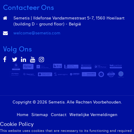
Margaux Marien
Contacteer Ons
Margaux Snakkers
Semetis | Ildefonse Vandammestraat 5-7, 1560 Hoeilaart
(building D - ground floor) - België
Mathias Segers
welcome@semetis.com
Matthias Langenaeker
Volg Ons
Ninon Chevalier
Olivia Lohest
Pieter Maesmans
Sebastiaan Reeskamp
Sven Bosschem
Copyright © 2026 Semetis. Alle Rechten Voorbehouden.
Thomas Kurevic
Home
Sitemap
Contact
Wettelijke Vermeldingen
Cookie Policy
Thomas Riis
This website uses cookies that are necessary to its functioning and required