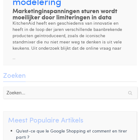
modelering
Marketinginspanningen sturen wordt
Digital Business Intern
Dhan Claes
moeilijker door limiteringen in data
Diane Tremouroux
KitchenAid heeft een geschiedenis van innovatie en
heeft in de loop der jaren verschillende baanbrekende
Edouard Polet
producten geïntroduceerd, zoals de iconische
standmixer die nu niet meer weg te denken is uit vele
Elio Civalleri
keukens. Uit onderzoek blijkt dat de online vraag naar
...
Eliott Pousset
Floriane Defacqz
Zoeken
Glenn Vanderlinden
Hanne Van Loock
Janne Beke
Meest Populaire Artikels
Jonas Geiregat
Qu’est-ce que le Google Shopping et comment en tirer
Justine Cremer
parti ?