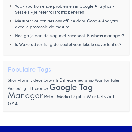
Vaak voorkomende problemen in Google Analytics -
Laura Rooseleer
Sessie 1 – Je referral traffic beheren
Laura Verhelst
Mesurer vos conversions offline dans Google Analytics
avec le protocole de mesure
Lena Pignoloni
Hoe ga je aan de slag met Facebook Business manager?
Leonard Dierickx
Is Waze advertising de sleutel voor lokale advertenties?
Linda Kraim
Lisa Protin
Populaire Tags
Lore Fierens
Entrepreneurship
Short-form videos
Growth
War for talent
Google Tag
Efficiency
Wellbeing
Lotte Vranckx
Manager
Digital Markets Act
Retail Media
Louis Nassogne
GA4
Lucas Taels
Manon Houppertz