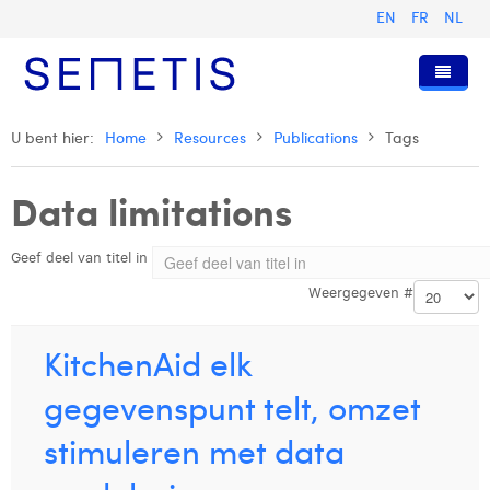
EN
FR
NL
Home
U bent hier:
Home
Resources
Publications
Tags
Diensten
Data limitations
Wie zijn wij
Digital Advertising
Geef deel van titel in
Pers & Publicaties
Digital Business Intelligence
Onze Geschiedenis
Weergegeven #
Klanten
Technologie
Het Team
Artikels
Vacatures
Trainingen
Onze Waarden
Presentaties en Cases
Anouk Allegaert
KitchenAid elk
Contact
Omnicom Media Group
Persberichten
Strategy Director
Arthur Collard
gegevenspunt telt, omzet
Certificeringen
Digital Business Analyst
Camille Servais
stimuleren met data
Digital Business Consultant NL
Charlie Deschamps