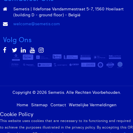
Margaux Marien
Semetis | Ildefonse Vandammestraat 5-7, 1560 Hoeilaart
(building D - ground floor) - België
Margaux Snakkers
welcome@semetis.com
Mathias Segers
Volg Ons
Matthias Langenaeker
Ninon Chevalier
Olivia Lohest
Pieter Maesmans
Sebastiaan Reeskamp
Copyright © 2026 Semetis. Alle Rechten Voorbehouden.
Sven Bosschem
Home
Sitemap
Contact
Wettelijke Vermeldingen
Thomas Kurevic
Cookie Policy
This website uses cookies that are necessary to its functioning and required
Thomas Riis
to achieve the purposes illustrated in the privacy policy. By accepting this OR