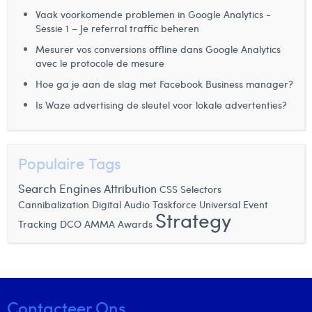
Vaak voorkomende problemen in Google Analytics -
Laura Rooseleer
Sessie 1 – Je referral traffic beheren
Laura Verhelst
Mesurer vos conversions offline dans Google Analytics
avec le protocole de mesure
Lena Pignoloni
Hoe ga je aan de slag met Facebook Business manager?
Leonard Dierickx
Is Waze advertising de sleutel voor lokale advertenties?
Linda Kraim
Lisa Protin
Populaire Tags
Lore Fierens
Search Engines
Attribution
CSS Selectors
Cannibalization
Digital Audio
Taskforce
Universal Event
Lotte Vranckx
Strategy
AMMA Awards
Tracking
DCO
Louis Nassogne
Lucas Taels
Manon Houppertz
Contacteer Ons