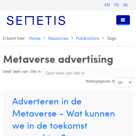
EN
FR
NL
Home
U bent hier:
Home
Resources
Publications
Tags
Diensten
Metaverse advertising
Wie zijn wij
Digital Advertising
Geef deel van titel in
Pers & Publicaties
Digital Business Intelligence
Onze Geschiedenis
Weergegeven #
Klanten
Technologie
Het Team
Artikels
Vacatures
Trainingen
Onze Waarden
Presentaties en Cases
Anouk Allegaert
Adverteren in de
Contact
Omnicom Media Group
Persberichten
Strategy Director
Arthur Collard
Metaverse - Wat kunnen
Certificeringen
Digital Business Analyst
Camille Servais
we in de toekomst
Digital Business Consultant NL
Charlie Deschamps