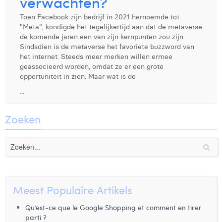
verwachten?
Digital Business Intern
Dhan Claes
Toen Facebook zijn bedrijf in 2021 hernoemde tot
"Meta", kondigde het tegelijkertijd aan dat de metaverse
Diane Tremouroux
de komende jaren een van zijn kernpunten zou zijn.
Sindsdien is de metaverse het favoriete buzzword van
Edouard Polet
het internet. Steeds meer merken willen ermee
geassocieerd worden, omdat ze er een grote
Elio Civalleri
opportuniteit in zien. Maar wat is de
...
Eliott Pousset
Floriane Defacqz
Zoeken
Glenn Vanderlinden
Hanne Van Loock
Janne Beke
Meest Populaire Artikels
Jonas Geiregat
Qu’est-ce que le Google Shopping et comment en tirer
Justine Cremer
parti ?