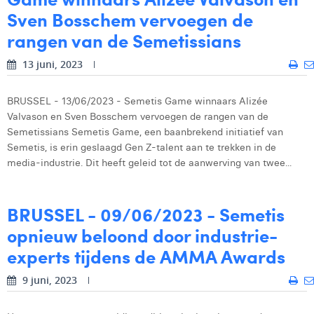
Sven Bosschem vervoegen de
Laura Rooseleer
rangen van de Semetissians
Laura Verhelst
13 juni, 2023
Lena Pignoloni
Leonard Dierickx
BRUSSEL - 13/06/2023 - Semetis Game winnaars Alizée
Valvason en Sven Bosschem vervoegen de rangen van de
Linda Kraim
Semetissians Semetis Game, een baanbrekend initiatief van
Semetis, is erin geslaagd Gen Z-talent aan te trekken in de
Lisa Protin
media-industrie. Dit heeft geleid tot de aanwerving van twee...
Lore Fierens
BRUSSEL - 09/06/2023 - Semetis
Lotte Vranckx
opnieuw beloond door industrie-
Louis Nassogne
experts tijdens de AMMA Awards
Lucas Taels
9 juni, 2023
Manon Houppertz