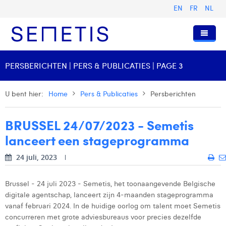
EN
FR
NL
Home
PERSBERICHTEN | PERS & PUBLICATIES | PAGE 3
Diensten
U bent hier:
Home
Pers & Publicaties
Persberichten
Wie zijn wij
Digital Advertising
BRUSSEL 24/07/2023 - Semetis
Pers & Publicaties
Digital Business Intelligence
Onze Geschiedenis
lanceert een stageprogramma
Klanten
Technologie
Het Team
Artikels
24 juli, 2023
Vacatures
Trainingen
Onze Waarden
Presentaties en Cases
Anouk Allegaert
Contact
Omnicom Media Group
Persberichten
Strategy Director
Arthur Collard
Brussel - 24 juli 2023 - Semetis, het toonaangevende Belgische
digitale agentschap, lanceert zijn 4-maanden stageprogramma
Certificeringen
Digital Business Analyst
Camille Servais
vanaf februari 2024. In de huidige oorlog om talent moet Semetis
concurreren met grote adviesbureaus voor precies dezelfde
Digital Business Consultant NL
Charlie Deschamps