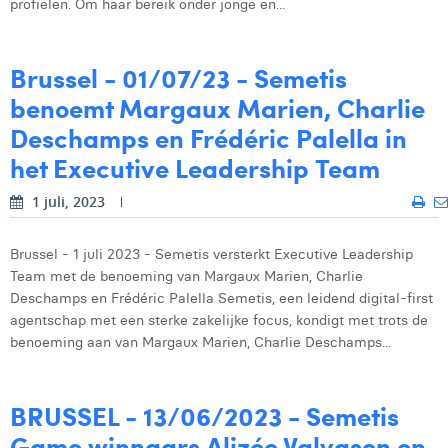
profielen. Om haar bereik onder jonge en...
Digital Business Intern
Dhan Claes
Brussel - 01/07/23 - Semetis
Diane Tremouroux
benoemt Margaux Marien, Charlie
Edouard Polet
Deschamps en Frédéric Palella in
Elio Civalleri
het Executive Leadership Team
Eliott Pousset
1 juli, 2023
Floriane Defacqz
Brussel - 1 juli 2023 - Semetis versterkt Executive Leadership
Glenn Vanderlinden
Team met de benoeming van Margaux Marien, Charlie
Deschamps en Frédéric Palella Semetis, een leidend digital-first
Hanne Van Loock
agentschap met een sterke zakelijke focus, kondigt met trots de
benoeming aan van Margaux Marien, Charlie Deschamps...
Janne Beke
Jonas Geiregat
BRUSSEL - 13/06/2023 - Semetis
Justine Cremer
Game winnaars Alizée Valvason en