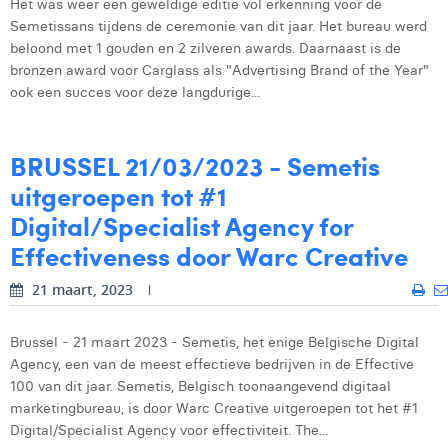
Het was weer een geweldige editie vol erkenning voor de
Margaux Marien
Semetissans tijdens de ceremonie van dit jaar. Het bureau werd
beloond met 1 gouden en 2 zilveren awards. Daarnaast is de
Margaux Snakkers
bronzen award voor Carglass als "Advertising Brand of the Year"
ook een succes voor deze langdurige...
Mathias Segers
Matthias Langenaeker
BRUSSEL 21/03/2023 - Semetis
Ninon Chevalier
uitgeroepen tot #1
Olivia Lohest
Digital/Specialist Agency for
Effectiveness door Warc Creative
Pieter Maesmans
21 maart, 2023
Sebastiaan Reeskamp
Sven Bosschem
Brussel - 21 maart 2023 - Semetis, het enige Belgische Digital
Agency, een van de meest effectieve bedrijven in de Effective
Thomas Kurevic
100 van dit jaar. Semetis, Belgisch toonaangevend digitaal
marketingbureau, is door Warc Creative uitgeroepen tot het #1
Thomas Riis
Digital/Specialist Agency voor effectiviteit. The...