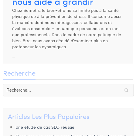
nous aide à grandir
Dhan Claes
Chez Semetis, le bien-être ne se limite pas à la santé
physique ou à la prévention du stress. Il concerne aussi
Diane Tremouroux
la manière dont nous interagissons, collaborons et
évoluons ensemble – en tant que personnes et en tant
Edouard Polet
que professionnels. Dans le cadre de notre politique de
bien-être, nous avons décidé d’examiner plus en
Elio Civalleri
profondeur les dynamiques
...
Eliott Pousset
Floriane Defacqz
Recherche
Hanne Van Loock
Janne Beke
Jonas Geiregat
Articles Les Plus Populaires
Justine Cremer
Une étude de cas SEO réussie
Laura Rooseleer