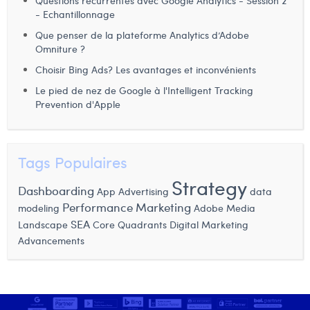
Questions récurrentes avec Google Analytics - Session 2
- Echantillonnage
Laura Verhelst
Que penser de la plateforme Analytics d’Adobe
Lena Pignoloni
Omniture ?
Choisir Bing Ads? Les avantages et inconvénients
Leonard Dierickx
Le pied de nez de Google à l'Intelligent Tracking
Linda Kraim
Prevention d'Apple
Lisa Protin
Lore Fierens
Tags Populaires
Strategy
Lotte Vranckx
Dashboarding
App Advertising
data
Performance Marketing
modeling
Adobe
Media
Louis Nassogne
SEA
Core Quadrants
Digital Marketing
Landscape
Lucas Taels
Advancements
Manon Houppertz
Margaux Marien