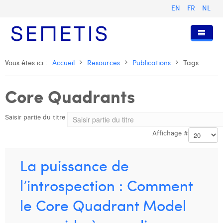
EN
FR
NL
Accueil
Vous êtes ici :
Accueil
Resources
Publications
Tags
Services
Core Quadrants
Qui sommes-nous ?
Publicité Digitale
Saisir partie du titre
Ressources
Digital Business Intelligence
Notre histoire
Affichage #
Clients
Technologie
L'équipe
Articles
Rejoignez-nous
Formations
Nos valeurs
Présentations et Cas
Anouk Allegaert
La puissance de
Contact
Omnicom Media Group
Communiqués de presse
Digital Business Consultant NL
Arthur Collard
l’introspection : Comment
Certifications
Digital Business Analyst
Camille Servais
le Core Quadrant Model
Digital Business Intern
Charlie Deschamps