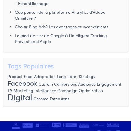
- Echantillonnage
Margaux Snakkers
Que penser de la plateforme Analytics d’Adobe
Mathias Segers
Omniture ?
Choisir Bing Ads? Les avantages et inconvénients
Matthias Langenaeker
Le pied de nez de Google à l'Intelligent Tracking
Ninon Chevalier
Prevention d'Apple
Olivia Lohest
Pieter Maesmans
Tags Populaires
Sebastiaan Reeskamp
Product Feed Adaptation
Long-Term Strategy
Facebook
Custom Conversions
Audience Engagement
Sven Bosschem
TV
Marketing Intelligence
Campaign Optimization
Digital
Thomas Kurevic
Chrome Extensions
Thomas Riis
Victor Hayot