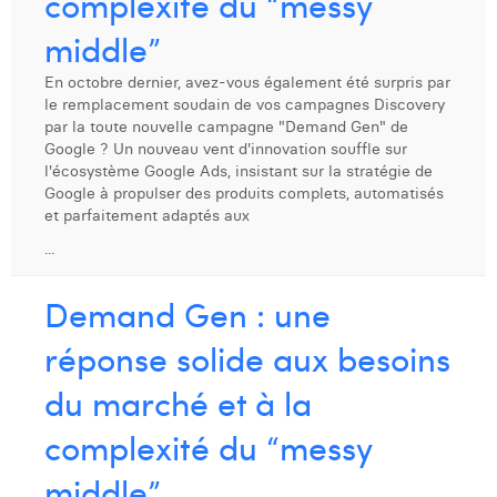
complexité du “messy
Dhan Claes
middle”
Diane Tremouroux
En octobre dernier, avez-vous également été surpris par
le remplacement soudain de vos campagnes Discovery
Edouard Polet
par la toute nouvelle campagne "Demand Gen" de
Google ? Un nouveau vent d'innovation souffle sur
Elio Civalleri
l'écosystème Google Ads, insistant sur la stratégie de
Google à propulser des produits complets, automatisés
Eliott Pousset
et parfaitement adaptés aux
...
Floriane Defacqz
Hanne Van Loock
Demand Gen : une
Janne Beke
réponse solide aux besoins
Jonas Geiregat
du marché et à la
Justine Cremer
complexité du “messy
Laura Rooseleer
middle”