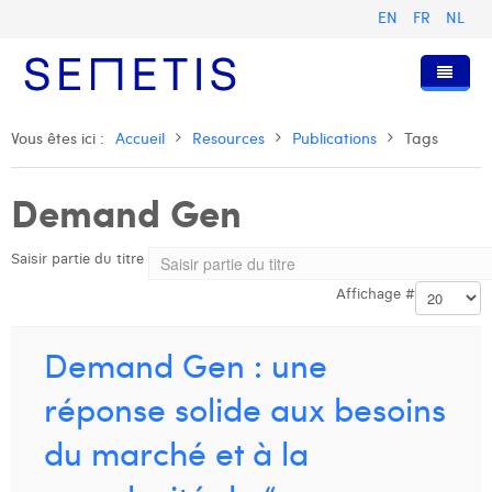
EN
FR
NL
Accueil
Vous êtes ici :
Accueil
Resources
Publications
Tags
Services
Demand Gen
Qui sommes-nous ?
Publicité Digitale
Saisir partie du titre
Ressources
Digital Business Intelligence
Notre histoire
Affichage #
Clients
Technologie
L'équipe
Articles
Rejoignez-nous
Formations
Nos valeurs
Présentations et Cas
Anouk Allegaert
Demand Gen : une
Contact
Omnicom Media Group
Communiqués de presse
Digital Business Consultant NL
Arthur Collard
réponse solide aux besoins
Certifications
Digital Business Analyst
Camille Servais
du marché et à la
Digital Business Intern
Charlie Deschamps