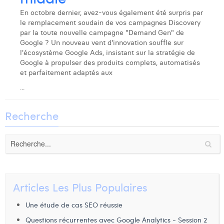
Laura Verhelst
En octobre dernier, avez-vous également été surpris par
le remplacement soudain de vos campagnes Discovery
Lena Pignoloni
par la toute nouvelle campagne "Demand Gen" de
Google ? Un nouveau vent d'innovation souffle sur
Leonard Dierickx
l'écosystème Google Ads, insistant sur la stratégie de
Google à propulser des produits complets, automatisés
Linda Kraim
et parfaitement adaptés aux
...
Lisa Protin
Lore Fierens
Recherche
Lotte Vranckx
Louis Nassogne
Lucas Taels
Articles Les Plus Populaires
Manon Houppertz
Une étude de cas SEO réussie
Margaux Marien
Questions récurrentes avec Google Analytics - Session 2