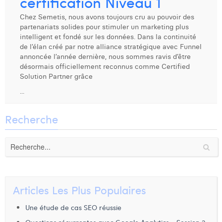
certification Niveau 1
Dhan Claes
Chez Semetis, nous avons toujours cru au pouvoir des
partenariats solides pour stimuler un marketing plus
Diane Tremouroux
intelligent et fondé sur les données. Dans la continuité
de l’élan créé par notre alliance stratégique avec Funnel
Edouard Polet
annoncée l’année dernière, nous sommes ravis d’être
désormais officiellement reconnus comme Certified
Elio Civalleri
Solution Partner grâce
...
Eliott Pousset
Floriane Defacqz
Recherche
Hanne Van Loock
Janne Beke
Jonas Geiregat
Articles Les Plus Populaires
Justine Cremer
Une étude de cas SEO réussie
Laura Rooseleer