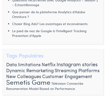
Questions récurrentes avec Google Analytics - Session 2
- Echantillonnage
Laura Verhelst
Que penser de la plateforme Analytics d’Adobe
Lena Pignoloni
Omniture ?
Choisir Bing Ads? Les avantages et inconvénients
Leonard Dierickx
Le pied de nez de Google à l'Intelligent Tracking
Linda Kraim
Prevention d'Apple
Lisa Protin
Lore Fierens
Tags Populaires
Lotte Vranckx
Instagram stories
Data limitations
Netflix
Dynamic Remarketing
Streaming Platforms
Louis Nassogne
New Colleagues
Customer Engagement
Semetis Game
Lucas Taels
Télévision Connectée
Renumeration Model Based on Performance
Manon Houppertz
Margaux Marien