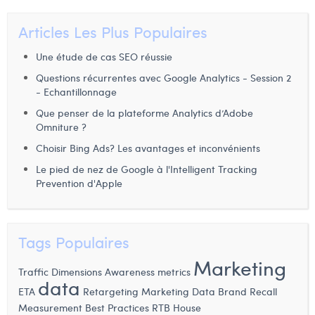
Dhan Claes
Articles Les Plus Populaires
Diane Tremouroux
Une étude de cas SEO réussie
Questions récurrentes avec Google Analytics - Session 2
Edouard Polet
- Echantillonnage
Elio Civalleri
Que penser de la plateforme Analytics d’Adobe
Omniture ?
Eliott Pousset
Choisir Bing Ads? Les avantages et inconvénients
Floriane Defacqz
Le pied de nez de Google à l'Intelligent Tracking
Prevention d'Apple
Hanne Van Loock
Janne Beke
Tags Populaires
Jonas Geiregat
Marketing
Traffic Dimensions
Awareness metrics
Justine Cremer
data
Retargeting
Marketing Data
Brand Recall
ETA
Laura Rooseleer
Measurement
Best Practices
RTB House