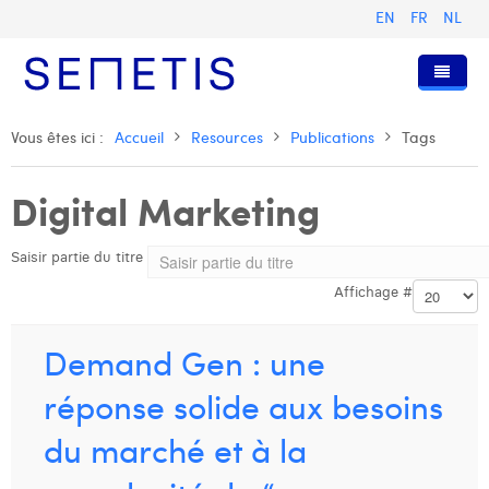
EN
FR
NL
Accueil
Vous êtes ici :
Accueil
Resources
Publications
Tags
Services
Digital Marketing
Qui sommes-nous ?
Publicité Digitale
Saisir partie du titre
Ressources
Digital Business Intelligence
Notre histoire
Affichage #
Clients
Technologie
L'équipe
Articles
Rejoignez-nous
Formations
Nos valeurs
Présentations et Cas
Anouk Allegaert
Demand Gen : une
Contact
Omnicom Media Group
Communiqués de presse
Digital Business Consultant NL
Arthur Collard
réponse solide aux besoins
Certifications
Digital Business Analyst
Camille Servais
du marché et à la
Digital Business Intern
Charlie Deschamps