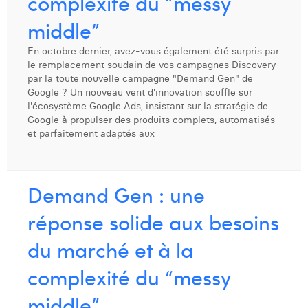
complexité du “messy
Dhan Claes
middle”
Diane Tremouroux
En octobre dernier, avez-vous également été surpris par
le remplacement soudain de vos campagnes Discovery
Edouard Polet
par la toute nouvelle campagne "Demand Gen" de
Google ? Un nouveau vent d'innovation souffle sur
Elio Civalleri
l'écosystème Google Ads, insistant sur la stratégie de
Google à propulser des produits complets, automatisés
Eliott Pousset
et parfaitement adaptés aux
...
Floriane Defacqz
Hanne Van Loock
Demand Gen : une
Janne Beke
réponse solide aux besoins
Jonas Geiregat
du marché et à la
Justine Cremer
complexité du “messy
Laura Rooseleer
middle”