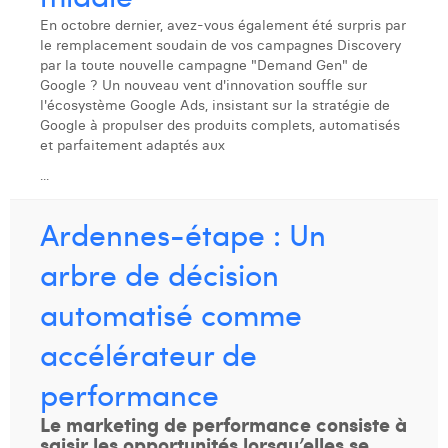
Laura Verhelst
En octobre dernier, avez-vous également été surpris par
le remplacement soudain de vos campagnes Discovery
Lena Pignoloni
par la toute nouvelle campagne "Demand Gen" de
Google ? Un nouveau vent d'innovation souffle sur
Leonard Dierickx
l'écosystème Google Ads, insistant sur la stratégie de
Google à propulser des produits complets, automatisés
Linda Kraim
et parfaitement adaptés aux
...
Lisa Protin
Ardennes-étape : Un
Lore Fierens
arbre de décision
Lotte Vranckx
automatisé comme
Louis Nassogne
accélérateur de
Lucas Taels
performance
Manon Houppertz
Le marketing de performance consiste à
Margaux Marien
saisir les opportunités lorsqu’elles se