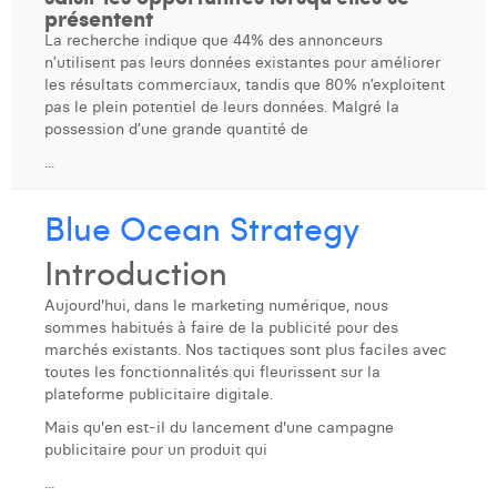
présentent
Margaux Snakkers
La recherche indique que 44% des annonceurs
Mathias Segers
n’utilisent pas leurs données existantes pour améliorer
les résultats commerciaux, tandis que 80% n’exploitent
Matthias Langenaeker
pas le plein potentiel de leurs données. Malgré la
possession d’une grande quantité de
Ninon Chevalier
...
Olivia Lohest
Blue Ocean Strategy
Pieter Maesmans
Introduction
Sebastiaan Reeskamp
Aujourd'hui, dans le marketing numérique, nous
Sven Bosschem
sommes habitués à faire de la publicité pour des
marchés existants. Nos tactiques sont plus faciles avec
Thomas Kurevic
toutes les fonctionnalités qui fleurissent sur la
plateforme publicitaire digitale.
Thomas Riis
Mais qu'en est-il du lancement d'une campagne
publicitaire pour un produit qui
Victor Hayot
...