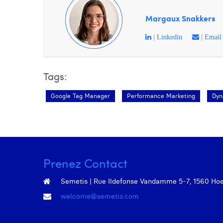
Margaux Snakkers
| Linkedin
| Email
Tags:
Google Tag Manager
Performance Marketing
Dyn
Prenez Contact
Semetis | Rue Ildefonse Vandamme 5-7, 1560 Hoeil
welcome@semetis.com