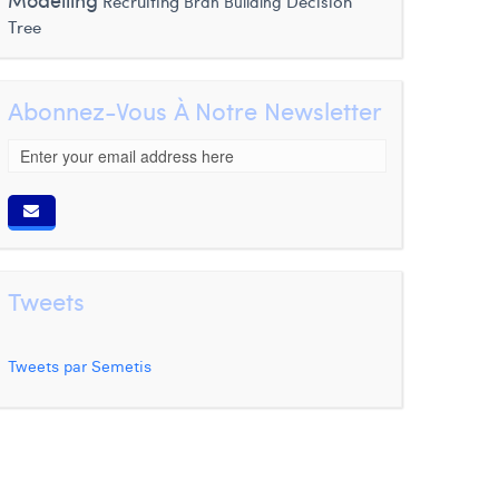
Modelling
Recruiting
Decision
Bran Building
Tree
Abonnez-Vous À Notre Newsletter
Tweets
Tweets par Semetis