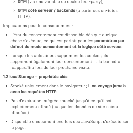
GTM
(via une variable de cookie first-party),
William Rezette
GTM côté serveur / backends
(à partir des en-têtes
Yaël Vanhoe
HTTP).
Implications pour le consentement :
L'état du consentement est disponible dès que quelque
chose s'exécute, ce qui est parfait pour les
paramètres par
défaut du mode consentement et la logique côté serveur.
Lorsque les utilisateurs suppriment les cookies, ils
suppriment également leur consentement → la bannière
réapparaîtra lors de leur prochaine visite.
1.2 localStorage – propriétés clés
Stocké uniquement dans le navigateur ; il
ne voyage jamais
avec les requêtes HTTP.
Pas d'expiration intégrée ; stocké jusqu'à ce qu'il soit
explicitement effacé (ou que les données du site soient
effacées).
Disponible uniquement une fois que JavaScript s'exécute sur
la page.