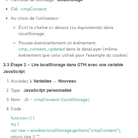
Clé :
cmpConsent
Au choix de l'utilisateur :
Écrit la chaîne ci-dessus (ou équivalente) dans
localStorage.
Pousse éventuellement un événement
cmp_consent_updated
dans le dataLayer (même
événement que celui utilisé pour l'exemple du cookie).
3.3 Étape 2 – Lire localStorage dans GTM avec une variable
JavaScript
Accédez à
Variables → Nouveau
Type :
JavaScript personnalisé
Nom :
JS – cmpConsent (localStorage)
Code :
function () {
try {
var raw = window.localStorage.getItem(“cmpConsent”);
return raw || “”;