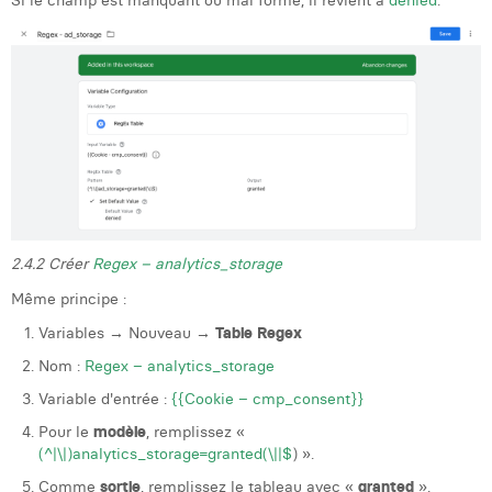
2.4.2 Créer
Regex – analytics_storage
Même principe :
Variables → Nouveau →
Table Regex
Nom :
Regex – analytics_storage
Variable d'entrée :
{{Cookie – cmp_consent}}
Pour le
modèle
, remplissez «
(^|\|)analytics_storage=granted(\||$
) ».
Comme
sortie
, remplissez le tableau avec «
granted
».