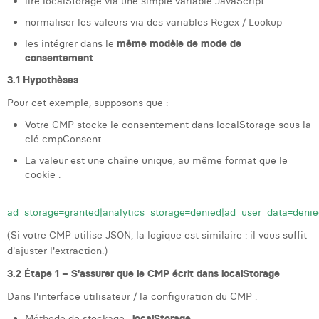
lire localStorage via une simple variable JavaScript
normaliser les valeurs via des variables Regex / Lookup
les intégrer dans le
même modèle de mode de
consentement
3.1 Hypothèses
Pour cet exemple, supposons que :
Votre CMP stocke le consentement dans localStorage sous la
clé cmpConsent.
La valeur est une chaîne unique, au même format que le
cookie :
ad_storage=granted|analytics_storage=denied|ad_user_data=denie
(Si votre CMP utilise JSON, la logique est similaire : il vous suffit
d'ajuster l'extraction.)
3.2 Étape 1 – S'assurer que le CMP écrit dans localStorage
Dans l'interface utilisateur / la configuration du CMP :
Méthode de stockage :
localStorage