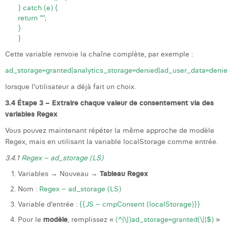
} catch (e) {
return “”;
}
}
Cette variable renvoie la chaîne complète, par exemple :
ad_storage=granted|analytics_storage=denied|ad_user_data=denie
lorsque l'utilisateur a déjà fait un choix.
3.4 Étape 3 – Extraire chaque valeur de consentement via des
variables Regex
Vous pouvez maintenant répéter la même approche de modèle
Regex, mais en utilisant la variable localStorage comme entrée.
3.4.1
Regex – ad_storage (LS)
Variables → Nouveau →
Tableau Regex
Nom :
Regex – ad_storage (LS)
Variable d'entrée :
{{JS – cmpConsent (localStorage)}}
Pour le
modèle
, remplissez «
(^|\|)ad_storage=granted(\||$)
»