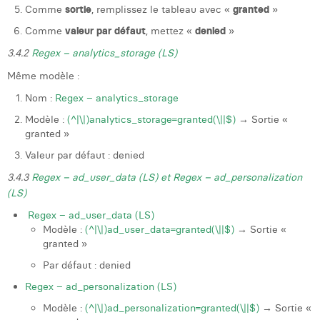
Comme
sortie
, remplissez le tableau avec «
granted
»
Comme
valeur par défaut
, mettez «
denied
»
3.4.2
Regex – analytics_storage (LS)
Même modèle :
Nom :
Regex – analytics_storage
Modèle :
(^|\|)analytics_storage=granted(\||$)
→ Sortie «
granted »
Valeur par défaut : denied
3.4.3
Regex – ad_user_data (LS) et Regex – ad_personalization
(LS)
Regex – ad_user_data (LS)
Modèle :
(^|\|)ad_user_data=granted(\||$)
→ Sortie «
granted »
Par défaut : denied
Regex – ad_personalization (LS)
Modèle :
(^|\|)ad_personalization=granted(\||$)
→ Sortie «