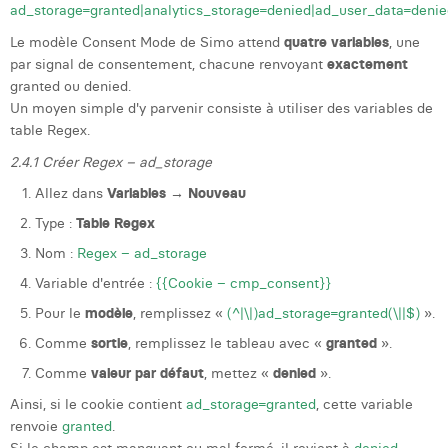
ad_storage=granted|analytics_storage=denied|ad_user_data=denie
Le modèle Consent Mode de Simo attend
quatre variables
, une
par signal de consentement, chacune renvoyant
exactement
granted ou denied.
Un moyen simple d'y parvenir consiste à utiliser des variables de
table Regex.
2.4.1 Créer Regex – ad_storage
Allez dans
Variables → Nouveau
Type :
Table Regex
Nom :
Regex – ad_storage
Variable d'entrée :
{{Cookie – cmp_consent}}
Pour le
modèle
, remplissez «
(^|\|)ad_storage=granted(\||$)
».
Comme
sortie
, remplissez le tableau avec «
granted
».
Comme
valeur par défaut
, mettez «
denied
».
Ainsi, si le cookie contient
ad_storage=granted
, cette variable
renvoie
granted
.
Si le champ est manquant ou mal formé, il revient à
denied
.