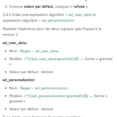
Comme
valeur par défaut
, indiquez «
refusé
».
2.4.3 Créer une expression régulière –
ad_user_data
et
expression régulière –
ad_personalization
Répétez l'opération pour les deux signaux spécifiques à la
version 2.
ad_user_data:
Nom :
Regex – ad_user_data
Modèle :
(^|\|)ad_user_data=granted(\||$)
→ Sortie « granted
»
Valeur par défaut : denied
ad_personalization
Nom :
Regex – ad_personalization
Modèle :
(^|\|)ad_personalization=granted(\||$
) → Sortie «
granted »
Valeur par défaut : denied