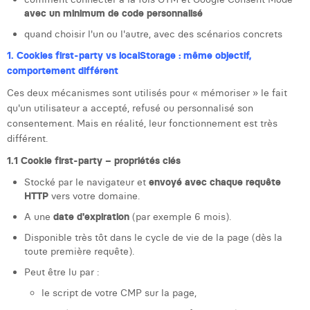
Margaux Snakkers
avec un minimum de code personnalisé
quand choisir l'un ou l'autre, avec des scénarios concrets
Mathias Segers
1. Cookies first-party vs localStorage : même objectif,
Matthias Langenaeker
comportement différent
Ces deux mécanismes sont utilisés pour « mémoriser » le fait
Ninon Chevalier
qu'un utilisateur a accepté, refusé ou personnalisé son
Olivia Lohest
consentement. Mais en réalité, leur fonctionnement est très
différent.
Pieter Maesmans
1.1 Cookie first-party – propriétés clés
Sebastiaan Reeskamp
Stocké par le navigateur et
envoyé avec chaque requête
HTTP
vers votre domaine.
Sven Bosschem
A une
date d'expiration
(par exemple 6 mois).
Thomas Kurevic
Disponible très tôt dans le cycle de vie de la page (dès la
toute première requête).
Thomas Riis
Peut être lu par :
Victor Hayot
le script de votre CMP sur la page,