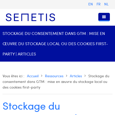
EN
FR
NL
Accueil
STOCKAGE DU CONSENTEMENT DANS GTM : MISE EN
Services
ŒUVRE DU STOCKAGE LOCAL OU DES COOKIES FIRST-
Qui sommes-nous ?
Publicité Digitale
PARTY | ARTICLES
Ressources
Digital Business Intelligence
Notre histoire
Clients
Technologie
L'équipe
Articles
Vous êtes ici :
Accueil
Ressources
Articles
Stockage du
consentement dans GTM : mise en œuvre du stockage local ou
Rejoignez-nous
Formations
Nos valeurs
Présentations et Cas
Anouk Allegaert
des cookies first-party
Contact
Omnicom Media Group
Communiqués de presse
Digital Business Consultant NL
Arthur Collard
Stockage du
Certifications
Digital Business Analyst
Camille Servais
Digital Business Intern
Charlie Deschamps