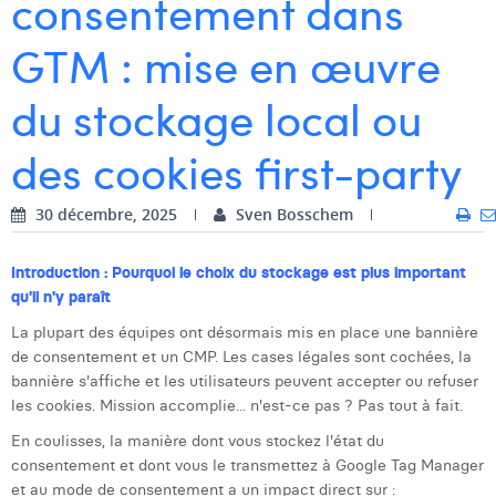
consentement dans
Dhan Claes
GTM : mise en œuvre
Diane Tremouroux
du stockage local ou
Edouard Polet
des cookies first-party
Elio Civalleri
Eliott Pousset
30 décembre, 2025
Sven Bosschem
Floriane Defacqz
Introduction : Pourquoi le choix du stockage est plus important
qu'il n'y paraît
Hanne Van Loock
La plupart des équipes ont désormais mis en place une bannière
Janne Beke
de consentement et un CMP. Les cases légales sont cochées, la
bannière s'affiche et les utilisateurs peuvent accepter ou refuser
Jonas Geiregat
les cookies. Mission accomplie... n'est-ce pas ? Pas tout à fait.
Justine Cremer
En coulisses, la manière dont vous stockez l'état du
consentement et dont vous le transmettez à Google Tag Manager
Laura Rooseleer
et au mode de consentement a un impact direct sur :