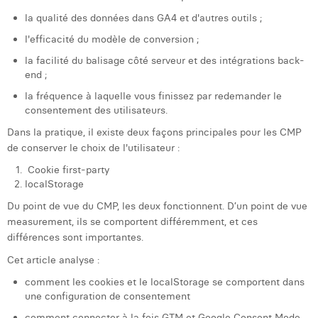
Laura Verhelst
la qualité des données dans GA4 et d'autres outils ;
l'efficacité du modèle de conversion ;
Lena Pignoloni
la facilité du balisage côté serveur et des intégrations back-
Leonard Dierickx
end ;
la fréquence à laquelle vous finissez par redemander le
Linda Kraim
consentement des utilisateurs.
Lisa Protin
Dans la pratique, il existe deux façons principales pour les CMP
de conserver le choix de l'utilisateur :
Lore Fierens
Cookie first-party
localStorage
Lotte Vranckx
Du point de vue du CMP, les deux fonctionnent. D’un point de vue
Louis Nassogne
measurement, ils se comportent différemment, et ces
différences sont importantes.
Lucas Taels
Cet article analyse :
Manon Houppertz
comment les cookies et le localStorage se comportent dans
une configuration de consentement
Margaux Marien
comment connecter à la fois GTM et Google Consent Mode