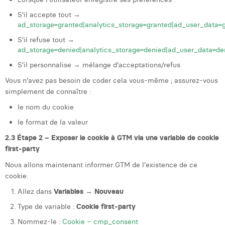
S'il accepte tout →
ad_storage=granted|analytics_storage=granted|ad_user_data=g
S'il refuse tout →
ad_storage=denied|analytics_storage=denied|ad_user_data=de
S'il personnalise → mélange d'acceptations/refus
Vous n'avez pas besoin de coder cela vous-même ; assurez-vous
simplement de connaître :
le nom du cookie
le format de la valeur
2.3 Étape 2 – Exposer le cookie à GTM via une variable de cookie
first-party
Nous allons maintenant informer GTM de l'existence de ce
cookie.
Allez dans
Variables → Nouveau
Type de variable :
Cookie first-party
Nommez-le :
Cookie – cmp_consent