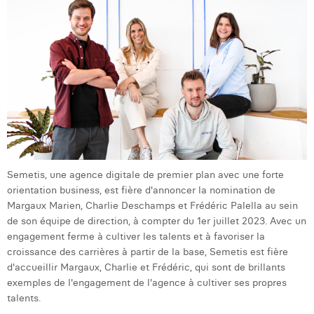
Laura Verhelst
Lena Pignoloni
Leonard Dierickx
Linda Kraim
Lisa Protin
Lore Fierens
Semetis, une agence digitale de premier plan avec une forte
Lotte Vranckx
orientation business, est fière d'annoncer la nomination de
Margaux Marien, Charlie Deschamps et Frédéric Palella au sein
Louis Nassogne
de son équipe de direction, à compter du 1er juillet 2023. Avec un
engagement ferme à cultiver les talents et à favoriser la
Lucas Taels
croissance des carrières à partir de la base, Semetis est fière
d'accueillir Margaux, Charlie et Frédéric, qui sont de brillants
Manon Houppertz
exemples de l'engagement de l'agence à cultiver ses propres
Margaux Marien
talents.