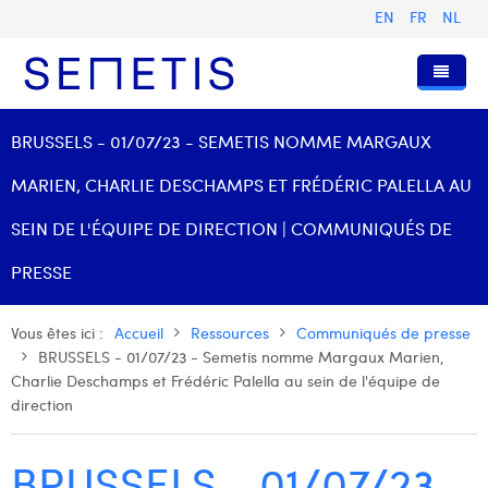
EN
FR
NL
Accueil
BRUSSELS - 01/07/23 - SEMETIS NOMME MARGAUX
Services
MARIEN, CHARLIE DESCHAMPS ET FRÉDÉRIC PALELLA AU
Qui sommes-nous ?
Publicité Digitale
SEIN DE L'ÉQUIPE DE DIRECTION | COMMUNIQUÉS DE
Ressources
Digital Business Intelligence
Notre histoire
PRESSE
Clients
Technologie
L'équipe
Articles
Vous êtes ici :
Accueil
Ressources
Communiqués de presse
Rejoignez-nous
Formations
Nos valeurs
Présentations et Cas
Anouk Allegaert
BRUSSELS - 01/07/23 - Semetis nomme Margaux Marien,
Charlie Deschamps et Frédéric Palella au sein de l'équipe de
Contact
Omnicom Media Group
Communiqués de presse
Digital Business Consultant NL
Arthur Collard
direction
Certifications
Digital Business Analyst
Camille Servais
BRUSSELS - 01/07/23 -
Digital Business Intern
Charlie Deschamps