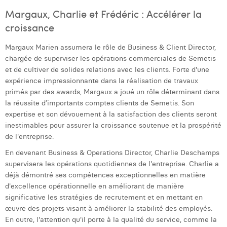
Margaux Snakkers
Margaux, Charlie et Frédéric : Accélérer la
croissance
Mathias Segers
Margaux Marien assumera le rôle de Business & Client Director,
Matthias Langenaeker
chargée de superviser les opérations commerciales de Semetis
Ninon Chevalier
et de cultiver de solides relations avec les clients. Forte d'une
expérience impressionnante dans la réalisation de travaux
Olivia Lohest
primés par des awards, Margaux a joué un rôle déterminant dans
la réussite d’importants comptes clients de Semetis. Son
Pieter Maesmans
expertise et son dévouement à la satisfaction des clients seront
inestimables pour assurer la croissance soutenue et la prospérité
Sebastiaan Reeskamp
de l'entreprise.
Sven Bosschem
En devenant Business & Operations Director, Charlie Deschamps
supervisera les opérations quotidiennes de l'entreprise. Charlie a
Thomas Kurevic
déjà démontré ses compétences exceptionnelles en matière
d'excellence opérationnelle en améliorant de manière
Thomas Riis
significative les stratégies de recrutement et en mettant en
œuvre des projets visant à améliorer la stabilité des employés.
Victor Hayot
En outre, l'attention qu'il porte à la qualité du service, comme la