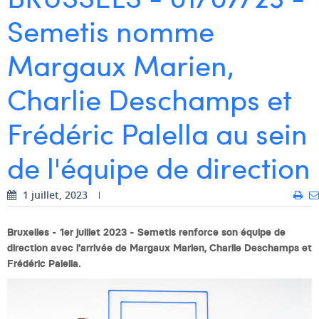
Semetis nomme
Dhan Claes
Diane Tremouroux
Margaux Marien,
Edouard Polet
Charlie Deschamps et
Elio Civalleri
Frédéric Palella au sein
Eliott Pousset
de l'équipe de direction
Floriane Defacqz
Hanne Van Loock
1 juillet, 2023
Janne Beke
Bruxelles - 1er juillet 2023 - Semetis renforce son équipe de
direction avec l'arrivée de Margaux Marien, Charlie Deschamps et
Jonas Geiregat
Frédéric Palella.
Justine Cremer
Laura Rooseleer