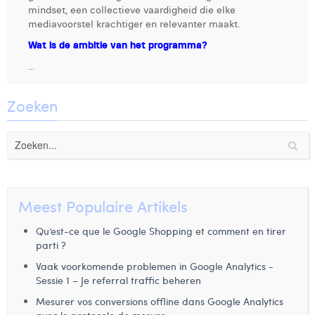
mindset, een collectieve vaardigheid die elke
Digital Business Intern
Dhan Claes
mediavoorstel krachtiger en relevanter maakt.
Wat is de ambitie van het programma?
Diane Tremouroux
...
Edouard Polet
Zoeken
Elio Civalleri
Eliott Pousset
Floriane Defacqz
Glenn Vanderlinden
Meest Populaire Artikels
Hanne Van Loock
Qu’est-ce que le Google Shopping et comment en tirer
parti ?
Janne Beke
Vaak voorkomende problemen in Google Analytics -
Jonas Geiregat
Sessie 1 – Je referral traffic beheren
Mesurer vos conversions offline dans Google Analytics
Justine Cremer