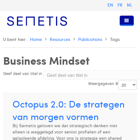
EN
FR
NL
Home
U bent hier:
Home
Resources
Publications
Tags
Diensten
Business Mindset
Wie zijn wij
Digital Advertising
Geef deel van titel in
Pers & Publicaties
Digital Business Intelligence
Onze Geschiedenis
Weergegeven #
Klanten
Technologie
Het Team
Artikels
Vacatures
Trainingen
Onze Waarden
Presentaties en Cases
Anouk Allegaert
Octopus 2.0: De strategen
Contact
Omnicom Media Group
Persberichten
Strategy Director
Arthur Collard
van morgen vormen
Certificeringen
Digital Business Analyst
Camille Servais
Bij Semetis geloven we dat strategisch denken niet
alleen is weggelegd voor senior profielen of een
Digital Business Consultant NL
Charlie Deschamps
geïsoleerde afdeling. Voor ons is strategie een shared