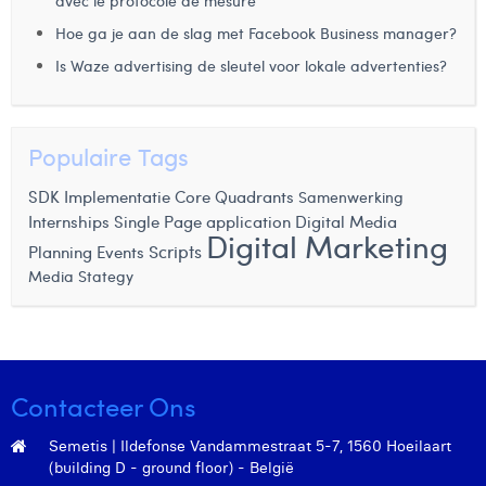
avec le protocole de mesure
Laura Rooseleer
Hoe ga je aan de slag met Facebook Business manager?
Is Waze advertising de sleutel voor lokale advertenties?
Laura Verhelst
Lena Pignoloni
Populaire Tags
Leonard Dierickx
SDK Implementatie
Core Quadrants
Samenwerking
Linda Kraim
Internships
Single Page application
Digital Media
Digital Marketing
Lisa Protin
Scripts
Planning
Events
Media Stategy
Lore Fierens
Lotte Vranckx
Louis Nassogne
Contacteer Ons
Lucas Taels
Semetis | Ildefonse Vandammestraat 5-7, 1560 Hoeilaart
Manon Houppertz
(building D - ground floor) - België