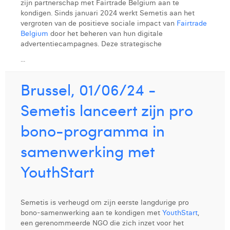
zijn partnerschap met Fairtrade Belgium aan te
Laura Rooseleer
kondigen. Sinds januari 2024 werkt Semetis aan het
vergroten van de positieve sociale impact van
Fairtrade
Laura Verhelst
Belgium
door het beheren van hun digitale
advertentiecampagnes. Deze strategische
Lena Pignoloni
...
Leonard Dierickx
Brussel, 01/06/24 -
Linda Kraim
Semetis lanceert zijn pro
Lisa Protin
bono-programma in
Lore Fierens
samenwerking met
Lotte Vranckx
YouthStart
Louis Nassogne
Lucas Taels
Semetis is verheugd om zijn eerste langdurige pro
bono-samenwerking aan te kondigen met
YouthStart
,
Manon Houppertz
een gerenommeerde NGO die zich inzet voor het