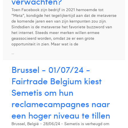
verwachten?
Digital Business Intern
Dhan Claes
Toen Facebook zijn bedrijf in 2021 hernoemde tot
"Meta", kondigde het tegelijkertijd aan dat de metaverse
Diane Tremouroux
de komende jaren een van zijn kernpunten zou zijn.
Sindsdien is de metaverse het favoriete buzzword van
Edouard Polet
het internet. Steeds meer merken willen ermee
geassocieerd worden, omdat ze er een grote
Elio Civalleri
opportuniteit in zien. Maar wat is de
...
Eliott Pousset
Floriane Defacqz
Brussel - 01/07/24 -
Glenn Vanderlinden
Fairtrade Belgium kiest
Hanne Van Loock
Semetis om hun
Janne Beke
reclamecampagnes naar
Jonas Geiregat
een hoger niveau te tillen
Justine Cremer
Brussel, België - 28/06/24 - Semetis is verheugd om