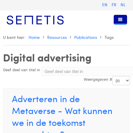
EN
FR
NL
Home
U bent hier:
Home
Resources
Publications
Tags
Diensten
Digital advertising
Wie zijn wij
Digital Advertising
Geef deel van titel in
Pers & Publicaties
Digital Business Intelligence
Onze Geschiedenis
Weergegeven #
Klanten
Technologie
Het Team
Artikels
Vacatures
Trainingen
Onze Waarden
Presentaties en Cases
Anouk Allegaert
Adverteren in de
Contact
Omnicom Media Group
Persberichten
Strategy Director
Arthur Collard
Metaverse - Wat kunnen
Certificeringen
Digital Business Analyst
Camille Servais
we in de toekomst
Digital Business Consultant NL
Charlie Deschamps