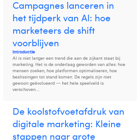
Campagnes lanceren in
Victor Hayot
het tijdperk van AI: hoe
William Rezette
marketeers de shift
Yaël Vanhoe
voorblijven
Introductie
AI is niet langer een trend die aan de zijkant staat bij
marketing. Het is de onderlaag geworden van alles: hoe
mensen zoeken, hoe platformen optimaliseren, hoe
beslissingen tot stand komen. De regels zijn niet
gewoon geëvolueerd — het hele speelveld is
verschoven.
...
De koolstofvoetafdruk van
digitale marketing: Kleine
stappen naar grote