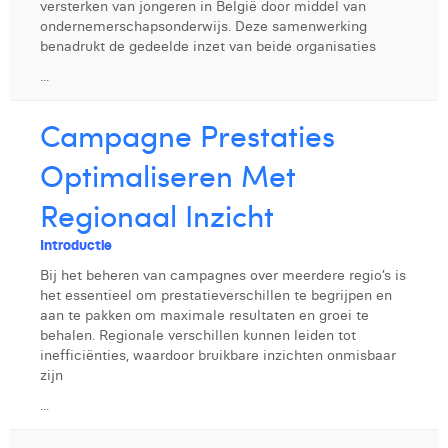
versterken van jongeren in België door middel van
Margaux Marien
ondernemerschapsonderwijs. Deze samenwerking
benadrukt de gedeelde inzet van beide organisaties
Margaux Snakkers
...
Mathias Segers
Campagne Prestaties
Matthias Langenaeker
Optimaliseren Met
Ninon Chevalier
Regionaal Inzicht
Olivia Lohest
Introductie
Pieter Maesmans
Bij het beheren van campagnes over meerdere regio’s is
Sebastiaan Reeskamp
het essentieel om prestatieverschillen te begrijpen en
aan te pakken om maximale resultaten en groei te
Sven Bosschem
behalen. Regionale verschillen kunnen leiden tot
inefficiënties, waardoor bruikbare inzichten onmisbaar
Thomas Kurevic
zijn
...
Thomas Riis