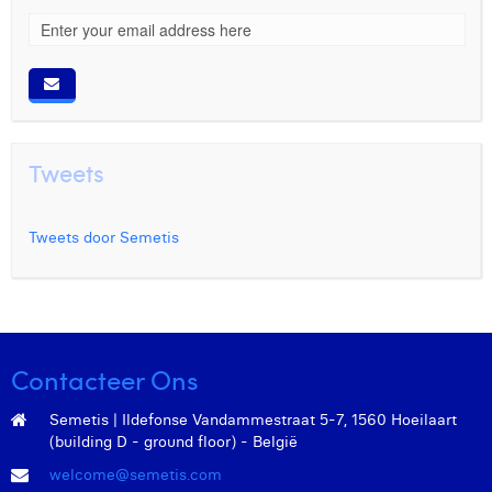
Tweets
Tweets door Semetis
Contacteer Ons
Semetis | Ildefonse Vandammestraat 5-7, 1560 Hoeilaart
(building D - ground floor) - België
welcome@semetis.com