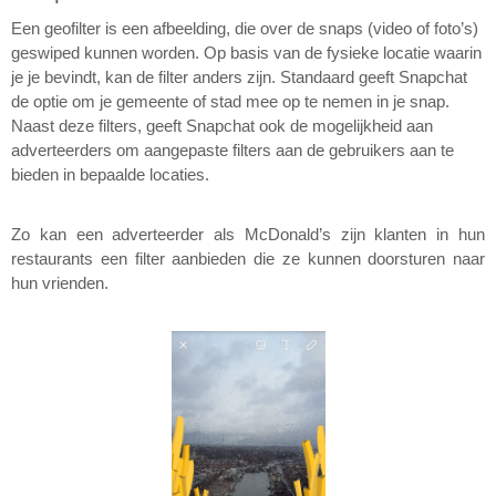
Margaux Marien
Een geofilter is een afbeelding, die over de snaps (video of foto’s) 
geswiped kunnen worden. Op basis van de fysieke locatie waarin 
Margaux Snakkers
je je bevindt, kan de filter anders zijn. Standaard geeft Snapchat 
de optie om je gemeente of stad mee op te nemen in je snap. 
Mathias Segers
Naast deze filters, geeft Snapchat ook de mogelijkheid aan 
Matthias Langenaeker
adverteerders om aangepaste filters aan de gebruikers aan te 
bieden in bepaalde locaties.
Ninon Chevalier
Zo kan een adverteerder als McDonald’s zijn klanten in hun 
Olivia Lohest
restaurants een filter aanbieden die ze kunnen doorsturen naar 
Pieter Maesmans
hun vrienden.
Sebastiaan Reeskamp
Sven Bosschem
Thomas Kurevic
Thomas Riis