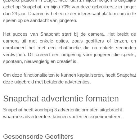
gebruikt platform in België. Meer dan 1 miljoen belgen is dagelijks 
actief op Snapchat, en bijna 70% van deze gebruikers zijn jonger 
Laura Rooseleer
dan 24 jaar. Daarom is het een zeer interessant platform om in te 
Laura Verhelst
spelen op de aandacht van jongeren.
Lena Pignoloni
Het succes van Snapchat start bij de camera. Het breidt de 
camera uit met enkele opties, zoals geofilters of lenzen, en 
Leonard Dierickx
combineert het met een chatfunctie die na enkele seconden 
verdwijnen. Dit creëert een omgeving voor jongeren die speels, 
Linda Kraim
spontaan, nieuwsgierig en creatief is.
Lisa Protin
Om deze functionaliteiten te kunnen kapitaliseren, heeft Snapchat 
Lore Fierens
deze uitgebreid met betalende advertenties.
Lotte Vranckx
Snapchat advertentie formaten
Louis Nassogne
Snapchat heeft voorlopig 3 advertentieformaten uitgebracht 
waarmee adverteerders kunnen spelen en experimenteren.
Lucas Taels
Manon Houppertz
Gesponsorde Geofilters