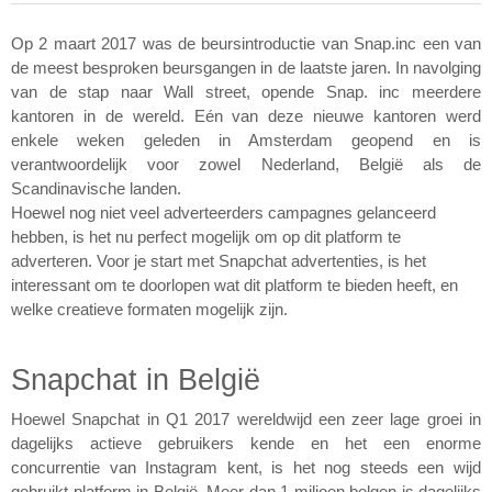
Digital Business Intern
Dhan Claes
Op 2 maart 2017 was de beursintroductie van Snap.inc een van 
de meest besproken beursgangen in de laatste jaren. In navolging 
Diane Tremouroux
van de stap naar Wall street, opende Snap. inc meerdere 
kantoren in de wereld. Eén van deze nieuwe kantoren werd 
Edouard Polet
enkele weken geleden in Amsterdam geopend en is 
verantwoordelijk voor zowel Nederland, België als de 
Elio Civalleri
Scandinavische landen.
Eliott Pousset
Hoewel nog niet veel adverteerders campagnes gelanceerd 
hebben, is het nu perfect mogelijk om op dit platform te 
Floriane Defacqz
adverteren. 
Voor je start met Snapchat advertenties, is het 
interessant om te doorlopen wat dit platform te bieden heeft, en 
Glenn Vanderlinden
welke creatieve formaten mogelijk zijn.
Hanne Van Loock
Snapchat in België
Janne Beke
Hoewel Snapchat in Q1 2017 wereldwijd een zeer lage groei in 
Jonas Geiregat
dagelijks actieve gebruikers kende en het een enorme 
concurrentie van Instagram kent, is het nog steeds een wijd 
Justine Cremer