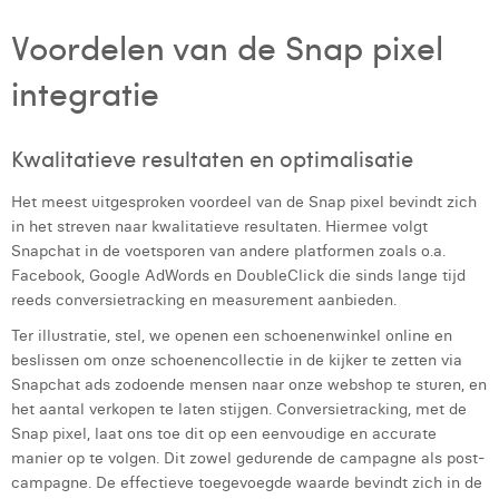
Laura Rooseleer
Voordelen van de Snap pixel
Laura Verhelst
integratie
Lena Pignoloni
Kwalitatieve resultaten en optimalisatie
Leonard Dierickx
Het meest uitgesproken voordeel van de Snap pixel bevindt zich
Linda Kraim
in het streven naar kwalitatieve resultaten. Hiermee volgt
Lisa Protin
Snapchat in de voetsporen van andere platformen zoals o.a.
Facebook, Google AdWords en DoubleClick die sinds lange tijd
Lore Fierens
reeds conversietracking en measurement aanbieden.
Ter illustratie, stel, we openen een schoenenwinkel online en
Lotte Vranckx
beslissen om onze schoenencollectie in de kijker te zetten via
Louis Nassogne
Snapchat ads zodoende mensen naar onze webshop te sturen, en
het aantal verkopen te laten stijgen. Conversietracking, met de
Lucas Taels
Snap pixel, laat ons toe dit op een eenvoudige en accurate
manier op te volgen. Dit zowel gedurende de campagne als post-
Manon Houppertz
campagne. De effectieve toegevoegde waarde bevindt zich in de