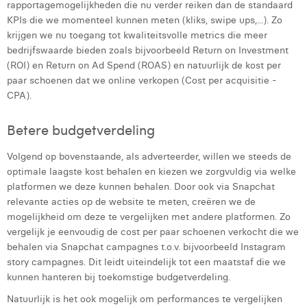
rapportagemogelijkheden die nu verder reiken dan de standaard
Margaux Marien
KPIs die we momenteel kunnen meten (kliks, swipe ups,...). Zo
krijgen we nu toegang tot kwaliteitsvolle metrics die meer
Margaux Snakkers
bedrijfswaarde bieden zoals bijvoorbeeld Return on Investment
(ROI) en Return on Ad Spend (ROAS) en natuurlijk de kost per
Mathias Segers
paar schoenen dat we online verkopen (Cost per acquisitie -
Matthias Langenaeker
CPA).
Ninon Chevalier
Betere budgetverdeling
Olivia Lohest
Volgend op bovenstaande, als adverteerder, willen we steeds de
optimale laagste kost behalen en kiezen we zorgvuldig via welke
Pieter Maesmans
platformen we deze kunnen behalen. Door ook via Snapchat
relevante acties op de website te meten, creëren we de
Sebastiaan Reeskamp
mogelijkheid om deze te vergelijken met andere platformen. Zo
Sven Bosschem
vergelijk je eenvoudig de cost per paar schoenen verkocht die we
behalen via Snapchat campagnes t.o.v. bijvoorbeeld Instagram
Thomas Kurevic
story campagnes. Dit leidt uiteindelijk tot een maatstaf die we
kunnen hanteren bij toekomstige budgetverdeling.
Thomas Riis
Natuurlijk is het ook mogelijk om performances te vergelijken