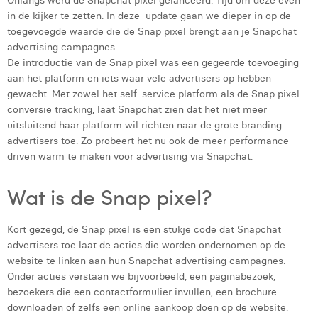
Onlangs werd de Snapchat pixel gelanceerd. Tijd om deze even
in de kijker te zetten. In deze update gaan we dieper in op de
Digital Business Intern
Dhan Claes
toegevoegde waarde die de Snap pixel brengt aan je Snapchat
advertising campagnes.
Diane Tremouroux
De introductie van de Snap pixel was een gegeerde toevoeging
aan het platform en iets waar vele advertisers op hebben
Edouard Polet
gewacht. Met zowel het self-service platform als de Snap pixel
Elio Civalleri
conversie tracking, laat Snapchat zien dat het niet meer
uitsluitend haar platform wil richten naar de grote branding
Eliott Pousset
advertisers toe. Zo probeert het nu ook de meer performance
driven warm te maken voor advertising via Snapchat.
Floriane Defacqz
Wat is de Snap pixel?
Glenn Vanderlinden
Hanne Van Loock
Kort gezegd, de Snap pixel is een stukje code dat Snapchat
advertisers toe laat de acties die worden ondernomen op de
Janne Beke
website te linken aan hun Snapchat advertising campagnes.
Onder acties verstaan we bijvoorbeeld, een paginabezoek,
Jonas Geiregat
bezoekers die een contactformulier invullen, een brochure
Justine Cremer
downloaden of zelfs een online aankoop doen op de website.