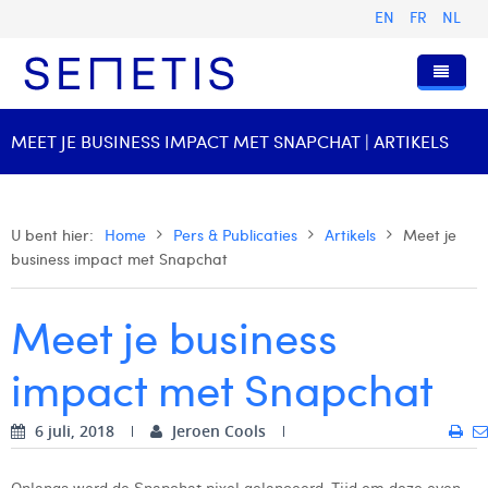
EN
FR
NL
Home
MEET JE BUSINESS IMPACT MET SNAPCHAT | ARTIKELS
Diensten
Wie zijn wij
Digital Advertising
U bent hier:
Home
Pers & Publicaties
Artikels
Meet je
business impact met Snapchat
Pers & Publicaties
Digital Business Intelligence
Onze Geschiedenis
Klanten
Technologie
Het Team
Artikels
Meet je business
Vacatures
Trainingen
Onze Waarden
Presentaties en Cases
Anouk Allegaert
impact met Snapchat
Contact
Omnicom Media Group
Persberichten
Strategy Director
Arthur Collard
6 juli, 2018
Jeroen Cools
Certificeringen
Digital Business Analyst
Camille Servais
Digital Business Consultant NL
Charlie Deschamps