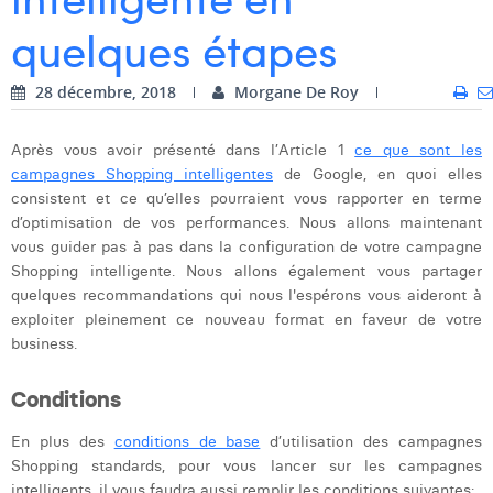
quelques étapes
Dhan Claes
Diane Tremouroux
28 décembre, 2018
Morgane De Roy
Edouard Polet
Après vous avoir présenté dans l’Article 1
ce que sont les
Elio Civalleri
campagnes Shopping intelligentes
de Google, en quoi elles
consistent et ce qu’elles pourraient vous rapporter en terme
Eliott Pousset
d’optimisation de vos performances. Nous allons maintenant
vous guider pas à pas dans la configuration de votre campagne
Floriane Defacqz
Shopping intelligente. Nous allons également vous partager
quelques recommandations qui nous l'espérons vous aideront à
Hanne Van Loock
exploiter pleinement ce nouveau format en faveur de votre
Janne Beke
business.
Jonas Geiregat
Conditions
Justine Cremer
En plus des
conditions de base
d’utilisation des campagnes
Shopping standards, pour vous lancer sur les campagnes
Laura Rooseleer
intelligents, il vous faudra aussi remplir les conditions suivantes: