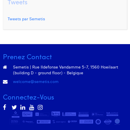
Tweets
Tweets par Semetis
Prenez Contact
Semetis | Rue Ildefonse Vandamme 5-7, 1560 Hoeilaart
(building D - ground floor) - Belgique
welcome@semetis.com
Connectez-Vous