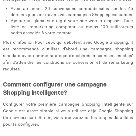
Laura Verhelst
Avoir au moins 20 conversions comptabilisées sur les 45
derniers jours au travers vos campagnes Shopping existantes
Lena Pignoloni
Ajouter un global site tag à votre site web et disposer d'une
liste de remarketing comptant au moins 100 utilisateurs
Leonard Dierickx
actifs associés à votre compte
Plus d’infos ici. Pour ceux qui débutent avec Google Shopping, il
Linda Kraim
est recommandé d’utiliser d’abord une campagne shopping
standard avec comme stratégie d’enchères ‘maximiser les clics’
Lisa Protin
afin d’atteindre les conditions de conversion et de remarketing
Lore Fierens
requises.
Lotte Vranckx
Comment configurer une campagne
Shopping intelligente?
Louis Nassogne
Configurer votre première campagne Shopping intelligente sur
Lucas Taels
Google est assez simple si vous utilisez déjà Google Shopping
Manon Houppertz
(lire ci-dessous). Si non, vous trouverez ici les étapes détaillées
pour la configurer.
Margaux Marien