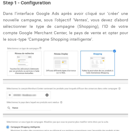
Step 1 - Configuration
Margaux Snakkers
Dans l’interface Google Ads après avoir cliqué sur ‘créer’ une
Mathias Segers
nouvelle campagne, sous l’objectif ‘Ventes’, vous devez d’abord
sélectionner le type de campagne (Shopping), l’ID de votre
Matthias Langenaeker
compte Google Merchant Center, le pays de vente et opter pour
le sous-type ‘Campagne Shopping intelligente’.
Ninon Chevalier
Olivia Lohest
Pieter Maesmans
Sebastiaan Reeskamp
Sven Bosschem
Thomas Kurevic
Thomas Riis
Victor Hayot