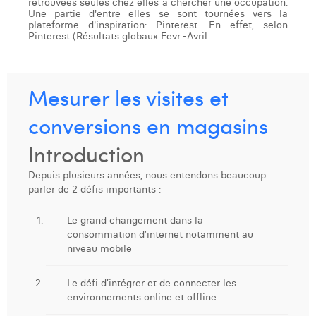
retrouvées seules chez elles à chercher une occupation.
Margaux Snakkers
Une partie d'entre elles se sont tournées vers la
plateforme d'inspiration: Pinterest. En effet, selon
Pinterest (Résultats globaux Fevr.-Avril
Mathias Segers
...
Matthias Langenaeker
Mesurer les visites et
Ninon Chevalier
conversions en magasins
Olivia Lohest
Introduction
Pieter Maesmans
Depuis plusieurs années, nous entendons beaucoup
Sebastiaan Reeskamp
parler de 2 défis importants :
Sven Bosschem
Le grand changement dans la
consommation d’internet notamment au
Thomas Kurevic
niveau mobile
Thomas Riis
Le défi d’intégrer et de connecter les
Victor Hayot
environnements online et offline