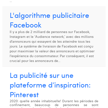
...
Laura Verhelst
L'algorithme publicitaire
Lena Pignoloni
Facebook
Leonard Dierickx
Il y a plus de 2 milliard de personnes sur Facebook,
Linda Kraim
Instagram et le ‘Audience network,’ avec des millions
d'annonceurs qui essayent de les atteindre tous les
Lisa Protin
jours. Le système de livraison de Facebook est conçu
pour maximiser la valeur des annonceurs et optimiser
Lore Fierens
l'expérience du consommateur. Par conséquent, il est
crucial pour les annonceurs de...
Lotte Vranckx
La publicité sur une
Louis Nassogne
plateforme d’inspiration:
Lucas Taels
Pinterest
Manon Houppertz
2020: quelle année inhabituelle! Durant les périodes de
Margaux Marien
confinement, beaucoup de personnes se sont