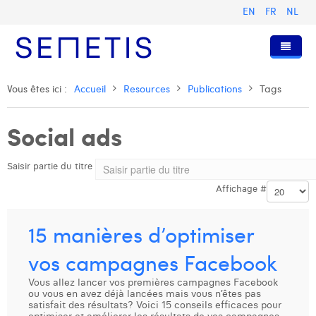
EN
FR
NL
Accueil
Vous êtes ici :
Accueil
Resources
Publications
Tags
Services
Social ads
Qui sommes-nous ?
Publicité Digitale
Saisir partie du titre
Ressources
Digital Business Intelligence
Notre histoire
Affichage #
Clients
Technologie
L'équipe
Articles
Rejoignez-nous
Formations
Nos valeurs
Présentations et Cas
Anouk Allegaert
15 manières d’optimiser
Contact
Omnicom Media Group
Communiqués de presse
Digital Business Consultant NL
Arthur Collard
vos campagnes Facebook
Certifications
Digital Business Analyst
Camille Servais
Vous allez lancer vos premières campagnes Facebook
ou vous en avez déjà lancées mais vous n’êtes pas
satisfait des résultats? Voici 15 conseils efficaces pour
Digital Business Intern
Charlie Deschamps