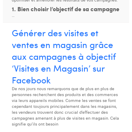
optimiser et améliorer les résultats de vos campagnes.
1. Bien choisir l’objectif de sa campagne
Dhan Claes
...
Diane Tremouroux
Générer des visites et
Edouard Polet
ventes en magasin grâce
Elio Civalleri
aux campagnes à objectif
Eliott Pousset
‘Visites en Magasin’ sur
Floriane Defacqz
Facebook
Hanne Van Loock
De nos jours nous remarquons que de plus en plus de
Janne Beke
personnes recherchent des produits et des commerces
via leurs appareils mobiles. Comme les ventes se font
Jonas Geiregat
cependant toujours principalement dans les magasins,
les vendeurs trouvent donc crucial d’effectuer des
Justine Cremer
campagnes amenant à plus de visites en magasin. Cela
signifie qu’ils ont besoin
Laura Rooseleer