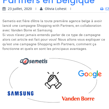
Dhan Claes
23 juillet, 2020
Olivia Lohest
Diane Tremouroux
Semetis est fière d’être la toute première agence belge à avoir
lancé une campagne Shopping with Partners, en collaboration
Edouard Polet
avec Vanden Borre et Samsung.
Si vous n’avez jamais entendu parler de ce type de campagne
Elio Civalleri
alors cet article est fait pour vous! Nous allons vous expliquer ce
qu'est une campagne Shopping with Partners, comment ça
Eliott Pousset
fonctionne et quels en sont les principaux avantages.
Floriane Defacqz
Hanne Van Loock
Janne Beke
Jonas Geiregat
Justine Cremer
Laura Rooseleer