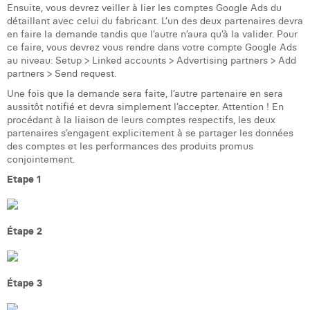
Ensuite, vous devrez veiller à lier les comptes Google Ads du
Margaux Snakkers
détaillant avec celui du fabricant. L’un des deux partenaires devra
en faire la demande tandis que l’autre n’aura qu’à la valider. Pour
Mathias Segers
ce faire, vous devrez vous rendre dans votre compte Google Ads
au niveau: Setup > Linked accounts > Advertising partners > Add
Matthias Langenaeker
partners > Send request.
Une fois que la demande sera faite, l’autre partenaire en sera
Ninon Chevalier
aussitôt notifié et devra simplement l’accepter. Attention ! En
procédant à la liaison de leurs comptes respectifs, les deux
Olivia Lohest
partenaires s’engagent explicitement à se partager les données
des comptes et les performances des produits promus
Pieter Maesmans
conjointement.
Sebastiaan Reeskamp
Etape 1
Sven Bosschem
Étape 2
Thomas Kurevic
Thomas Riis
Étape 3
Victor Hayot