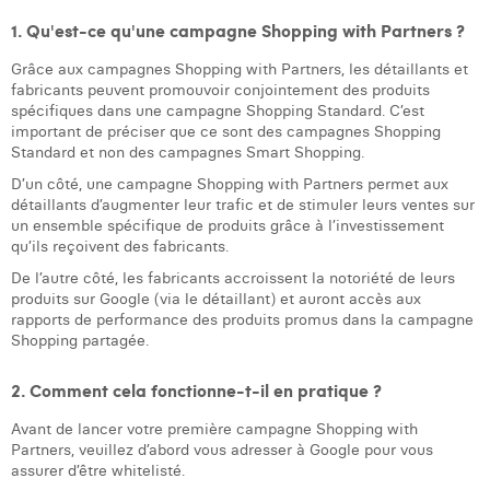
Laura Verhelst
1. Qu'est-ce qu'une campagne Shopping with Partners ?
Grâce aux campagnes Shopping with Partners, les détaillants et
Lena Pignoloni
fabricants peuvent promouvoir conjointement des produits
spécifiques dans une campagne Shopping Standard. C’est
Leonard Dierickx
important de préciser que ce sont des campagnes Shopping
Standard et non des campagnes Smart Shopping.
Linda Kraim
D’un côté, une campagne Shopping with Partners permet aux
Lisa Protin
détaillants d’augmenter leur trafic et de stimuler leurs ventes sur
un ensemble spécifique de produits grâce à l’investissement
Lore Fierens
qu’ils reçoivent des fabricants.
De l’autre côté, les fabricants accroissent la notoriété de leurs
Lotte Vranckx
produits sur Google (via le détaillant) et auront accès aux
rapports de performance des produits promus dans la campagne
Louis Nassogne
Shopping partagée.
Lucas Taels
2. Comment cela fonctionne-t-il en pratique ?
Manon Houppertz
Avant de lancer votre première campagne Shopping with
Partners, veuillez d’abord vous adresser à Google pour vous
Margaux Marien
assurer d’être whitelisté.