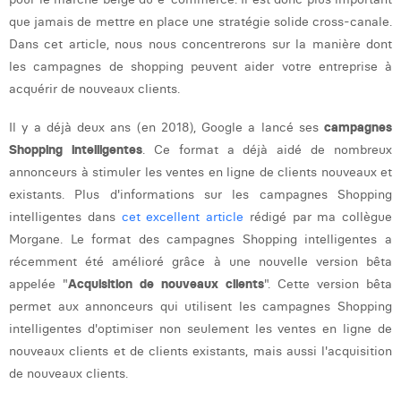
Laura Verhelst
que jamais de mettre en place une stratégie solide cross-canale.
Dans cet article, nous nous concentrerons sur la manière dont
Lena Pignoloni
les campagnes de shopping peuvent aider votre entreprise à
acquérir de nouveaux clients.
Leonard Dierickx
Il y a déjà deux ans (en 2018), Google a lancé ses
campagnes
Linda Kraim
Shopping intelligentes
. Ce format a déjà aidé de nombreux
Lisa Protin
annonceurs à stimuler les ventes en ligne de clients nouveaux et
existants. Plus d'informations sur les campagnes Shopping
Lore Fierens
intelligentes dans
cet excellent article
rédigé par ma collègue
Lotte Vranckx
Morgane. Le format des campagnes Shopping intelligentes a
récemment été amélioré grâce à une nouvelle version bêta
Louis Nassogne
appelée "
Acquisition de nouveaux clients
". Cette version bêta
permet aux annonceurs qui utilisent les campagnes Shopping
Lucas Taels
intelligentes d'optimiser non seulement les ventes en ligne de
Manon Houppertz
nouveaux clients et de clients existants, mais aussi l'acquisition
de nouveaux clients.
Margaux Marien