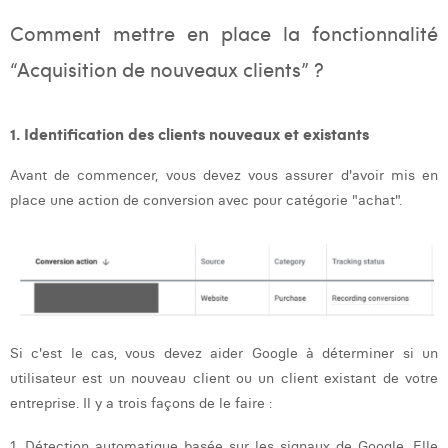
Margaux Snakkers
Comment mettre en place la fonctionnalité
Mathias Segers
“Acquisition de nouveaux clients” ?
Matthias Langenaeker
1. Identification des clients nouveaux et existants
Ninon Chevalier
Avant de commencer, vous devez vous assurer d'avoir mis en
Olivia Lohest
place une action de conversion avec pour catégorie "achat".
Pieter Maesmans
Sebastiaan Reeskamp
Sven Bosschem
Thomas Kurevic
Si c'est le cas, vous devez aider Google à déterminer si un
Thomas Riis
utilisateur est un nouveau client ou un client existant de votre
entreprise. Il y a trois façons de le faire :
Victor Hayot
1.
Détection automatique basée sur les signaux de Google
. Elle