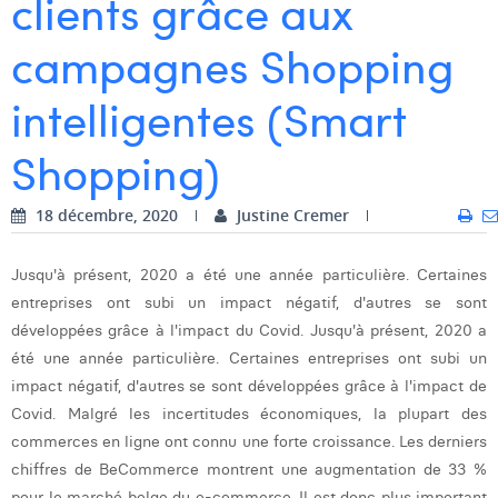
clients grâce aux
Dhan Claes
campagnes Shopping
Diane Tremouroux
intelligentes (Smart
Edouard Polet
Shopping)
Elio Civalleri
Eliott Pousset
18 décembre, 2020
Justine Cremer
Floriane Defacqz
Jusqu'à présent, 2020 a été une année particulière. Certaines
Hanne Van Loock
entreprises ont subi un impact négatif, d'autres se sont
développées grâce à l'impact du Covid. Jusqu'à présent, 2020 a
Janne Beke
été une année particulière. Certaines entreprises ont subi un
impact négatif, d'autres se sont développées grâce à l'impact de
Jonas Geiregat
Covid. Malgré les incertitudes économiques, la plupart des
Justine Cremer
commerces en ligne ont connu une forte croissance. Les derniers
chiffres de BeCommerce montrent une augmentation de 33 %
Laura Rooseleer
pour le marché belge du e-commerce. Il est donc plus important