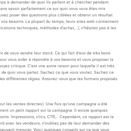
mps à demander de quoi ils parlent et à chercher pendant
 sans savoir parfaitement ce sur quoi vous vous êtes mis
uvez poser des questions plus ciblées et obtenir un résultat
à vos besoins. La plupart du temps, leurs sites web contiennent
ications techniques, méthodes d'achat,...), n'hésitez pas à les
 de vous vendre leur stock. Ce qui fait d'eux de très bons
 pour vous aider à répondre à vos besoins et vous proposer la
oyez critique. C'est une autre raison pour laquelle il est très
z de quoi vous parlez. Sachez ce que vous voulez. Sachez ce
s des différentes régies. Assurez-vous que les formats proposés
 pour les ventes directes). Une fois qu'une campagne a été
ent un petit rapport sur la campagne. Il existe quelques
orts. Impressions, clics, CTR,... Cependant, ce rapport est la
ord avec les vendeurs, n'oubliez pas de leur demander des
 peuvent mesurer. Voici quelques conseils sur ce que vous