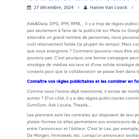
27 décembre, 2024
Hanne Van Loock
Ads&Data, DPG, IPM, RMB,... il y a trop de régies public
pas seulement à faire de la publicité sur Meta ou Goog
atteindre un grand nombre de personnes, nous pouvons fa
coût relativement faible (la plupart du temps). Mais 
que nous atteignons ? Comment pouvons-nous être sûrs
pouvons pas. C'est pourquoi une bonne campagne peut 
stratégie de médias sociaux et d'une solide stratégie de
conseils pour que la collaboration se passe bien dans le
Connaître vos régies publicitaires et les combiner en fo
Comme nous l'avons déjà mentionné, il existe de nombre
autres ? D'un côté, il y a des régies publicitaires comme
GumGum, Ask Locala, Theads,...
Les premiers sont les centrales qui disposent de leur pr
plates-formes où elles permettent aux annonceurs de pl
entre l'annonceur et l'éditeur. C'est le cas, par exem
De Morgen, Immoweb, etc. Lorsqu'un annonceur souhaite 