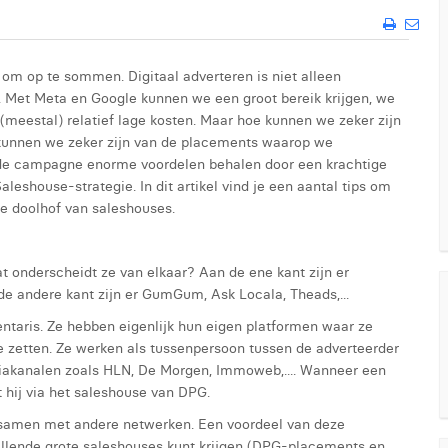
 om op te sommen. Digitaal adverteren is niet alleen
t. Met Meta en Google kunnen we een groot bereik krijgen, we
 (meestal) relatief lage kosten. Maar hoe kunnen we zeker zijn
kunnen we zeker zijn van de placements waarop we
de campagne enorme voordelen behalen door een krachtige
eshouse-strategie. In dit artikel vind je een aantal tips om
ge doolhof van saleshouses.
at onderscheidt ze van elkaar? Aan de ene kant zijn er
e andere kant zijn er GumGum, Ask Locala, Theads,...
ntaris. Ze hebben eigenlijk hun eigen platformen waar ze
e zetten. Ze werken als tussenpersoon tussen de adverteerder
diakanalen zoals HLN, De Morgen, Immoweb,.... Wanneer een
 hij via het saleshouse van DPG.
 samen met andere netwerken. Een voordeel van deze
illende grote saleshouses kunt krijgen (DPG-placements en