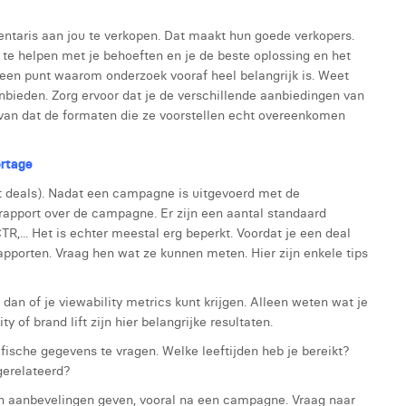
entaris aan jou te verkopen. Dat maakt hun goede verkopers.
 te helpen met je behoeften en je de beste oplossing en het
g een punt waarom onderzoek vooraf heel belangrijk is. Weet
anbieden. Zorg ervoor dat je de verschillende aanbiedingen van
 van dat de formaten die ze voorstellen echt overeenkomen
ortage
ect deals). Nadat een campagne is uitgevoerd met de
rapport over de campagne. Er zijn een aantal standaard
TR,... Het is echter meestal erg beperkt. Voordat je een deal
apporten. Vraag hen wat ze kunnen meten. Hier zijn enkele tips
an of je viewability metrics kunt krijgen. Alleen weten wat je
ty of brand lift zijn hier belangrijke resultaten.
ische gegevens te vragen. Welke leeftijden heb je bereikt?
gerelateerd?
en aanbevelingen geven, vooral na een campagne. Vraag naar