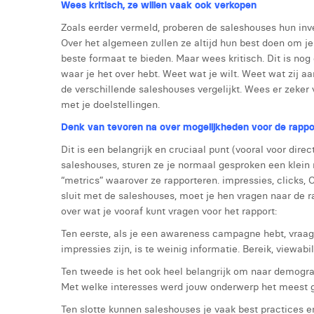
Wees kritisch, ze willen vaak ook verkopen
Zoals eerder vermeld, proberen de saleshouses hun inv
Over het algemeen zullen ze altijd hun best doen om je
beste formaat te bieden. Maar wees kritisch. Dit is no
waar je het over hebt. Weet wat je wilt. Weet wat zij a
de verschillende saleshouses vergelijkt. Wees er zeker
met je doelstellingen.
Denk van tevoren na over mogelijkheden voor de rapp
Dit is een belangrijk en cruciaal punt (vooral voor dir
saleshouses, sturen ze je normaal gesproken een klein 
“metrics” waarover ze rapporteren. impressies, clicks, C
sluit met de saleshouses, moet je hen vragen naar de r
over wat je vooraf kunt vragen voor het rapport:
Ten eerste, als je een awareness campagne hebt, vraag d
impressies zijn, is te weinig informatie. Bereik, viewabili
Ten tweede is het ook heel belangrijk om naar demograf
Met welke interesses werd jouw onderwerp het meest 
Ten slotte kunnen saleshouses je vaak best practices 