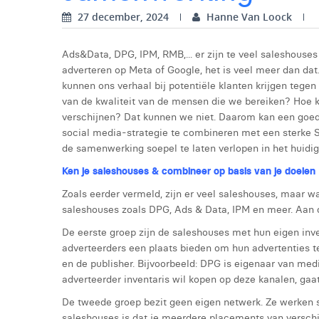
27 december, 2024
Hanne Van Loock
Ads&Data, DPG, IPM, RMB,... er zijn te veel saleshouses
adverteren op Meta of Google, het is veel meer dan da
kunnen ons verhaal bij potentiële klanten krijgen tegen
van de kwaliteit van de mensen die we bereiken? Hoe 
verschijnen? Dat kunnen we niet. Daarom kan een goe
social media-strategie te combineren met een sterke Sal
de samenwerking soepel te laten verlopen in het huidi
Ken je saleshouses & combineer op basis van je doelen
Zoals eerder vermeld, zijn er veel saleshouses, maar w
saleshouses zoals DPG, Ads & Data, IPM en meer. Aan d
De eerste groep zijn de saleshouses met hun eigen inve
adverteerders een plaats bieden om hun advertenties t
en de publisher. Bijvoorbeeld: DPG is eigenaar van me
adverteerder inventaris wil kopen op deze kanalen, gaat
De tweede groep bezit geen eigen netwerk. Ze werken
saleshouses is dat je meerdere placements van versch