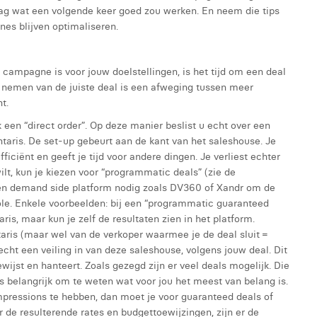
ag wat een volgende keer goed zou werken. En neem die tips
es blijven optimaliseren.
campagne is voor jouw doelstellingen, is het tijd om een deal
het nemen van de juiste deal is een afweging tussen meer
t.
 een “direct order”. Op deze manier beslist u echt over een
entaris. De set-up gebeurt aan de kant van het saleshouse. Je
ficiënt en geeft je tijd voor andere dingen. Je verliest echter
ilt, kun je kiezen voor “programmatic deals” (zie de
e een demand side platform nodig zoals DV360 of Xandr om de
ole. Enkele voorbeelden: bij een “programmatic guaranteed
aris, maar kun je zelf de resultaten zien in het platform.
taris (maar wel van de verkoper waarmee je de deal sluit =
t echt een veiling in van deze saleshouse, volgens jouw deal. Dit
wijst en hanteert. Zoals gezegd zijn er veel deals mogelijk. Die
 is belangrijk om te weten wat voor jou het meest van belang is.
impressions te hebben, dan moet je voor guaranteed deals of
r de resulterende rates en budgettoewijzingen, zijn er de