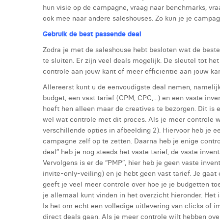
hun visie op de campagne, vraag naar benchmarks, vra
ook mee naar andere saleshouses. Zo kun je je campagn
Gebruik de best passende deal
Zodra je met de saleshouse hebt besloten wat de beste 
te sluiten. Er zijn veel deals mogelijk. De sleutel tot 
controle aan jouw kant of meer efficiëntie aan jouw kan
Allereerst kunt u de eenvoudigste deal nemen, namelijk
budget, een vast tarief (CPM, CPC,...) en een vaste inv
hoeft hen alleen maar de creatives te bezorgen. Dit is ef
wel wat controle met dit proces. Als je meer controle w
verschillende opties in afbeelding 2). Hiervoor heb j
campagne zelf op te zetten. Daarna heb je enige contr
deal” heb je nog steeds het vaste tarief, de vaste invent
Vervolgens is er de “PMP”, hier heb je geen vaste inven
invite-only-veiling) en je hebt geen vast tarief. Je gaa
geeft je veel meer controle over hoe je je budgetten toe
je allemaal kunt vinden in het overzicht hieronder. Het
Is het om echt een volledige uitlevering van clicks of 
direct deals gaan. Als je meer controle wilt hebben ove