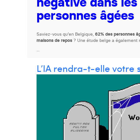
négative dans les
personnes âgées
Saviez-vous qu'en Belgique,
62% des personnes âg
maisons de repos
? Une étude belge a également 
...
L’IA rendra-t-elle votre s