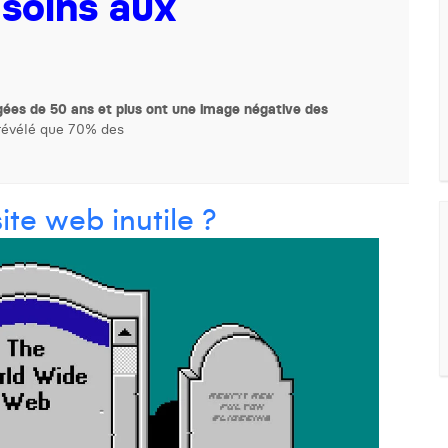
 soins aux
ées de 50 ans et plus ont une image négative des
révélé que 70% des
ite web inutile ?