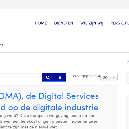
HOME
DIENSTEN
WIE ZIJN WIJ
PERS & P
gs
Weergegeven #
20
DMA), de Digital Services
d op de digitale industrie
sing werd? Deze Europese wetgeving leidde tot een
edrijven een heleboel dingen moesten implementeren
nt te zijn met de nieuwe wet.