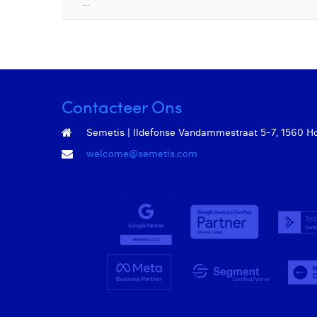
...
Contacteer Ons
Semetis | Ildefonse Vandammestraat 5-7, 1560 Hoei
welcome@semetis.com