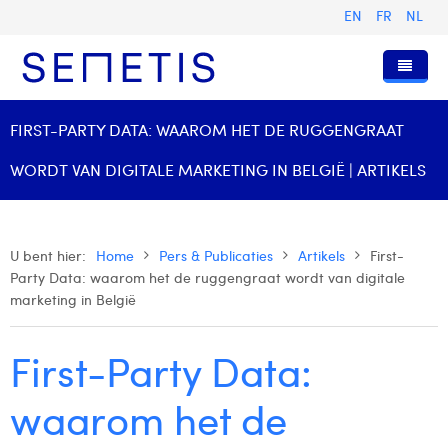
EN
FR
NL
Home
FIRST-PARTY DATA: WAAROM HET DE RUGGENGRAAT
Diensten
WORDT VAN DIGITALE MARKETING IN BELGIË | ARTIKELS
Wie zijn wij
Digital Advertising
Pers & Publicaties
Digital Business Intelligence
Onze Geschiedenis
U bent hier:
Home
Pers & Publicaties
Artikels
First-
Party Data: waarom het de ruggengraat wordt van digitale
Klanten
Technologie
Het Team
Artikels
marketing in België
Vacatures
Trainingen
Onze Waarden
Presentaties en Cases
Anouk Allegaert
First-Party Data:
Contact
Omnicom Media Group
Persberichten
Strategy Director
Arthur Collard
Certificeringen
Digital Business Analyst
Camille Servais
waarom het de
Digital Business Consultant NL
Charlie Deschamps