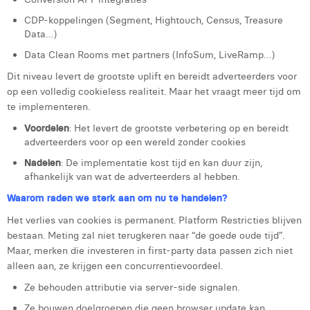
CDP-koppelingen (Segment, Hightouch, Census, Treasure
Data…)
Data Clean Rooms met partners (InfoSum, LiveRamp…)
Dit niveau levert de grootste uplift en bereidt adverteerders voor
op een volledig cookieless realiteit. Maar het vraagt meer tijd om
te implementeren.
Voordelen
: Het levert de grootste verbetering op en bereidt
adverteerders voor op een wereld zonder cookies
Nadelen
: De implementatie kost tijd en kan duur zijn,
afhankelijk van wat de adverteerders al hebben.
Waarom raden we sterk aan om nu te handelen?
Het verlies van cookies is permanent. Platform Restricties blijven
bestaan. Meting zal niet terugkeren naar “de goede oude tijd”.
Maar, merken die investeren in first-party data passen zich niet
alleen aan, ze krijgen een concurrentievoordeel.
Ze behouden attributie via server-side signalen.
Ze bouwen doelgroepen die geen browser update kan