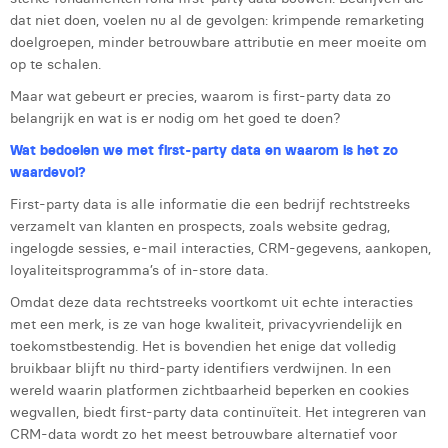
dat niet doen, voelen nu al de gevolgen: krimpende remarketing
Laura Rooseleer
doelgroepen, minder betrouwbare attributie en meer moeite om
Laura Verhelst
op te schalen.
Maar wat gebeurt er precies, waarom is first-party data zo
Lena Pignoloni
belangrijk en wat is er nodig om het goed te doen?
Leonard Dierickx
Wat bedoelen we met first-party data en waarom is het zo
waardevol?
Linda Kraim
First-party data is alle informatie die een bedrijf rechtstreeks
Lisa Protin
verzamelt van klanten en prospects, zoals website gedrag,
ingelogde sessies, e-mail interacties, CRM-gegevens, aankopen,
Lore Fierens
loyaliteitsprogramma’s of in-store data.
Omdat deze data rechtstreeks voortkomt uit echte interacties
Lotte Vranckx
met een merk, is ze van hoge kwaliteit, privacyvriendelijk en
Louis Nassogne
toekomstbestendig. Het is bovendien het enige dat volledig
bruikbaar blijft nu third-party identifiers verdwijnen. In een
Lucas Taels
wereld waarin platformen zichtbaarheid beperken en cookies
wegvallen, biedt first-party data continuïteit. Het integreren van
Manon Houppertz
CRM-data wordt zo het meest betrouwbare alternatief voor