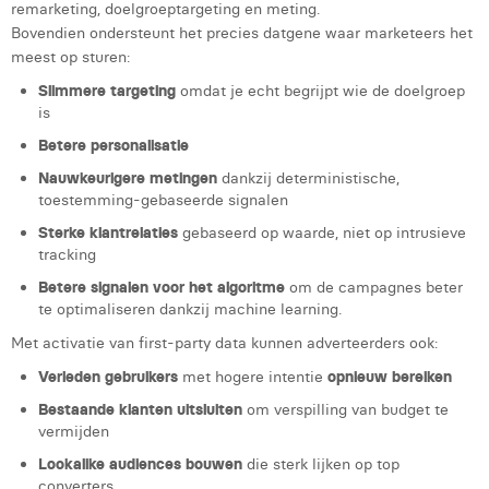
remarketing, doelgroep­targeting en meting.
Margaux Marien
Bovendien ondersteunt het precies datgene waar marketeers het
meest op sturen:
Margaux Snakkers
Slimmere targeting
omdat je echt begrijpt wie de doelgroep
Mathias Segers
is
Betere personalisatie
Matthias Langenaeker
Nauwkeurigere metingen
dankzij deterministische,
Ninon Chevalier
toestemming-gebaseerde signalen
Sterke klantrelaties
gebaseerd op waarde, niet op intrusieve
Olivia Lohest
tracking
Pieter Maesmans
Betere signalen voor het algoritme
om de campagnes beter
te optimaliseren dankzij machine learning.
Sebastiaan Reeskamp
Met activatie van first-party data kunnen adverteerders ook:
Sven Bosschem
Verleden gebruikers
met hogere intentie
opnieuw bereiken
Thomas Kurevic
Bestaande klanten uitsluiten
om verspilling van budget te
vermijden
Thomas Riis
Lookalike audiences
bouwen
die sterk lijken op top
converters