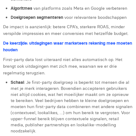
Victor Hayot
Algoritmes
van platforms zoals Meta en Google verbeteren
William Rezette
Doelgroepen segmenteren
voor relevantere boodschappen
Yaël Vanhoe
De impact is aanzienlijk: betere CPA’s, sterkere ROAS, minder
verspilde impressies en meer conversies met hetzelfde budget.
De keerzijde: uitdagingen waar marketeers rekening mee moeten
houden
First-party data lost uiteraard niet alles automatisch op. Het
brengt ook uitdagingen met zich mee, waarvan we er drie
regelmatig terugzien.
Schaal
: Je first-party doelgroep is beperkt tot mensen die al
met je merk interageren. Bovendien accepteren gebruikers
niet altijd cookies, wat het moeilijker maakt om ze opnieuw
te bereiken. Veel bedrijven hebben te kleine doelgroepen en
moeten hun first-party data combineren met andere signalen
(contextueel, lookalikes, …) om hun bereik te vergroten. Voor
upper-funnel bereik blijven contextuele signalen, retail
media, publisher partnerships en lookalike-modelling
noodzakelijk.