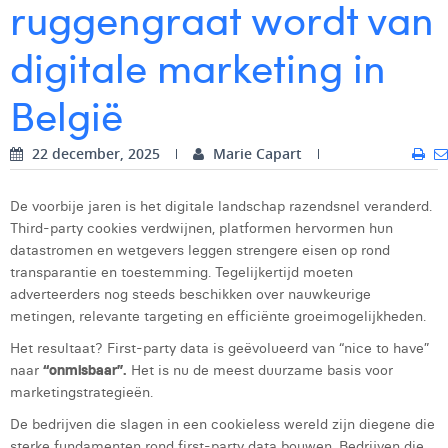
ruggengraat wordt van
Digital Business Intern
Dhan Claes
digitale marketing in
Diane Tremouroux
België
Edouard Polet
Elio Civalleri
22 december, 2025
Marie Capart
Eliott Pousset
De voorbije jaren is het digitale landschap razendsnel veranderd.
Third-party cookies verdwijnen, platformen hervormen hun
Floriane Defacqz
datastromen en wetgevers leggen strengere eisen op rond
Glenn Vanderlinden
transparantie en toestemming. Tegelijkertijd moeten
adverteerders nog steeds beschikken over nauwkeurige
Hanne Van Loock
metingen, relevante targeting en efficiënte groeimogelijkheden.
Het resultaat? First-party data is geëvolueerd van “nice to have”
Janne Beke
naar
“onmisbaar”.
Het is nu de meest duurzame basis voor
Jonas Geiregat
marketingstrategieën.
De bedrijven die slagen in een cookieless wereld zijn diegene die
Justine Cremer
sterke fundamenten rond first-party data bouwen. Bedrijven die