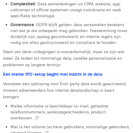
Complexiteit
: Data samenbrengen uit CRM, website, app,
callcenter of offline systemen vraagt coördinatie en vaak
specifieke technologie.
Governance
: GDPR blijft gelden: data verzamelen betekent
niet dat je die onbeperkt mag gebruiken. Toestemming moet
duidelijk zijn, opslag gecontroleerd, en interne regels zijn
nodig om alles gestructureerd en compliant te houden.
Geen van deze uitdagingen is onoverkomelijk, maar ze zijn wel
reëel. Ze leiden tot rommelige data, zwakke personalisatie en
problemen op langere termijn.
Een sterke 1PD-setup begint met inzicht in de data
Vooraleer een oplossing voor first-party data wordt geactiveerd,
moeten adverteerders hun interne datalandschap in kaart
brengen:
Welke informatie is beschikbaar (e-mail, gehashte
telefoonnummers, aankoopgeschiedenis, product
voorkeuren…)?
Wat is het volume (actieve gebruikers, voormalige gebruikers,
churned klanten…)?