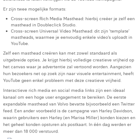
Margaux Marien
Er zijn twee mogelijke formats:
Margaux Snakkers
Cross-screen Rich Media Masthead: hierbij creëer je zelf een
masthead in Doubleclick Studio.
Mathias Segers
Cross-screen Universal Video Masthead: dit zijn ‘template’
mastheads, waarmee je eenvoudig enkele video’s uploadt in
Matthias Langenaeker
YouTube.
Zelf een masthead creëren kan met zowel standaard als
Ninon Chevalier
uitgebreide opties. Je krijgt hierbij volledige creatieve vrijheid op
het canvas waar je advertentie zal vertoond worden. Aangezien
Olivia Lohest
hun bezoekers net op zoek zijn naar visuele entertainment, heeft
Pieter Maesmans
YouTube geen enkel probleem met deze creatieve vrijheid.
Interactieve rich media en social media links zijn een ideaal
Sebastiaan Reeskamp
kanaal om een hoge user engagement te bereiken. De eerste
expandable masthead van Volvo bevatte bijvoorbeeld een Twitter
Sven Bosschem
feed. Een ander voorbeeld is de campagne van Harley Davidson,
Thomas Kurevic
waarin gebruikers een Harley (en Marisa Miller) konden kiezen en
het geheel konden opsturen als postkaart. In één dag werden er
Thomas Riis
meer dan 18 000 verstuurd.