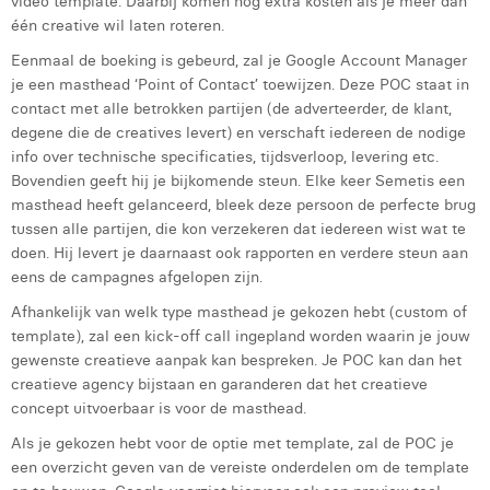
video template. Daarbij komen nog extra kosten als je meer dan
één creative wil laten roteren.
Eenmaal de boeking is gebeurd, zal je Google Account Manager
je een masthead ‘Point of Contact’ toewijzen. Deze POC staat in
contact met alle betrokken partijen (de adverteerder, de klant,
degene die de creatives levert) en verschaft iedereen de nodige
info over technische specificaties, tijdsverloop, levering etc.
Bovendien geeft hij je bijkomende steun. Elke keer Semetis een
masthead heeft gelanceerd, bleek deze persoon de perfecte brug
tussen alle partijen, die kon verzekeren dat iedereen wist wat te
doen. Hij levert je daarnaast ook rapporten en verdere steun aan
eens de campagnes afgelopen zijn.
Afhankelijk van welk type masthead je gekozen hebt (custom of
template), zal een kick-off call ingepland worden waarin je jouw
gewenste creatieve aanpak kan bespreken. Je POC kan dan het
creatieve agency bijstaan en garanderen dat het creatieve
concept uitvoerbaar is voor de masthead.
Als je gekozen hebt voor de optie met template, zal de POC je
een overzicht geven van de vereiste onderdelen om de template