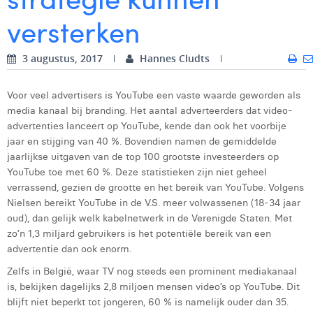
versterken
Digital Business Intern
Dhan Claes
Diane Tremouroux
3 augustus, 2017
Hannes Cludts
Edouard Polet
Voor veel advertisers is YouTube een vaste waarde geworden als
Elio Civalleri
media kanaal bij branding. Het aantal adverteerders dat video-
advertenties lanceert op YouTube, kende dan ook het voorbije
Eliott Pousset
jaar en stijging van 40 %. Bovendien namen de gemiddelde
jaarlijkse uitgaven van de top 100 grootste investeerders op
Floriane Defacqz
YouTube toe met 60 %. Deze statistieken zijn niet geheel
verrassend, gezien de grootte en het bereik van YouTube. Volgens
Glenn Vanderlinden
Nielsen bereikt YouTube in de V.S. meer volwassenen (18-34 jaar
Hanne Van Loock
oud), dan gelijk welk kabelnetwerk in de Verenigde Staten. Met
zo’n 1,3 miljard gebruikers is het potentiële bereik van een
Janne Beke
advertentie dan ook enorm.
Zelfs in België, waar TV nog steeds een prominent mediakanaal
Jonas Geiregat
is, bekijken dagelijks 2,8 miljoen mensen video’s op YouTube. Dit
Justine Cremer
blijft niet beperkt tot jongeren, 60 % is namelijk ouder dan 35.