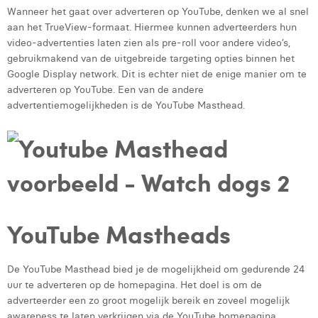
Wanneer het gaat over adverteren op YouTube, denken we al snel
Laura Rooseleer
aan het TrueView-formaat. Hiermee kunnen adverteerders hun
video-advertenties laten zien als pre-roll voor andere video’s,
Laura Verhelst
gebruikmakend van de uitgebreide targeting opties binnen het
Lena Pignoloni
Google Display network. Dit is echter niet de enige manier om te
adverteren op YouTube. Een van de andere
Leonard Dierickx
advertentiemogelijkheden is de YouTube Masthead.
Linda Kraim
Lisa Protin
Lore Fierens
Lotte Vranckx
YouTube Mastheads
Louis Nassogne
De YouTube Masthead bied je de mogelijkheid om gedurende 24
Lucas Taels
uur te adverteren op de homepagina. Het doel is om de
adverteerder een zo groot mogelijk bereik en zoveel mogelijk
Manon Houppertz
awareness te laten verkrijgen via de YouTube homepagina.