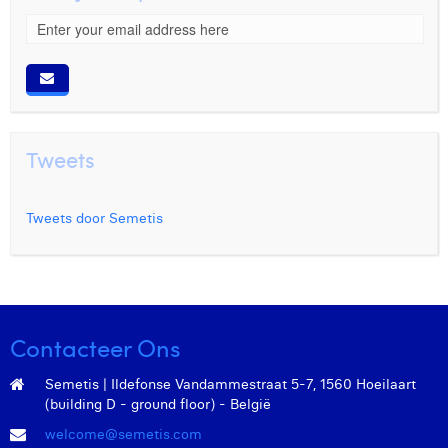
Tweets
Tweets door Semetis
Contacteer Ons
Semetis | Ildefonse Vandammestraat 5-7, 1560 Hoeilaart
(building D - ground floor) - België
welcome@semetis.com