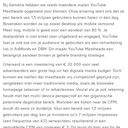
Bij Semetis hebben we reeds meerdere malen YouTube
Mastheads opgesteld voor klanten. Onze ervaring leert ons dat ze
een bereik van 1,5 miljoen gebruikers kunnen halen in één dag.
Bovendien worden ze op zowel desktop als mobile vertoond.
Meer nog, mobile is goed voor een aandeel van 80 %. Je
doelpubliek is niet enkel zeer uitgebreid en engaged, YouTube
laat je ook toe om je audience te gebruiken als een remarketing
list in AdWords en DBM. Dit maakt YouTube Mastheads een
belangrijk aandeel binnen je gehele branding strategie.
Uiteraard is een investering van € 20 000 voor veel
adverteerders een grote hap uit het digitale media budget. Toch
kunnen we stellen dat mastheads vrij competitief geprijsd zijn,
vergeleken met meer traditionele media, zoals de klassieke
homepage takeover of tv-advertenties. Vooral als je ook rekening
houdt met het multi-device perspectief en het gigantische
potentiële dagelijkse bereik. Wanneer we kijken naar de CPM,
wordt dit eens zo duidelijk. Voor een bereik van 1,5 miljoen
gebruikers per dag, kan je minstens zo’n 7 miljoen impressies
(een frequentie van 4,5) verwachten, resulterend in een
gemiddelde CPM van ongeveer € 3. Dit leunt dichter aan bij de