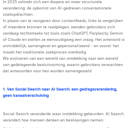
In 2025 voltrekt zich een diepere en meer structurele
Laura Rooseleer
verandering: de opkomst van AI-gedreven conversationele
zoekopdrachten.
Laura Verhelst
In plaats van te navigeren door contentfeeds, links te vergelijken
of meerdere bronnen te raadplegen, wenden gebruikers zich
Lena Pignoloni
vandaag rechtstreeks tot tools zoals ChatGPT, Perplexity, Gemini
of Claude en stellen ze eenvoudigweg een vraag. Het antwoord is
Leonard Dierickx
onmiddellijk, samengevat en gepersonaliseerd - en vooral: het
maakt het traditionele zoekproces overbodig.
Linda Kraim
We evolueren van een wereld van ontdekking naar een wereld
Lisa Protin
van gedelegeerde besluitvorming, waarin gebruikers verwachten
dat antwoorden voor hen worden samengesteld.
Lore Fierens
Lotte Vranckx
1. Van Social Search naar AI Search: een gedragsverandering,
geen kanaalverschuiving
Louis Nassogne
Lucas Taels
Social Search veranderde waar ontdekking gebeurden. AI Search
verandert hoe mensen denken en beslissingen nemen.
Manon Houppertz