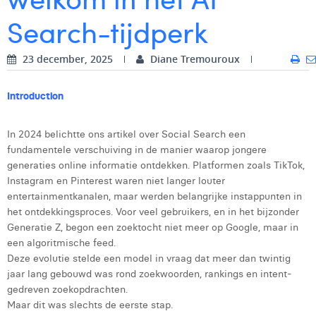
Search-tijdperk
Digital Business Intern
Dhan Claes
Diane Tremouroux
23 december, 2025
Diane Tremouroux
Edouard Polet
Introduction
Elio Civalleri
In 2024 belichtte ons artikel over Social Search een
Eliott Pousset
fundamentele verschuiving in de manier waarop jongere
Floriane Defacqz
generaties online informatie ontdekken. Platformen zoals TikTok,
Instagram en Pinterest waren niet langer louter
Glenn Vanderlinden
entertainmentkanalen, maar werden belangrijke instappunten in
het ontdekkingsproces. Voor veel gebruikers, en in het bijzonder
Hanne Van Loock
Generatie Z, begon een zoektocht niet meer op Google, maar in
een algoritmische feed.
Janne Beke
Deze evolutie stelde een model in vraag dat meer dan twintig
jaar lang gebouwd was rond zoekwoorden, rankings en intent-
Jonas Geiregat
gedreven zoekopdrachten.
Justine Cremer
Maar dit was slechts de eerste stap.