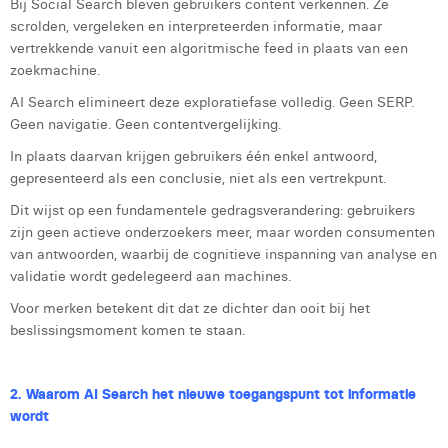
Bij Social Search bleven gebruikers content verkennen. Ze
Margaux Marien
scrolden, vergeleken en interpreteerden informatie, maar
vertrekkende vanuit een algoritmische feed in plaats van een
Margaux Snakkers
zoekmachine.
Mathias Segers
AI Search elimineert deze exploratiefase volledig. Geen SERP.
Geen navigatie. Geen contentvergelijking.
Matthias Langenaeker
In plaats daarvan krijgen gebruikers één enkel antwoord,
Ninon Chevalier
gepresenteerd als een conclusie, niet als een vertrekpunt.
Dit wijst op een fundamentele gedragsverandering: gebruikers
Olivia Lohest
zijn geen actieve onderzoekers meer, maar worden consumenten
van antwoorden, waarbij de cognitieve inspanning van analyse en
Pieter Maesmans
validatie wordt gedelegeerd aan machines.
Sebastiaan Reeskamp
Voor merken betekent dit dat ze dichter dan ooit bij het
beslissingsmoment komen te staan.
Sven Bosschem
Thomas Kurevic
2. Waarom AI Search het nieuwe toegangspunt tot informatie
Thomas Riis
wordt