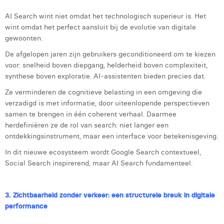
Victor Hayot
AI Search wint niet omdat het technologisch superieur is. Het
William Rezette
wint omdat het perfect aansluit bij de evolutie van digitale
gewoonten.
Yaël Vanhoe
De afgelopen jaren zijn gebruikers geconditioneerd om te kiezen
voor: snelheid boven diepgang, helderheid boven complexiteit,
synthese boven exploratie. AI-assistenten bieden precies dat.
Ze verminderen de cognitieve belasting in een omgeving die
verzadigd is met informatie, door uiteenlopende perspectieven
samen te brengen in één coherent verhaal. Daarmee
herdefiniëren ze de rol van search: niet langer een
ontdekkingsinstrument, maar een interface voor betekenisgeving.
In dit nieuwe ecosysteem wordt Google Search contextueel,
Social Search inspirerend, maar AI Search fundamenteel.
3. Zichtbaarheid zonder verkeer: een structurele breuk in digitale
performance