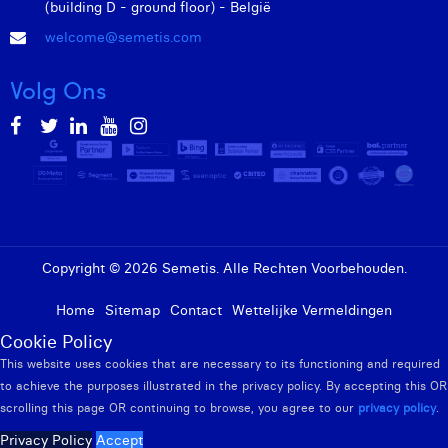
(building D - ground floor) - België
welcome@semetis.com
Volg Ons
Copyright © 2026 Semetis. Alle Rechten Voorbehouden.
Home
Sitemap
Contact
Wettelijke Vermeldingen
Cookie Policy
This website uses cookies that are necessary to its functioning and required
to achieve the purposes illustrated in the privacy policy. By accepting this OR
scrolling this page OR continuing to browse, you agree to our
privacy policy
.
Privacy Policy
Accept