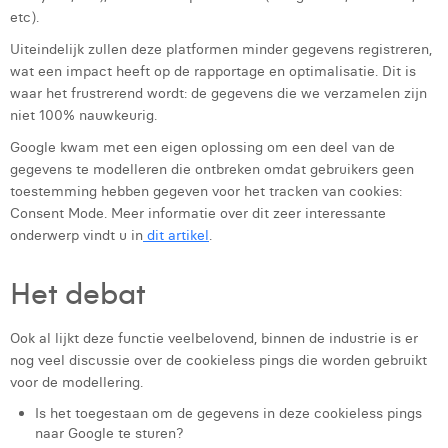
Margaux Marien
etc).
Uiteindelijk zullen deze platformen minder gegevens registreren,
Margaux Snakkers
wat een impact heeft op de rapportage en optimalisatie. Dit is
waar het frustrerend wordt: de gegevens die we verzamelen zijn
Mathias Segers
niet 100% nauwkeurig.
Matthias Langenaeker
Google kwam met een eigen oplossing om een ​​deel van de
gegevens te modelleren die ontbreken omdat gebruikers geen
Ninon Chevalier
toestemming hebben gegeven voor het tracken van cookies:
Consent Mode. Meer informatie over dit zeer interessante
Olivia Lohest
onderwerp vindt u in
dit artikel
.
Pieter Maesmans
Het debat
Sebastiaan Reeskamp
Sven Bosschem
Ook al lijkt deze functie veelbelovend, binnen de industrie is er
nog veel discussie over de cookieless pings die worden gebruikt
Thomas Kurevic
voor de modellering.
Is het toegestaan om de gegevens in deze cookieless pings
Thomas Riis
naar Google te sturen?