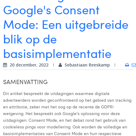
Google's Consent
Digital Business Intern
Dhan Claes
Mode: Een uitgebreide
Diane Tremouroux
blik op de
Edouard Polet
Elio Civalleri
basisimplementatie
Eliott Pousset
20 december, 2022
Sebastiaan Reeskamp
Floriane Defacqz
SAMENVATTING
Glenn Vanderlinden
Dit artikel bespreekt de uitdagingen waarmee digitale
Hanne Van Loock
adverteerders worden geconfronteerd op het gebied van tracking
Janne Beke
en attributie, zeker met het oog op de recente de GDPR-
wetgeving. Het bespreekt ook Google's oplossing voor deze
Jonas Geiregat
uitdagingen: Consent Mode, en het debat rond het gebruik van
cookieless pings voor modellering. Ook worden de volledige en
Justine Cremer
basisimplementaties van Consent Mode en hun respectieve