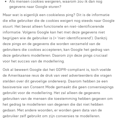
Als mensen cookies weigeren, waarom zou ik dan nog
Victor Hayot
gegevens naar Google sturen?
William Rezette
Maar wat is eigenlijk een cookieless ping? Dit is de informatie
die elke gebruiker die de cookies weigert nog steeds naar Google
Yaël Vanhoe
stuurt. Het bevat alleen functionele en niet-identificerende
informatie. Volgens Google kan het met deze gegevens niet
begrijpen wie de gebruiker is (= ‘niet-identificerend’). Dankzij
deze pings en de gegevens die worden verzameld van de
gebruikers die cookies accepteren, kan Google het gedrag van
deze gebruikers modelleren. Daarom zijn deze pings cruciaal
voor het succes van de modellering.
Ook al beweert Google dat het GDPR-compliant is, toch voelde
de Amerikaanse reus de druk van veel adverteerders die vragen
stelden over dit gevoelige onderwerp. Daarom hebben ze een
basisversie van Consent Mode gemaakt die geen conversiepings
gebruikt voor de modellering. Het zal alleen de gegevens
gebruiken van de mensen die toestemming hebben gegeven om
het gedrag te modelleren van degenen die dat niet hebben
gedaan. Met andere woorden, er worden geen data van de
gebruiker zelf gebruikt om zijn conversies te modelleren.