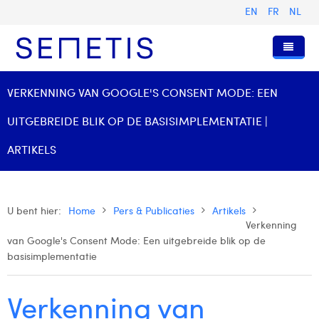
EN
FR
NL
Home
VERKENNING VAN GOOGLE'S CONSENT MODE: EEN
Diensten
UITGEBREIDE BLIK OP DE BASISIMPLEMENTATIE |
Wie zijn wij
Digital Advertising
ARTIKELS
Pers & Publicaties
Digital Business Intelligence
Onze Geschiedenis
Klanten
Technologie
Het Team
Artikels
U bent hier:
Home
Pers & Publicaties
Artikels
Verkenning
Vacatures
Trainingen
Onze Waarden
Presentaties en Cases
Anouk Allegaert
van Google's Consent Mode: Een uitgebreide blik op de
Contact
basisimplementatie
Omnicom Media Group
Persberichten
Strategy Director
Arthur Collard
Certificeringen
Digital Business Analyst
Camille Servais
Verkenning van
Digital Business Consultant NL
Charlie Deschamps