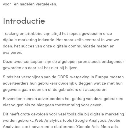
voor- en nadelen vergeleken.
Laura Rooseleer
Introductie
Laura Verhelst
Lena Pignoloni
Tracking en attributie zijn altijd hot topics geweest in onze
digitale marketing industrie. Het staat zelfs centraal in wat we
Leonard Dierickx
doen: het succes van onze digitale communicatie meten en
evalueren.
Linda Kraim
Deze twee concepten zijn de afgelopen jaren steeds uitdagender
Lisa Protin
geworden en daar zal het niet bij blijven.
Lore Fierens
Sinds het verschijnen van de GDPR-wetgeving in Europa moeten
adverteerders hun gebruikers duidelijk uitleggen wat ze met hun
Lotte Vranckx
gegevens gaan doen en of de gebruikers dit accepteren.
Louis Nassogne
Bovendien kunnen adverteerders het gedrag van deze gebruikers
niet volgen als ze hier geen toestemming voor geven.
Lucas Taels
Dit heeft grote gevolgen voor veel tools die bij digitale marketing
worden gebruikt: Web Analytics tools (Google Analytics, Adobe
Manon Houppertz
Analytics, etc), advertentie platformen (Google Ads, Meta ads,