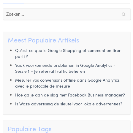
Laura Rooseleer
Laura Verhelst
Lena Pignoloni
Meest Populaire Artikels
Leonard Dierickx
Qu’est-ce que le Google Shopping et comment en tirer
Linda Kraim
parti ?
Vaak voorkomende problemen in Google Analytics -
Lisa Protin
Sessie 1 – Je referral traffic beheren
Lore Fierens
Mesurer vos conversions offline dans Google Analytics
avec le protocole de mesure
Lotte Vranckx
Hoe ga je aan de slag met Facebook Business manager?
Louis Nassogne
Is Waze advertising de sleutel voor lokale advertenties?
Lucas Taels
Manon Houppertz
Populaire Tags