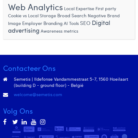
Web Analytics
Margaux Marien
Local Expertise
First party
Broad Search
Cookie vs Local Storage
Negative Brand
Margaux Snakkers
Digital
SEO
Employer Branding
Image
AI Tools
advertising
Mathias Segers
Awareness metrics
Matthias Langenaeker
Ninon Chevalier
Contacteer Ons
Olivia Lohest
Pieter Maesmans
Semetis | Ildefonse Vandammestraat 5-7, 1560 Hoeilaart
(building D - ground floor) - België
Sebastiaan Reeskamp
welcome@semetis.com
Sven Bosschem
Volg Ons
Thomas Kurevic
Thomas Riis