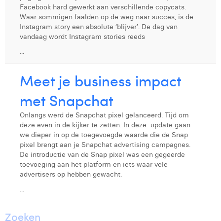
Facebook hard gewerkt aan verschillende copycats.
Digital Business Intern
Dhan Claes
Waar sommigen faalden op de weg naar succes, is de
Instagram story een absolute ‘blijver’. De dag van
Diane Tremouroux
vandaag wordt Instagram stories reeds
...
Edouard Polet
Elio Civalleri
Meet je business impact
Eliott Pousset
met Snapchat
Floriane Defacqz
Onlangs werd de Snapchat pixel gelanceerd. Tijd om
deze even in de kijker te zetten. In deze update gaan
Glenn Vanderlinden
we dieper in op de toegevoegde waarde die de Snap
pixel brengt aan je Snapchat advertising campagnes.
Hanne Van Loock
De introductie van de Snap pixel was een gegeerde
toevoeging aan het platform en iets waar vele
Janne Beke
advertisers op hebben gewacht.
...
Jonas Geiregat
Justine Cremer
Zoeken