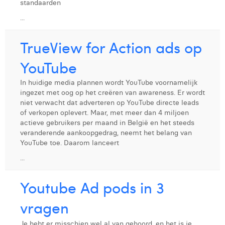
standaarden
Laura Rooseleer
...
Laura Verhelst
TrueView for Action ads op
Lena Pignoloni
YouTube
Leonard Dierickx
In huidige media plannen wordt YouTube voornamelijk
Linda Kraim
ingezet met oog op het creëren van awareness. Er wordt
niet verwacht dat adverteren op YouTube directe leads
Lisa Protin
of verkopen oplevert. Maar, met meer dan 4 miljoen
actieve gebruikers per maand in België en het steeds
Lore Fierens
veranderende aankoopgedrag, neemt het belang van
YouTube toe. Daarom lanceert
Lotte Vranckx
...
Louis Nassogne
Youtube Ad pods in 3
Lucas Taels
vragen
Manon Houppertz
Je hebt er misschien wel al van gehoord, en het is je