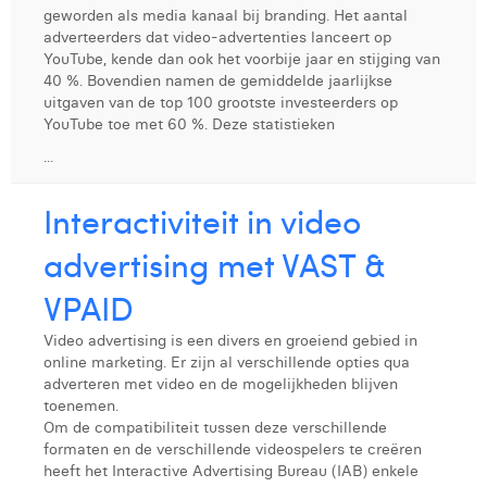
geworden als media kanaal bij branding. Het aantal
Digital Business Intern
Dhan Claes
adverteerders dat video-advertenties lanceert op
YouTube, kende dan ook het voorbije jaar en stijging van
Diane Tremouroux
40 %. Bovendien namen de gemiddelde jaarlijkse
uitgaven van de top 100 grootste investeerders op
Edouard Polet
YouTube toe met 60 %. Deze statistieken
...
Elio Civalleri
Eliott Pousset
Interactiviteit in video
Floriane Defacqz
advertising met VAST &
Glenn Vanderlinden
VPAID
Hanne Van Loock
Video advertising is een divers en groeiend gebied in
online marketing. Er zijn al verschillende opties qua
Janne Beke
adverteren met video en de mogelijkheden blijven
toenemen.
Jonas Geiregat
Om de compatibiliteit tussen deze verschillende
formaten en de verschillende videospelers te creëren
Justine Cremer
heeft het Interactive Advertising Bureau (IAB) enkele