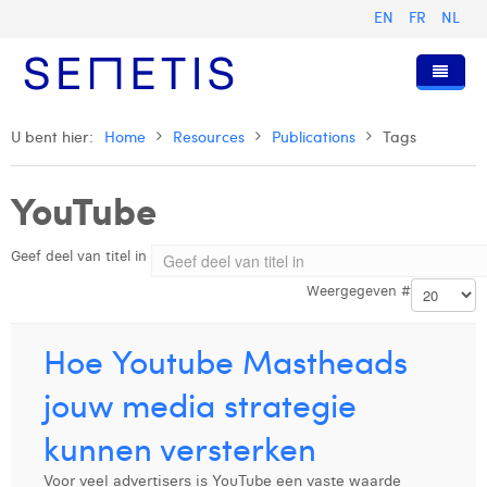
EN
FR
NL
Home
U bent hier:
Home
Resources
Publications
Tags
Diensten
YouTube
Wie zijn wij
Digital Advertising
Geef deel van titel in
Pers & Publicaties
Digital Business Intelligence
Onze Geschiedenis
Weergegeven #
Klanten
Technologie
Het Team
Artikels
Vacatures
Trainingen
Onze Waarden
Presentaties en Cases
Anouk Allegaert
Hoe Youtube Mastheads
Contact
Omnicom Media Group
Persberichten
Strategy Director
Arthur Collard
jouw media strategie
Certificeringen
Digital Business Analyst
Camille Servais
kunnen versterken
Digital Business Consultant NL
Charlie Deschamps
Voor veel advertisers is YouTube een vaste waarde