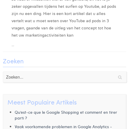
Margaux Marien
zeker opgevallen tijdens het surfen op Youtube, ad pods
zijn nu een ding. Hier is een kort artikel dat u alles
Margaux Snakkers
vertelt wat u moet weten over YouTube ad pods in 3
Mathias Segers
vragen, gaande van de uitleg van het concept tot hoe
het uw marketingactiviteiten kan
Matthias Langenaeker
...
Ninon Chevalier
Zoeken
Olivia Lohest
Pieter Maesmans
Sebastiaan Reeskamp
Sven Bosschem
Meest Populaire Artikels
Thomas Kurevic
Qu’est-ce que le Google Shopping et comment en tirer
parti ?
Thomas Riis
Vaak voorkomende problemen in Google Analytics -