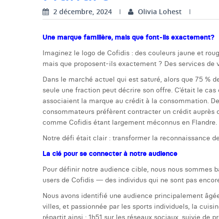
2 décembre, 2024
Olivia Lohest
Une marque familière, mais que font-ils exactement?
Imaginez le logo de Cofidis : des couleurs jaune et roug
mais que proposent-ils exactement ? Des services de 
Dans le marché actuel qui est saturé, alors que 75 %
seule une fraction peut décrire son offre. C’était le 
associaient la marque au crédit à la consommation. De
consommateurs préfèrent contracter un crédit auprès d
comme Cofidis étant largement méconnus en Flandre.
Notre défi était clair : transformer la reconnaissance 
La clé pour se connecter à notre audience
Pour définir notre audience cible, nous nous sommes b
users de Cofidis — des individus qui ne sont pas encore
Nous avons identifié une audience principalement âgée
villes, et passionnée par les sports individuels, la cu
répartit ainsi : 1h51 sur les réseaux sociaux, suivie de pr