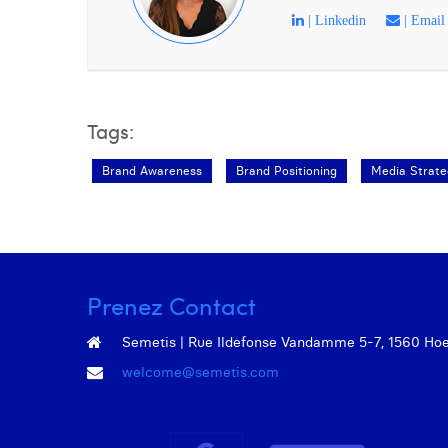
| Linkedin
| Email
Tags:
Brand Awareness
Brand Positioning
Media Strate
Prenez Contact
Semetis | Rue Ildefonse Vandamme 5-7, 1560 Hoeil
welcome@semetis.com