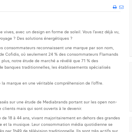
e vives, avec un design en forme de soleil. Vous l’avez déjà vu,
voyage ? Des solutions énergétiques ?
 des consommateurs reconnaissent une marque par son nom,
cas de Cofidis, où seulement 24 % des consommateurs Flamands
 plus, notre étude de marché a révélé que 71 % des
e banques traditionnelles, les établissements spécialisés
de la marque en une véritable compréhension de l’offre.
asés sur une étude de Mediabrands portant sur les open non-
 clients mais qui sont ouverts à le devenir.
 de 18 à 44 ans, vivant majoritairement en dehors des grandes
isine et la musique. Leur consommation média quotidienne se
ès par 1h49 de télévision traditionnelle. Ils sont très actifs sur