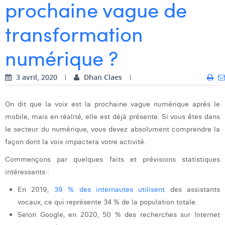
prochaine vague de
Dhan Claes
transformation
Diane Tremouroux
numérique ?
Edouard Polet
Elio Civalleri
3 avril, 2020
Dhan Claes
Eliott Pousset
On dit que la voix est la prochaine vague numérique après le
Floriane Defacqz
mobile, mais en réalité, elle est déjà présente. Si vous êtes dans
le secteur du numérique, vous devez absolument comprendre la
Hanne Van Loock
façon dont la voix impactera votre activité.
Janne Beke
Commençons par quelques faits et prévisions statistiques
intéressants :
Jonas Geiregat
En 2019,
39 % des internautes utilisent
des assistants
Justine Cremer
vocaux, ce qui représente 34 % de la population totale.
Selon Google, en 2020, 50 % des recherches sur Internet
Laura Rooseleer