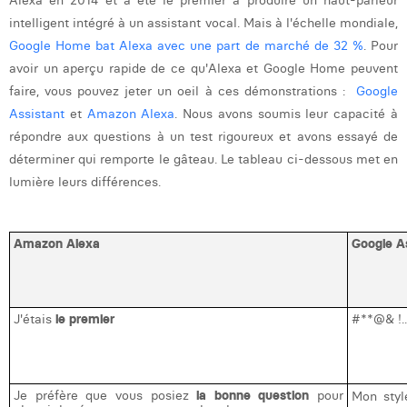
Alexa en 2014 et a été le premier à produire un haut-parleur
William Rezette
intelligent intégré à un assistant vocal. Mais à l'échelle mondiale,
Yaël Vanhoe
Google Home bat Alexa avec une part de marché de 32 %
. Pour
avoir un aperçu rapide de ce qu'Alexa et Google Home peuvent
faire, vous pouvez jeter un oeil à ces démonstrations :
Google
Assistant
et
Amazon Alexa
. Nous avons soumis leur capacité à
répondre aux questions à un test rigoureux et avons essayé de
déterminer qui remporte le gâteau. Le tableau ci-dessous met en
lumière leurs différences.
Amazon Alexa
Google A
J'étais
le premier
#**@& !..
Je préfère que vous posiez
la bonne question
pour
Mon styl