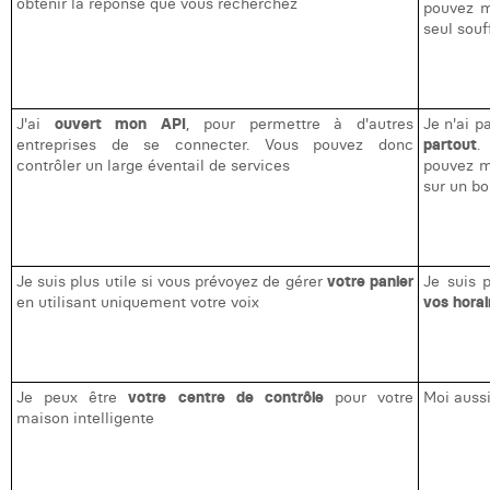
obtenir la réponse que vous recherchez
pouvez m
seul souff
J'ai
ouvert mon API
, pour permettre à d'autres
Je n'ai p
entreprises de se connecter. Vous pouvez donc
partout
.
contrôler un large éventail de services
pouvez m
sur un bo
Je suis plus utile si vous prévoyez de gérer
votre panier
Je suis p
en utilisant uniquement votre voix
vos horai
Je peux être
votre centre de contrôle
pour votre
Moi aussi
maison intelligente