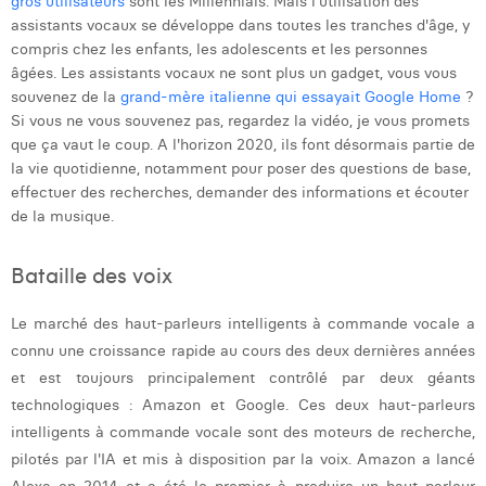
gros utilisateurs
sont les Millennials. Mais l'utilisation des
Margaux Snakkers
assistants vocaux se développe dans toutes les tranches d'âge, y
compris chez les enfants, les adolescents et les personnes
Mathias Segers
âgées. Les assistants vocaux ne sont plus un gadget, vous vous
souvenez de la
grand-mère italienne qui essayait Google Home
?
Matthias Langenaeker
Si vous ne vous souvenez pas, regardez la vidéo, je vous promets
que ça vaut le coup. A l'horizon 2020, ils font désormais partie de
Ninon Chevalier
la vie quotidienne, notamment pour poser des questions de base,
Olivia Lohest
effectuer des recherches, demander des informations et écouter
de la musique.
Pieter Maesmans
Bataille des voix
Sebastiaan Reeskamp
Sven Bosschem
Le marché des haut-parleurs intelligents à commande vocale a
connu une croissance rapide au cours des deux dernières années
Thomas Kurevic
et est toujours principalement contrôlé par deux géants
technologiques : Amazon et Google. Ces deux haut-parleurs
Thomas Riis
intelligents à commande vocale sont des moteurs de recherche,
Victor Hayot
pilotés par l'IA et mis à disposition par la voix. Amazon a lancé