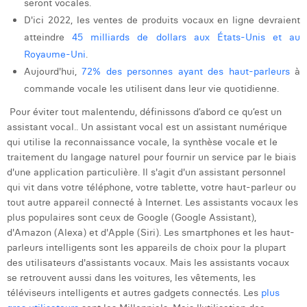
seront vocales.
Laura Verhelst
D'ici 2022, les ventes de produits vocaux en ligne devraient
atteindre
45 milliards de dollars aux États-Unis et au
Lena Pignoloni
Royaume-Uni
.
Leonard Dierickx
Aujourd'hui,
72% des personnes ayant des haut-parleurs
à
commande vocale les utilisent dans leur vie quotidienne.
Linda Kraim
Pour éviter tout malentendu, définissons d’abord ce qu’est un
Lisa Protin
assistant vocal.. Un assistant vocal est un assistant numérique
qui utilise la reconnaissance vocale, la synthèse vocale et le
Lore Fierens
traitement du langage naturel pour fournir un service par le biais
d'une application particulière. Il s'agit d'un assistant personnel
Lotte Vranckx
qui vit dans votre téléphone, votre tablette, votre haut-parleur ou
tout autre appareil connecté à Internet. Les assistants vocaux les
Louis Nassogne
plus populaires sont ceux de Google (Google Assistant),
d'Amazon (Alexa) et d'Apple (Siri). Les smartphones et les haut-
Lucas Taels
parleurs intelligents sont les appareils de choix pour la plupart
des utilisateurs d'assistants vocaux. Mais les assistants vocaux
Manon Houppertz
se retrouvent aussi dans les voitures, les vêtements, les
Margaux Marien
téléviseurs intelligents et autres gadgets connectés. Les
plus