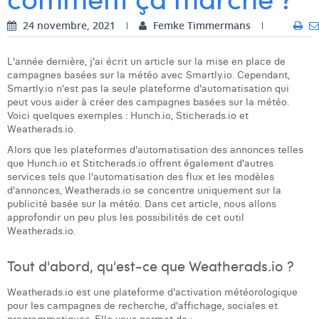
Dhan Claes
24 novembre, 2021
Femke Timmermans
Diane Tremouroux
L'année dernière, j'ai écrit un article sur la mise en place de
campagnes basées sur la météo avec Smartly.io. Cependant,
Edouard Polet
Smartly.io n'est pas la seule plateforme d'automatisation qui
peut vous aider à créer des campagnes basées sur la météo.
Elio Civalleri
Voici quelques exemples : Hunch.io, Sticherads.io et
Weatherads.io.
Eliott Pousset
Alors que les plateformes d'automatisation des annonces telles
que Hunch.io et Stitcherads.io offrent également d'autres
Floriane Defacqz
services tels que l'automatisation des flux et les modèles
d'annonces, Weatherads.io se concentre uniquement sur la
Hanne Van Loock
publicité basée sur la météo. Dans cet article, nous allons
approfondir un peu plus les possibilités de cet outil
Janne Beke
Weatherads.io.
Jonas Geiregat
Tout d'abord, qu'est-ce que Weatherads.io ?
Justine Cremer
Weatherads.io est une plateforme d'activation météorologique
pour les campagnes de recherche, d'affichage, sociales et
Laura Rooseleer