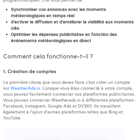
programmatiques. Elle vous permet de :
Laura Verhelst
Synchroniser vos annonces avec les moments
météorologiques en temps réel
Lena Pignoloni
d'activer la diffusion et d'améliorer la visibilité aux moments
clés
Leonard Dierickx
Optimiser les dépenses publicitaires en fonction des
événements météorologiques en direct
Linda Kraim
Comment cela fonctionne-t-il ?
Lisa Protin
Lore Fierens
1. Création de comptes
La première chose que vous devez faire c’est créer un compte
Lotte Vranckx
sur
WeatherAds.io
. Lorsque vous êtes connecté à votre compte,
vous pouvez facilement connecter vos plateformes publicitaires.
Louis Nassogne
Vous pouvez connecter Weatherads.io à différentes plateformes :
Facebook, Instagram, Google Ads et DV360. Ils travaillent
Lucas Taels
également à l'ajout d'autres plateformes telles que Bing et
YouTube.
Manon Houppertz
Margaux Marien