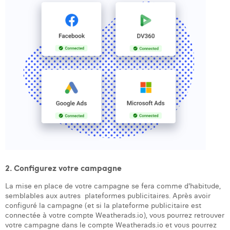
Margaux Snakkers
Mathias Segers
Matthias Langenaeker
Ninon Chevalier
Olivia Lohest
Pieter Maesmans
Sebastiaan Reeskamp
Sven Bosschem
2. Configurez votre campagne
Thomas Kurevic
La mise en place de votre campagne se fera comme d'habitude,
Thomas Riis
semblables aux autres plateformes publicitaires. Après avoir
configuré la campagne (et si la plateforme publicitaire est
Victor Hayot
connectée à votre compte Weatherads.io), vous pourrez retrouver
votre campagne dans le compte Weatherads.io et vous pourrez