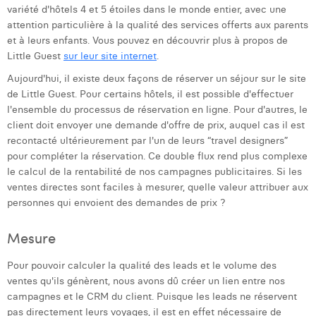
variété d'hôtels 4 et 5 étoiles dans le monde entier, avec une
Margaux Snakkers
attention particulière à la qualité des services offerts aux parents
Mathias Segers
et à leurs enfants. Vous pouvez en découvrir plus à propos de
Little Guest
sur leur site internet
.
Matthias Langenaeker
Aujourd'hui, il existe deux façons de réserver un séjour sur le site
de Little Guest. Pour certains hôtels, il est possible d'effectuer
Ninon Chevalier
l'ensemble du processus de réservation en ligne. Pour d'autres, le
Olivia Lohest
client doit envoyer une demande d'offre de prix, auquel cas il est
recontacté ultérieurement par l'un de leurs “travel designers”
Pieter Maesmans
pour compléter la réservation. Ce double flux rend plus complexe
le calcul de la rentabilité de nos campagnes publicitaires. Si les
Sebastiaan Reeskamp
ventes directes sont faciles à mesurer, quelle valeur attribuer aux
personnes qui envoient des demandes de prix ?
Sven Bosschem
Mesure
Thomas Kurevic
Thomas Riis
Pour pouvoir calculer la qualité des leads et le volume des
ventes qu'ils génèrent, nous avons dû créer un lien entre nos
Victor Hayot
campagnes et le CRM du client. Puisque les leads ne réservent
pas directement leurs voyages, il est en effet nécessaire de