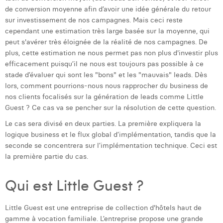
de conversion moyenne afin d’avoir une idée générale du retour
Laura Verhelst
sur investissement de nos campagnes. Mais ceci reste
cependant une estimation très large basée sur la moyenne, qui
Lena Pignoloni
peut s'avérer très éloignée de la réalité de nos campagnes. De
Leonard Dierickx
plus, cette estimation ne nous permet pas non plus d'investir plus
efficacement puisqu’il ne nous est toujours pas possible à ce
Linda Kraim
stade d’évaluer qui sont les "bons" et les "mauvais" leads. Dès
lors, comment pourrions-nous nous rapprocher du business de
Lisa Protin
nos clients focalisés sur la génération de leads comme Little
Guest ? Ce cas va se pencher sur la résolution de cette question.
Lore Fierens
Le cas sera divisé en deux parties. La première expliquera la
Lotte Vranckx
logique business et le flux global d’implémentation, tandis que la
seconde se concentrera sur l’implémentation technique. Ceci est
Louis Nassogne
la première partie du cas.
Lucas Taels
Qui est Little Guest ?
Manon Houppertz
Little Guest est une entreprise de collection d'hôtels haut de
Margaux Marien
gamme à vocation familiale. L’entreprise propose une grande