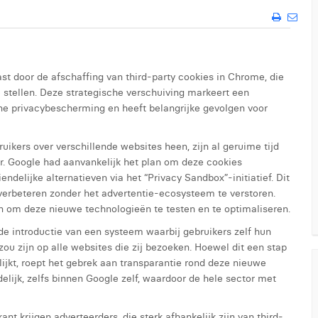
st door de afschaffing van third-party cookies in Chrome, die
 stellen. Deze strategische verschuiving markeert een
ine privacybescherming en heeft belangrijke gevolgen voor
uikers over verschillende websites heen, zijn al geruime tijd
r. Google had aanvankelijk het plan om deze cookies
endelijke alternatieven via het “Privacy Sandbox”-initiatief. Dit
 verbeteren zonder het advertentie-ecosysteem te verstoren.
en om deze nieuwe technologieën te testen en te optimaliseren.
de introductie van een systeem waarbij gebruikers zelf hun
u zijn op alle websites die zij bezoeken. Hoewel dit een stap
lijkt, roept het gebrek aan transparantie rond deze nieuwe
elijk, zelfs binnen Google zelf, waardoor de hele sector met
t krijgen adverteerders, die sterk afhankelijk zijn van third-