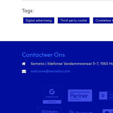
Tags:
Digital advertising
Third-party cookie
Cookieless 
Contacteer Ons
Semetis | Ildefonse Vandammestraat 5-7, 1560 Hoei
welcome@semetis.com