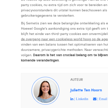
party cookies, nu extra tijd om zich voor te bereiden 
privacyvoorstanders dit uitstel kunnen beschouwen al
gebruikersgegevens te versterken.
Bij Semetis zien we deze belangrijke ontwikkeling als e
Hoewel Google's aankondiging ons extra tijd geeft om t
blijft het einde van third-party cookies een onvermijdeli
de overgang naar een cookieless world hoog op de age
vinden van een balans tussen het optimaliseren van hu
duurzamere, privacygerichte methoden. Naar verwachti
volgen.
Daarom is het van cruciaal belang om te blijven
komende veranderingen
.
AUTEUR
Juliette Ten Hoorn
| Linkedin
| Email