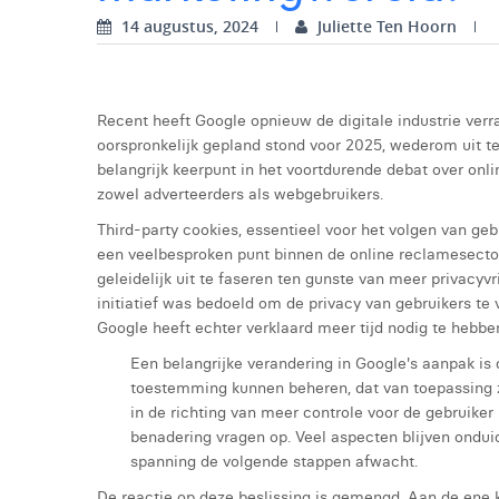
14 augustus, 2024
Juliette Ten Hoorn
Recent heeft Google opnieuw de digitale industrie verra
oorspronkelijk gepland stond voor 2025, wederom uit te
belangrijk keerpunt in het voortdurende debat over onl
zowel adverteerders als webgebruikers.
Third-party cookies, essentieel voor het volgen van gebr
een veelbesproken punt binnen de online reclamesecto
geleidelijk uit te faseren ten gunste van meer privacyvri
initiatief was bedoeld om de privacy van gebruikers te
Google heeft echter verklaard meer tijd nodig te hebb
Een belangrijke verandering in Google's aanpak is 
toestemming kunnen beheren, dat van toepassing zo
in de richting van meer controle voor de gebruiker 
benadering vragen op. Veel aspecten blijven onduid
spanning de volgende stappen afwacht.
De reactie op deze beslissing is gemengd. Aan de ene kan