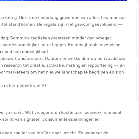
j marketing. Het is de onderlaag geworden van alles: hoe mensen
n tot stand komen. De regels zijn niet gewoon geëvolueerd —
ke dag. Sommige tactieken presteren minder dan vroeger.
 worden moeilijker uit te leggen. En terwijl tools razendsnel
 nood aan duidelijkheid.
-opbouw transformeert. Daarom ontwikkelden we een roadshow
an research tot creatie, activatie, meting en rapportering — en
voor marketeers om het nieuwe landschap te begrijpen en zich
 in het tijdperk van AI.
er je markt. Wat vroeger uren kostte aan leeswerk, manueel
de sprint van signalen, consumentenspanningen en
gaan sneller van intuïtie naar inzicht. En wanneer de