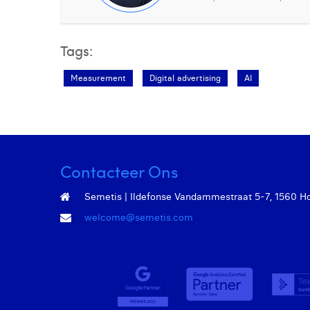
Tags:
Measurement
Digital advertising
AI
Contacteer Ons
Semetis | Ildefonse Vandammestraat 5-7, 1560 Hoei
welcome@semetis.com