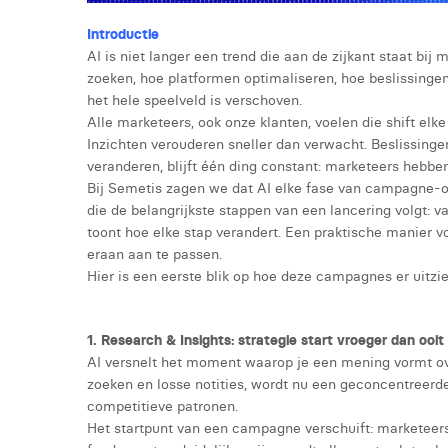
Introductie
AI is niet langer een trend die aan de zijkant staat bi
zoeken, hoe platformen optimaliseren, hoe beslissinge
het hele speelveld is verschoven.
Alle marketeers, ook onze klanten, voelen die shift el
Inzichten verouderen sneller dan verwacht. Beslissingen
veranderen, blijft één ding constant: marketeers hebben
Bij Semetis zagen we dat AI elke fase van campagne
die de belangrijkste stappen van een lancering volgt: v
toont hoe elke stap verandert. Een praktische manier 
eraan aan te passen.
Hier is een eerste blik op hoe deze campagnes er uitzien
1. Research & Insights: strategie start vroeger dan ooit
AI versnelt het moment waarop je een mening vormt ov
zoeken en losse notities, wordt nu een geconcentreer
competitieve patronen.
Het startpunt van een campagne verschuift: marketeers 