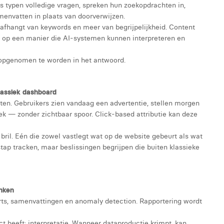
rs typen volledige vragen, spreken hun zoekopdrachten in,
menvatten in plaats van doorverwijzen.
 afhangt van keywords en meer van begrijpelijkheid. Content
n op een manier die AI-systemen kunnen interpreteren en
m opgenomen te worden in het antwoord.
lassiek dashboard
ten. Gebruikers zien vandaag een advertentie, stellen morgen
k — zonder zichtbaar spoor. Click-based attributie kan deze
il. Eén die zowel vastlegt wat op de website gebeurt als wat
 stap tracken, maar beslissingen begrijpen die buiten klassieke
enken
rts, samenvattingen en anomaly detection. Rapportering wordt
t heeft: interpretatie. Wanneer dataproductie krimpt, kan