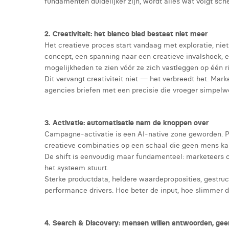
fundamenten duidelijker zijn, wordt alles wat volgt sche
2. Creativiteit: het blanco blad bestaat niet meer
Het creatieve proces start vandaag met exploratie, niet
concept, een spanning naar een creatieve invalshoek, 
mogelijkheden te zien vóór ze zich vastleggen op één ri
Dit vervangt creativiteit niet — het verbreedt het. Mar
agencies briefen met een precisie die vroeger simpelw
3. Activatie: automatisatie nam de knoppen over
Campagne-activatie is een AI-native zone geworden. P
creatieve combinaties op een schaal die geen mens ka
De shift is eenvoudig maar fundamenteel: marketeers c
het systeem stuurt.
Sterke productdata, heldere waardeproposities, gestruc
performance drivers. Hoe beter de input, hoe slimmer 
4. Search & Discovery: mensen willen antwoorden, geen