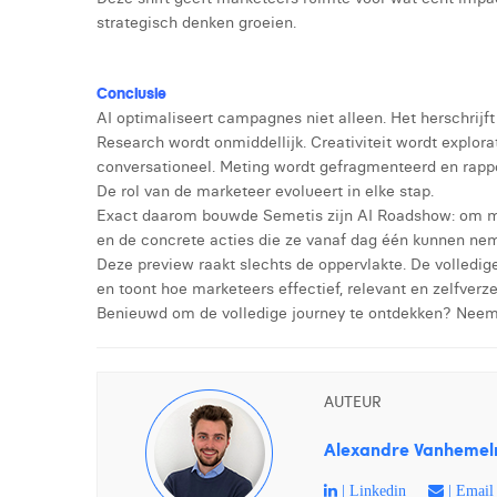
strategisch denken groeien.
Conclusie
AI optimaliseert campagnes niet alleen. Het herschrijft
Research wordt onmiddellijk. Creativiteit wordt explor
conversationeel. Meting wordt gefragmenteerd en rappor
De rol van de marketeer evolueert in elke stap.
Exact daarom bouwde Semetis zijn AI Roadshow: om ma
en de concrete acties die ze vanaf dag één kunnen neme
Deze preview raakt slechts de oppervlakte. De volledi
en toont hoe marketeers effectief, relevant en zelfverz
Benieuwd om de volledige journey te ontdekken? Neem
AUTEUR
Alexandre Vanhemel
| Linkedin
| Email