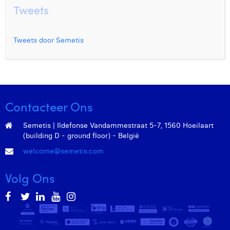
Tweets
Tweets door Semetis
Contacteer Ons
Semetis | Ildefonse Vandammestraat 5-7, 1560 Hoeilaart
(building D - ground floor) - België
welcome@semetis.com
Volg Ons