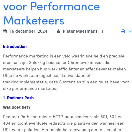
voor Performance
Digital Business Intern
Dhan Claes
Marketeers
Diane Tremouroux
16 december, 2024
Pieter Maesmans
Edouard Polet
Elio Civalleri
Introduction
Performance marketing is een veld waarin snelheid en precisie
Eliott Pousset
cruciaal zijn. Gelukkig bestaan er Chrome-extensies die
Floriane Defacqz
marketeers helpen hun werk efficiënter en effectiever te maken.
Of je nu werkt aan tagbeheer, datavalidatie of
Glenn Vanderlinden
trackingimplementatie, deze 8 extensies zijn een must-have voor
elke performance marketeer.
Hanne Van Loock
1. Redirect Path
Janne Beke
Wat doet het?
Jonas Geiregat
Redirect Path controleert HTTP-statuscodes zoals 301, 302 en
404 en toont eventuele redirects die plaatsvinden wanneer een
Justine Cremer
URL wordt geladen. Het maakt het eenvoudig om te zien of er