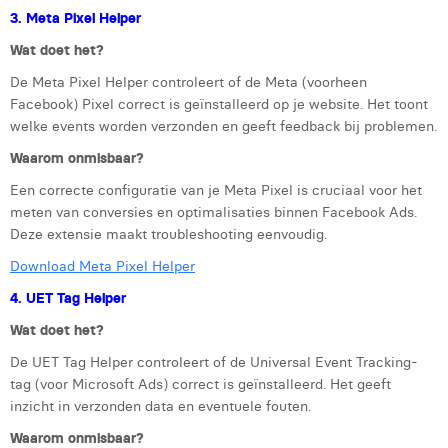
Margaux Marien
3. Meta Pixel Helper
Wat doet het?
Margaux Snakkers
De Meta Pixel Helper controleert of de Meta (voorheen
Mathias Segers
Facebook) Pixel correct is geïnstalleerd op je website. Het toont
welke events worden verzonden en geeft feedback bij problemen.
Matthias Langenaeker
Waarom onmisbaar?
Ninon Chevalier
Een correcte configuratie van je Meta Pixel is cruciaal voor het
meten van conversies en optimalisaties binnen Facebook Ads.
Olivia Lohest
Deze extensie maakt troubleshooting eenvoudig.
Pieter Maesmans
Download Meta Pixel Helper
Sebastiaan Reeskamp
4. UET Tag Helper
Wat doet het?
Sven Bosschem
De UET Tag Helper controleert of de Universal Event Tracking-
Thomas Kurevic
tag (voor Microsoft Ads) correct is geïnstalleerd. Het geeft
inzicht in verzonden data en eventuele fouten.
Thomas Riis
Waarom onmisbaar?