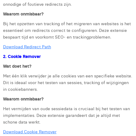
onnodige of foutieve redirects zijn.
Laura Rooseleer
Waarom onmisbaar?
Laura Verhelst
Bij het opzetten van tracking of het migreren van websites is het
essentieel om redirects correct te configureren. Deze extensie
Lena Pignoloni
bespaart tijd en voorkomt SEO- en trackingproblemen.
Leonard Dierickx
Download Redirect Path
Linda Kraim
2. Cookie Remover
Wat doet het?
Lisa Protin
Met één klik verwijder je alle cookies van een specifieke website.
Lore Fierens
Dit is ideaal voor het testen van sessies, tracking of wijzigingen
in cookiebanners.
Lotte Vranckx
Waarom onmisbaar?
Louis Nassogne
Het vermijden van oude sessiedata is cruciaal bij het testen van
implementaties. Deze extensie garandeert dat je altijd met
Lucas Taels
schone data werkt.
Manon Houppertz
Download Cookie Remover