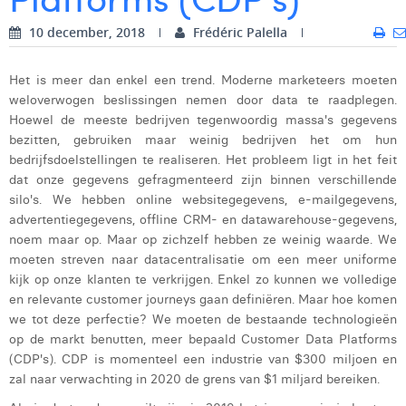
Digital Business Intern
Dhan Claes
10 december, 2018
Frédéric Palella
Diane Tremouroux
Het is meer dan enkel een trend. Moderne marketeers moeten
weloverwogen beslissingen nemen door data te raadplegen.
Edouard Polet
Hoewel de meeste bedrijven tegenwoordig massa's gegevens
Elio Civalleri
bezitten, gebruiken maar weinig bedrijven het om hun
bedrijfsdoelstellingen te realiseren. Het probleem ligt in het feit
Eliott Pousset
dat onze gegevens gefragmenteerd zijn binnen verschillende
silo's. We hebben online websitegegevens, e-mailgegevens,
Floriane Defacqz
advertentiegegevens, offline CRM- en datawarehouse-gegevens,
noem maar op. Maar op zichzelf hebben ze weinig waarde. We
Glenn Vanderlinden
moeten streven naar datacentralisatie om een ​​meer uniforme
kijk op onze klanten te verkrijgen. Enkel zo kunnen we volledige
Hanne Van Loock
en relevante customer journeys gaan definiëren. Maar hoe komen
Janne Beke
we tot deze perfectie? We moeten de bestaande technologieën
op de markt benutten, meer bepaald Customer Data Platforms
Jonas Geiregat
(CDP's). CDP is momenteel een industrie van $300 miljoen en
zal naar verwachting in 2020 de grens van $1 miljard bereiken.
Justine Cremer