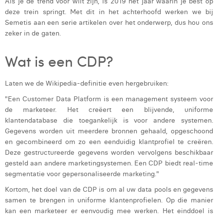
Als je de trend voor wilt zijn, is 2019 het jaar waarin je best op
Laura Rooseleer
deze trein springt. Met dit in het achterhoofd werken we bij
Semetis aan een serie artikelen over het onderwerp, dus hou ons
Laura Verhelst
zeker in de gaten.
Lena Pignoloni
Wat is een CDP?
Leonard Dierickx
Laten we de Wikipedia-definitie even hergebruiken:
Linda Kraim
"Een Customer Data Platform is een management systeem voor
Lisa Protin
de marketeer. Het creëert een blijvende, uniforme
klantendatabase die toegankelijk is voor andere systemen.
Lore Fierens
Gegevens worden uit meerdere bronnen gehaald, opgeschoond
en gecombineerd om zo een eenduidig klantprofiel te creëren.
Lotte Vranckx
Deze gestructureerde gegevens worden vervolgens beschikbaar
gesteld aan andere marketingsystemen. Een CDP biedt real-time
Louis Nassogne
segmentatie voor gepersonaliseerde marketing."
Lucas Taels
Kortom, het doel van de CDP is om al uw data pools en gegevens
samen te brengen in uniforme klantenprofielen. Op die manier
Manon Houppertz
kan een marketeer er eenvoudig mee werken. Het einddoel is