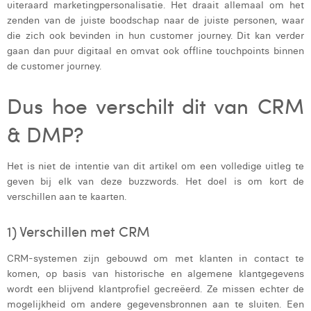
uiteraard marketingpersonalisatie. Het draait allemaal om het
Margaux Marien
zenden van de juiste boodschap naar de juiste personen, waar
die zich ook bevinden in hun customer journey. Dit kan verder
Margaux Snakkers
gaan dan puur digitaal en omvat ook offline touchpoints binnen
de customer journey.
Mathias Segers
Matthias Langenaeker
Dus hoe verschilt dit van CRM
Ninon Chevalier
& DMP?
Olivia Lohest
Het is niet de intentie van dit artikel om een ​​volledige uitleg te
Pieter Maesmans
geven bij elk van deze buzzwords. Het doel is om kort de
verschillen aan te kaarten.
Sebastiaan Reeskamp
1) Verschillen met CRM
Sven Bosschem
CRM-systemen zijn gebouwd om met klanten in contact te
Thomas Kurevic
komen, op basis van historische en algemene klantgegevens
Thomas Riis
wordt een ​​blijvend klantprofiel gecreëerd. Ze missen echter de
mogelijkheid om andere gegevensbronnen aan te sluiten. Een