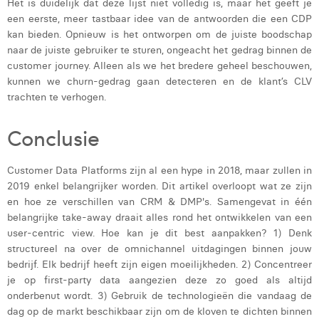
Het is duidelijk dat deze lijst niet volledig is, maar het geeft je
een eerste, meer tastbaar idee van de antwoorden die een CDP
kan bieden. Opnieuw is het ontworpen om de juiste boodschap
naar de juiste gebruiker te sturen, ongeacht het gedrag binnen de
customer journey. Alleen als we het bredere geheel beschouwen,
kunnen we churn-gedrag gaan detecteren en de klant’s CLV
trachten te verhogen.
Conclusie
Customer Data Platforms zijn al een hype in 2018, maar zullen in
2019 enkel belangrijker worden. Dit artikel overloopt wat ze zijn
en hoe ze verschillen van CRM & DMP's. Samengevat in één
belangrijke take-away draait alles rond het ontwikkelen van een
user-centric view. Hoe kan je dit best aanpakken? 1) Denk
structureel na over de omnichannel uitdagingen binnen jouw
bedrijf. Elk bedrijf heeft zijn eigen moeilijkheden. 2) Concentreer
je op first-party data aangezien deze zo goed als altijd
onderbenut wordt. 3) Gebruik de technologieën die vandaag de
dag op de markt beschikbaar zijn om de kloven te dichten binnen