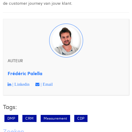
de customer journey van jouw klant.
AUTEUR
Frédéric Palella
| Linkedin
| Email
Tags:
DMP
CRM
Measurement
CDP
Zoeken